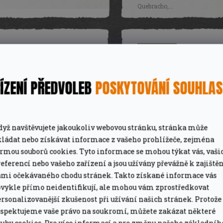
Quebracho,...
Novinka
Tip
ÍZENÍ PŘEDVOLEB
POSKYTOVÁNÍ SOUHLA
Kožené rukavice na
Třešeň dřevěné uhlí 8
ZÍSKEJTE
100 Kč
NA PRVNÍ NÁKUP
dyž navštěvujete jakoukoliv webovou stránku, stránka může
grilování Grill Fanatics
Grill Fanatics
kládat nebo získávat informace z vašeho prohlížeče, zejména
 SVŮJ E-MAIL A MY VÁM NA OPLÁTKU POŠLEME
K
ormou souborů cookies. Tyto informace se mohou týkat vás, vaši
690 Kč
650 
Skladem
Na dotaz
PRVNÍ OBJEDNÁVKU!
eferencí nebo vašeho zařízení a jsou užívány převážně k zajiště
ámi očekávaného chodu stránek. Takto získané informace vás
DETAIL
DETAIL
bvykle přímo neidentifikují, ale mohou vám zprostředkovat
upón lze uplatnit při objednávce nad 2 000 K
rsonalizovanější zkušenost při užívání našich stránek. Protože
Pro maximální tepelnou odolnost
Rychlé zapálení a dobré pro
espektujeme vaše právo na soukromí, můžete zakázat některé
zvolte prémiové kožené BBQ
vysoké teploty!