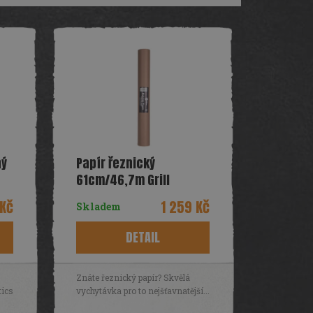
ný
Papír řeznický
61cm/46,7m Grill
Fanatics
 Kč
1 259 Kč
Skladem
DETAIL
s
Znáte řeznický papír? Skvělá
tics
vychytávka pro to nejšťavnatější...