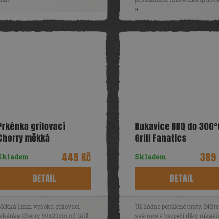
a...
Prkénka grilovací
Rukavice BBQ do 300°
Cherry měkká
Grill Fanatics
50x20cm/5ks Grill
449 Kč
389 
Skladem
Skladem
Fanatics
DETAIL
DETAIL
Měkká 1mm vysoká grilovací
Už žádné popálené prsty. Mějte
prkénka Cherry 50x20cm od Grill
své ruce v bezpečí díky rukav