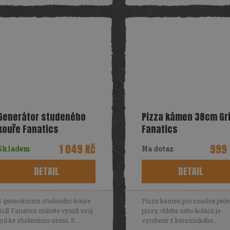
Generátor studeného
Pizza kámen 38cm Gri
kouře Fanatics
Fanatics
1 049 Kč
999 
Skladem
Na dotaz
DETAIL
DETAIL
S generátorem studeného kouře
Pizza kámen pro snadné peče
Grill Fanatics můžete využít svůj
pizzy, chleba nebo koláčů je
gril ke studenému uzení. S...
vyrobený z keramického...