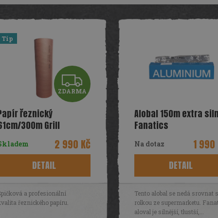
Tip
Z
ZDARMA
D
Papír řeznický
Alobal 150m extra sil
A
61cm/300m Grill
Fanatics
Fanatics
R
2 990 Kč
1 990
Skladem
Na dotaz
M
DETAIL
DETAIL
A
Špičková a profesionální
Tento alobal se nedá srovnat 
kvalita řeznického papíru.
rolkou ze supermarketu. Fana
aloval je silnější, tlustší,...