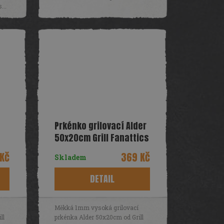
...
Prkénko grilovací Alder
50x20cm Grill Fanattics
Kč
369 Kč
Skladem
DETAIL
Měkká 1mm vysoká grilovací
ll
prkénka Alder 50x20cm od Grill