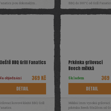
Fanatics jsou dokonalým...
BBQ do 300°C od Grill Fanatics
Kleště BBQ Grill Fanatics
Prkénka grilovací
Beech měkká
50x20cm/5ks Grill
369 Kč
369 
Na objednání
Skladem
Fanatics
DETAIL
DETAIL
Grilovací kovové kleště BBQ Grill
Měkká 1mm vysoká grilovací
Fanatics.
prkénka Beech 50x20cm od Gri