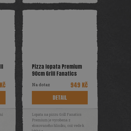
ll
Pizza lopata Premium
90cm Grill Fanatics
Kč
949 Kč
Na dotaz
DETAIL
ní
Lopata na pizzu Grill Fanatics
Premium je vyrobena z
eloxovaného hliníku, což vede k
lehké a...