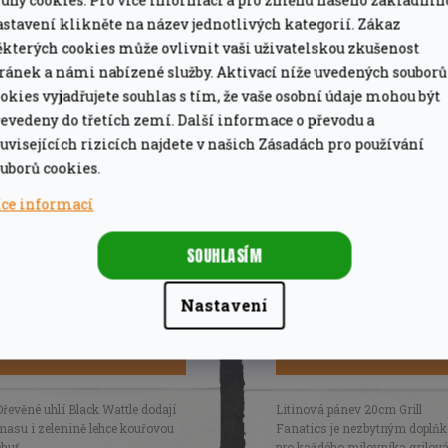
ruhy cookies. Pro více informací a pro změnu našeho základníh
rukavice Grill Fanatics.
astavení klikněte na název jednotlivých kategorií. Zákaz
ěkterých cookies může ovlivnit vaši uživatelskou zkušenost
tránek a námi nabízené služby. Aktivací níže uvedených souborů
ZÍSKAT SLEVU 100 Kč
okies vyjadřujete souhlas s tím, že vaše osobní údaje mohou být
evedeny do třetích zemí. Další informace o převodu a
uvisejících rizicích najdete v našich Zásadách pro používání
te, pokud nejste naším zákazníkem, nebo jste se již v minulosti 
uborů cookies.
tteru.
Zároveň budete mít díky registraci přednostní přístup k n
hopům.
Přihlášením souhlasíte se zasíláním obchodních sdělení
íce informací
osobních údajů.
Akátové dřevěné uhlí
Litinová pánev 20cm
SOUHLASÍM
10kg Rookoven
Grill Fanatics
549 Kč
519
Nastavení
Na dotaz
Na dotaz
DETAIL
DETAIL
Dřevěné uhlí Black Wattle dodají
Litinová pánev 20cm Grill
masu i zelenině lehce kouřovou
Fanatics je nezbytným doplň
chuť.
pro každého milovníka grilov