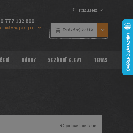
Přihlášení
0 777 132 800
nfo@vseprogril.cz
NÁKUPNÍ
Prázdný košík
KOŠÍK
ČENÍ
DÁRKY
SEZÓNNÍ SLEVY
TERASA
POC
90
položek celkem