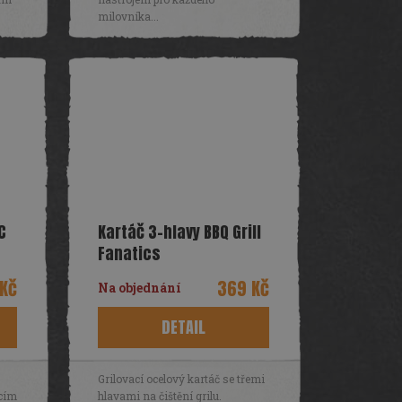
milovníka...
C
Kartáč 3-hlavy BBQ Grill
Fanatics
Kč
369 Kč
Na objednání
DETAIL
Grilovací ocelový kartáč se třemi
icím
hlavami na čištění grilu.