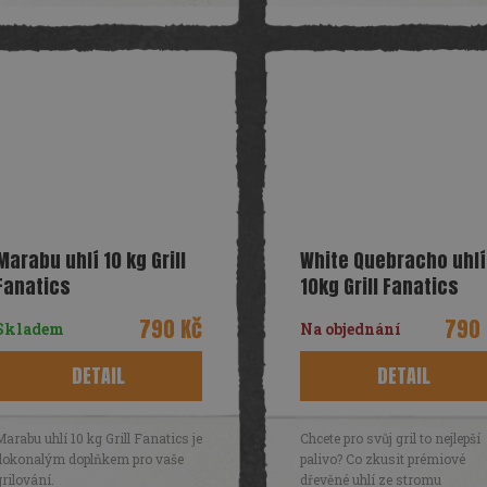
Marabu uhlí 10 kg Grill
White Quebracho uhlí
Fanatics
10kg Grill Fanatics
790 Kč
790 
Skladem
Na objednání
DETAIL
DETAIL
Marabu uhlí 10 kg Grill Fanatics je
Chcete pro svůj gril to nejlepší
dokonalým doplňkem pro vaše
palivo? Co zkusit prémiové
grilování.
dřevěné uhlí ze stromu