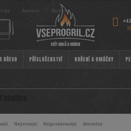
Triky
Recenze
Recepty
+42
i
 A DŘEVO
PŘÍSLUŠENSTVÍ
KOŘENÍ A OMÁČKY
PE
l Fanatics
ažší
Nejlevnější
Nejprodávanější
Abecedně