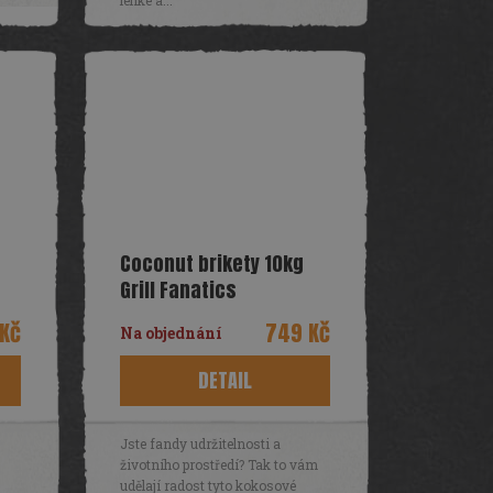
Coconut brikety 10kg
Grill Fanatics
Kč
749 Kč
Na objednání
DETAIL
Jste fandy udržitelnosti a
životního prostředí? Tak to vám
udělají radost tyto kokosové