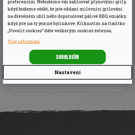
preferencím. Nebudeme vás zahlcovat plynovými grily,
když budeme vědět, že jste oddaní milovníci grilování
na dřevěném uhlí nebo doporučovat pálivé BBQ omáčky,
když jste na ty jemné bylinkové. Kliknutím na tlačítko
DOPLŇKOVÉ PARAMETRY
„Povolit cookies“ dáte veškerým cookies zelenou.
Více informací
Ostatní pomůcky na
Kategorie
:
grilování
SOUHLASÍM
Záruka
:
2 roky
EAN
:
8713058142692
Nastavení
Z
á
p
a