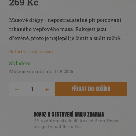
269 Kč
Měrná
cena:
Masové drápy - nepostradatelné při porcování
trhaného vepřového masa. Rukojeti jsou
dřevěné, proto je nejlepší je čistit a sušit ručně.
Detailní informace
Skladem
Můžeme doručit do:
11.8.2026
PŘIDAT DO KOŠÍKU
DOVOZ A SESTAVENÍ GRILU ZDARMA
Při vzdálenosti do 40 km od Brna. Pouze
pro grily nad 15 tis. Kč.