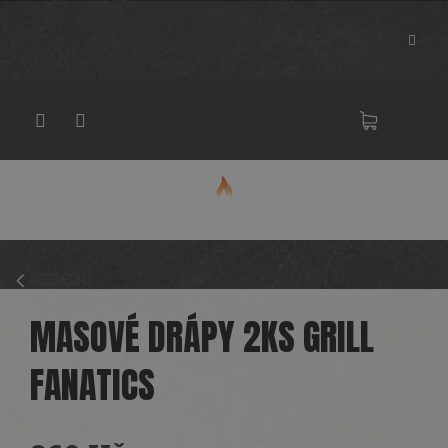
Přejít
na
obsah
NÁKU
KOŠÍK
OSTATNÍ
MASOVÉ DRÁPY 2KS GRILL
FANATICS