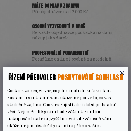
MÁTE DOPRAVU ZDARMA
Při objednávce nad 2 000 Kč
OSOBNÍ VYZVEDNUTÍ V BRNĚ
Ke každé objednávce poukázka na další
nákup jako dárek
PROFESIONÁLNÍ PORADENSTVÍ
Poradíme online i osobně na prodejně.
POPIS
DISKUZE
ŘÍZENÍ PŘEDVOLEB
POSKYTOVÁNÍ SOUHLASU
Cookies zaručí, že vše, co jste si dali do košíku, tam
DETAILNÍ POPIS PRODUKTU
zůstane a v reklamě vám ukážeme pouze to, co vás
skutečně zajímá. Cookies zajistí ale i další podstatné
věci. Nejen, že díky nim bude zážitek z online
Masové drápy - nepostradatelné při porcování
nakupování na té nejvyšší úrovni, ale zároveň vám
trhaného vepřového masa. Rukojeti jsou
ukážeme jen obsah šitý na míru přímo vašim
dřevěné, proto je nejlepší je čistit a sušit ručně.