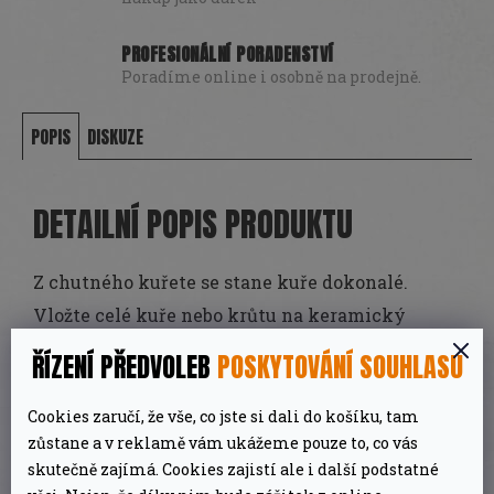
PROFESIONÁLNÍ PORADENSTVÍ
Poradíme online i osobně na prodejně.
POPIS
DISKUZE
DETAILNÍ POPIS PRODUKTU
Z chutného kuřete se stane kuře dokonalé.
Vložte celé kuře nebo krůtu na keramický
stojan a zvenku získá křupavou, zlatohnědou
ŘÍZENÍ PŘEDVOLEB
POSKYTOVÁNÍ SOUHLASU
kůrku, zatímco maso uvnitř bude krásně
šťavnaté. A kdybyste chtěli přidat další
Cookies zaručí, že vše, co jste si dali do košíku, tam
zůstane a v reklamě vám ukážeme pouze to, co vás
chuťový akcent… Naplňte keramický stojan
skutečně zajímá. Cookies zajistí ale i další podstatné
pivem, vínem, ciderem a nebo bylinkami.