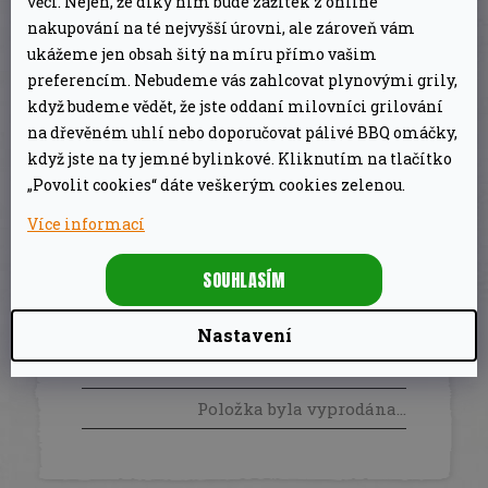
věci. Nejen, že díky nim bude zážitek z online
Drůbež ve vašem podání tak bude dokonalá,
nakupování na té nejvyšší úrovni, ale zároveň vám
navíc téměř bez námahy. Když přidáte některý
ukážeme jen obsah šitý na míru přímo vašim
preferencím. Nebudeme vás zahlcovat plynovými grily,
z nápojů do stojanu Ceramic Poultry Roaster,
když budeme vědět, že jste oddaní milovníci grilování
chuť piva, vína nebo i likéru pronikne do kuřete,
na dřevěném uhlí nebo doporučovat pálivé BBQ omáčky,
které tak bude ještě lahodnější.
když jste na ty jemné bylinkové. Kliknutím na tlačítko
„Povolit cookies“ dáte veškerým cookies zelenou.
Více informací
DOPLŇKOVÉ PARAMETRY
SOUHLASÍM
Nádobí na gril, pánve,
Kategorie
:
hrnce
Nastavení
EAN
:
8713058144764
Položka byla vyprodána…