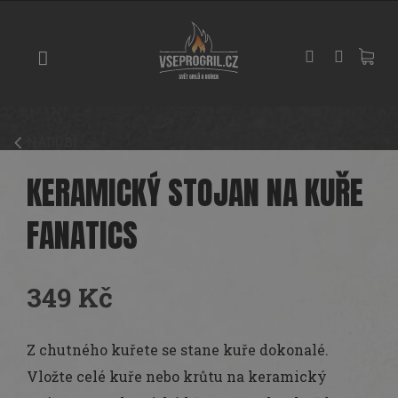
Přejít
GRILY
na
obsah
UDÍRNY
PIZZA
PECE
NÁDOBÍ
UHLÍ
A
KERAMICKÝ STOJAN NA KUŘE
DŘEVO
FANATICS
PŘÍSLUŠENSTVÍ
KOŘENÍ
349 Kč
A
OMÁČKY
Měrná
cena:
Z chutného kuřete se stane kuře dokonalé.
PEČENÍ
Vložte celé kuře nebo krůtu na keramický