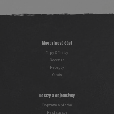
Z
á
p
a
t
í
Magazínová část
Tipy & Triky
Recenze
Recepty
O nás
Dotazy a objednávky
Doprava a platba
Reklamace