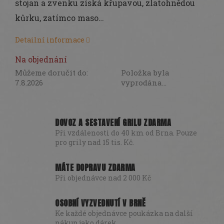
stojan a zvenku získá křupavou, zlatohnědou
DÁRKY
kůrku, zatímco maso…
SEZÓNNÍ
SLEVY
Detailní informace
TERASA
Na objednání
Můžeme doručit do:
Položka byla
POCHUTINY
7.8.2026
vyprodána…
Všechny
produkty
DOVOZ A SESTAVENÍ GRILU ZDARMA
Při vzdálenosti do 40 km od Brna. Pouze
Přihlášení
pro grily nad 15 tis. Kč.
MÁTE DOPRAVU ZDARMA
Při objednávce nad 2 000 Kč
OSOBNÍ VYZVEDNUTÍ V BRNĚ
Ke každé objednávce poukázka na další
nákup jako dárek