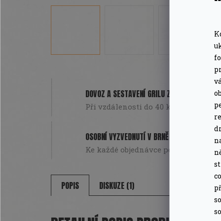
K
u
f
pr
v
o
DOVOZ A SESTAVENÍ GRILU ZDARMA
pe
Při vzdálenosti do 40 km od Brna. Pou
r
d
OSOBNÍ VYZVEDNUTÍ V BRNĚ
n
Ke každé objednávce poukázka na da
n
s
co
POPIS
DISKUZE (1)
př
so
so