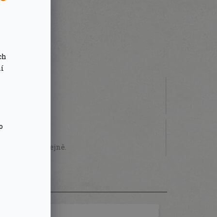
ch
ní
 000 Kč
o
STVÍ
sobně na prodejně.