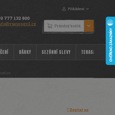
Přihlášení
0 777 132 800
nfo@vseprogril.cz
NÁKUPNÍ
Prázdný košík
KOŠÍK
ČENÍ
DÁRKY
SEZÓNNÍ SLEVY
TERASA
POC
natics
Zeptat se