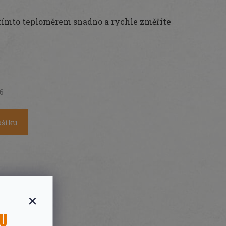
tímto teploměrem snadno a rychle změříte
26
ošíku
SU