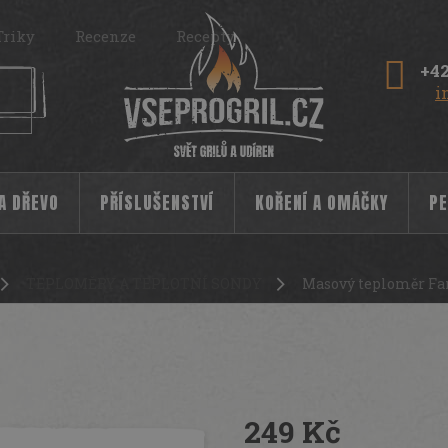
Triky
Recenze
Recepty
+42
i
 A DŘEVO
PŘÍSLUŠENSTVÍ
KOŘENÍ A OMÁČKY
PE
TEPLOMĚRY A TEPLOTNÍ SONDY
Masový teploměr Fa
249 Kč