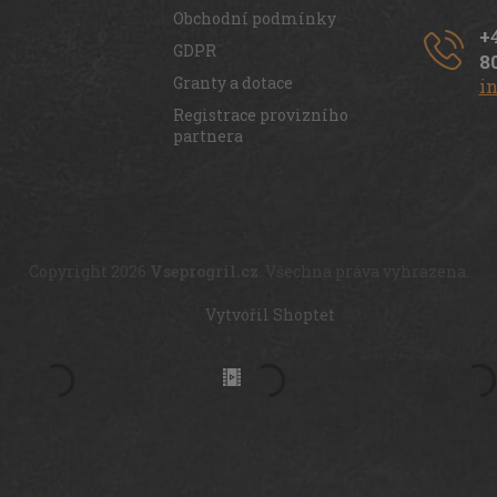
Obchodní podmínky
+
GDPR
8
Granty a dotace
i
Registrace provizního
partnera
Copyright 2026
Vseprogril.cz
. Všechna práva vyhrazena.
Vytvořil Shoptet