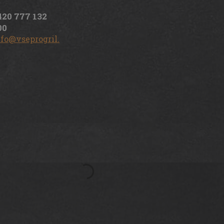
420 777 132
00
nfo@vseprogril.cz