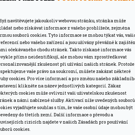
dyž navštěvujete jakoukoliv webovou stránku, stránka může
kládat nebo získávat informace z vašeho prohlížeče, zejména
ormou souborů cookies. Tyto informace se mohou týkat vás, vaši
eferencí nebo vašeho zařízení a jsou užívány převážně k zajiště
ámi očekávaného chodu stránek. Takto získané informace vás
bvykle přímo neidentifikují, ale mohou vám zprostředkovat
MÁTE DOPRAVU ZDARMA
rsonalizovanější zkušenost při užívání našich stránek. Protože
ze pro grily nad 15 tis. Kč.
Při objednávce nad 2
espektujeme vaše právo na soukromí, můžete zakázat některé
ruhy cookies. Pro více informací a pro změnu našeho základníh
PROFESIONÁLNÍ PORADEN
astavení klikněte na název jednotlivých kategorií. Zákaz
lší nákup jako dárek
Poradíme online i o
ěkterých cookies může ovlivnit vaši uživatelskou zkušenost
tránek a námi nabízené služby. Aktivací níže uvedených souborů
okies vyjadřujete souhlas s tím, že vaše osobní údaje mohou být
evedeny do třetích zemí. Další informace o převodu a
uvisejících rizicích najdete v našich Zásadách pro používání
uborů cookies.