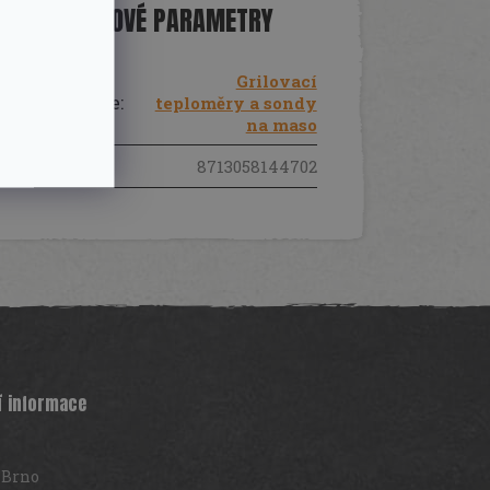
DOPLŇKOVÉ PARAMETRY
Grilovací
Kategorie
:
teploměry a sondy
na maso
EAN
:
8713058144702
í informace
 Brno