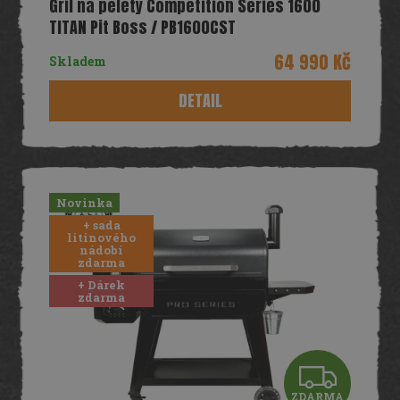
Gril na pelety Competition Series 1600
A
TITAN Pit Boss / PB1600CST
R
64 990 Kč
Skladem
M
DETAIL
A
Novinka
+ sada
litinového
nádobí
zdarma
+ Dárek
zdarma
Z
ZDARMA