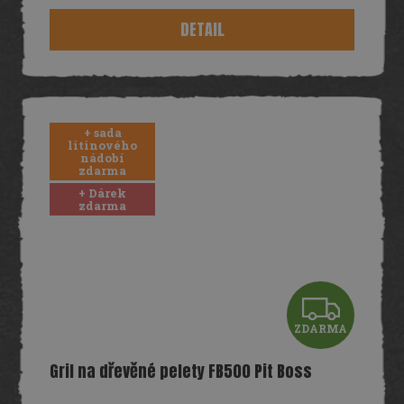
M
DETAIL
A
+ sada
litinového
nádobí
zdarma
+ Dárek
zdarma
Z
ZDARMA
D
Gril na dřevěné pelety FB500 Pit Boss
A