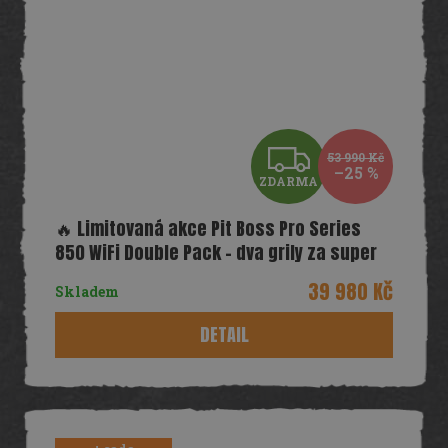
Z
53 990 Kč
–25 %
ZDARMA
D
🔥 Limitovaná akce Pit Boss Pro Series
A
850 WiFi Double Pack – dva grily za super
cenu!
R
39 980 Kč
Skladem
M
DETAIL
A