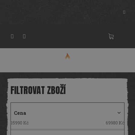
Přejít
na
obsah
NÁKU
KOŠÍK
Cena
15990
Kč
69980
Kč