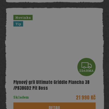
Novinka
Tip
Z
ZDARMA
D
Plynový gril Ultimate Griddle Plancha 3B
A
/PB3BGD2 Pit Boss
R
21 990 Kč
Skladem
M
DETAIL