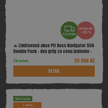
Z
39 990 Kč
–35 %
ZDARMA
D
🔥 Limitovaná akce Pit Boss Navigator 550
A
Double Pack – dva grily za cenu jednoho –
TOP!
R
25 980 Kč
Skladem
M
DETAIL
A
Novinka
+ sada