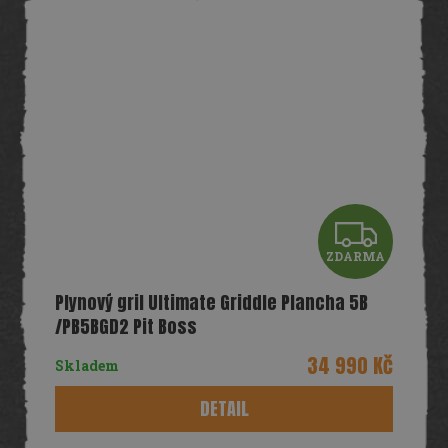
Z
ZDARMA
D
Plynový gril Ultimate Griddle Plancha 5B
A
/PB5BGD2 Pit Boss
R
34 990 Kč
Skladem
M
DETAIL
A