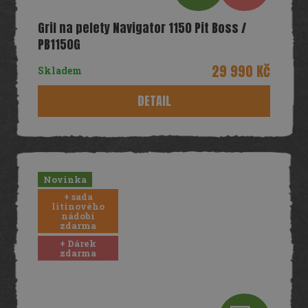
D
Gril na pelety Navigator 1150 Pit Boss /
A
PB1150G
R
29 990 Kč
Skladem
M
DETAIL
A
Novinka
+ sada
litinového
nádobí
zdarma
+ Dárek
zdarma