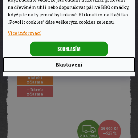
Gril na pelety a plyn Navigator Combo
A
PB1230 Pit Boss
na dřevěném uhlí nebo doporučovat pálivé BBQ omáčky,
když jste na ty jemné bylinkové. Kliknutím na tlačítko
R
29 990 Kč
Skladem
„Povolit cookies“ dáte veškerým cookies zelenou.
M
DETAIL
Více informací
A
SOUHLASÍM
Nastavení
+ sada
litinového
nádobí
zdarma
+ Dárek
zdarma
Z
39 990 Kč
–25 %
ZDARMA