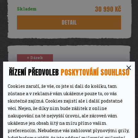
R
30 990 Kč
Skladem
M
DETAIL
A
+ Dárek
zdarma
ŘÍZENÍ PŘEDVOLEB
POSKYTOVÁNÍ SOUHLASU
Cookies zaručí, že vše, co jste si dali do košíku, tam
zůstane a v reklamě vám ukážeme pouze to, co vás
skutečně zajímá. Cookies zajistí ale i další podstatné
věci. Nejen, že díky nim bude zážitek z online
Z
nakupování na té nejvyšší úrovni, ale zároveň vám
47 990 Kč
–37 %
ukážeme jen obsah šitý na míru přímo vašim
ZDARMA
D
preferencím. Nebudeme vás zahlcovat plynovými grily,
když budeme vědět, že jste oddaní milovníci grilování