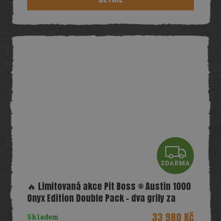
A
Z
ZDARMA
D
🔥 Limitovaná akce Pit Boss ® Austin 1000
A
Onyx Edition Double Pack – dva grily za
super cenu!
R
33 980 Kč
Skladem