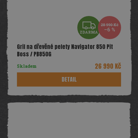
Z
28 990 Kč
–6 %
ZDARMA
D
Gril na dřevěné pelety Navigator 850 Pit
A
Boss / PB850G
R
26 990 Kč
Skladem
M
DETAIL
A