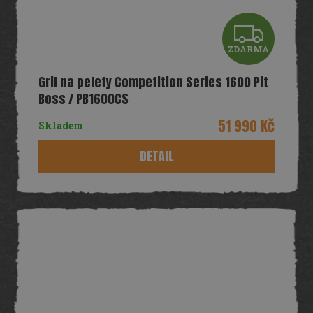
Z
ZDARMA
D
Gril na pelety Competition Series 1600 Pit
A
Boss / PB1600CS
R
51 990 Kč
Skladem
M
DETAIL
A