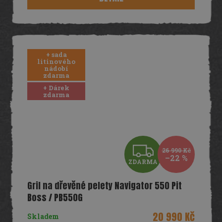
A
+ sada
litinového
nádobí
zdarma
+ Dárek
zdarma
Z
26 990 Kč
–22 %
ZDARMA
D
Gril na dřevěné pelety Navigator 550 Pit
A
Boss / PB550G
R
20 990 Kč
Skladem