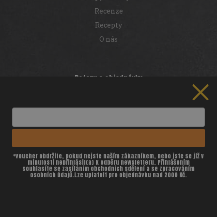
k
y
Recenze
v
Recepty
ý
p
O nás
i
s
u
Dotazy a objednávky
Doprava a platba
ZÍSKEJTE
100 Kč
NA PRVNÍ NÁKUP
Reklamace
Obchodní podmínky
ZÍSKAT SLEVU 100 Kč
GDPR
Granty a dotace
*voucher obdržíte, pokud nejste naším zákazníkem, nebo jste se již v
minulosti nepřihlásil(a) k odběru newsletteru. Přihlášením
Registrace provizního partnera
souhlasíte se zasíláním obchodních sdělení a se zpracováním
osobních údajů.Lze uplatnit pro objednávku nad 2000 Kč.
Cookies
Kontaktní informace