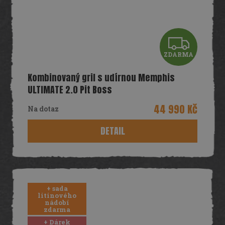
Z
ZDARMA
D
Kombinovaný gril s udírnou Memphis
A
ULTIMATE 2.0 Pit Boss
R
44 990 Kč
Na dotaz
M
DETAIL
A
+ sada
litinového
nádobí
zdarma
+ Dárek