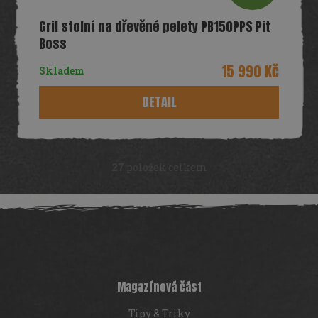
D
Gril stolní na dřevěné pelety PB150PPS Pit
A
Boss
R
15 990 Kč
Skladem
M
DETAIL
A
27
položek celkem
O
v
Z
l
á
á
d
p
a
a
c
t
í
í
p
Magazínová část
r
v
Tipy & Triky