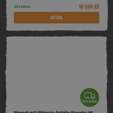
R
18 990 Kč
Skladem
M
DETAIL
A
Z
ZDARMA
D