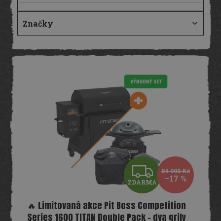
Značky
V
ý
p
i
s
p
r
o
d
u
k
Z
t
84 990 Kč
–17 %
ů
ZDARMA
D
🔥 Limitovaná akce Pit Boss Competition
A
Series 1600 TITAN Double Pack – dva grily