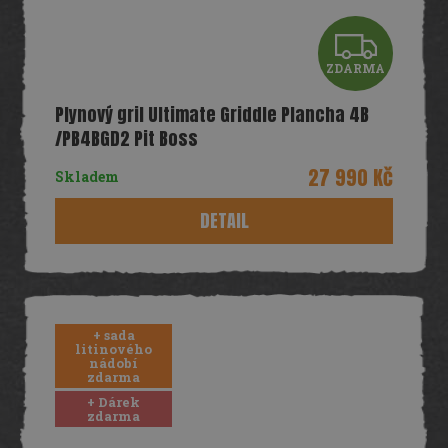
Z
ZDARMA
D
Plynový gril Ultimate Griddle Plancha 4B
A
/PB4BGD2 Pit Boss
R
27 990 Kč
Skladem
M
DETAIL
A
+ sada
litinového
nádobí
zdarma
+ Dárek
zdarma