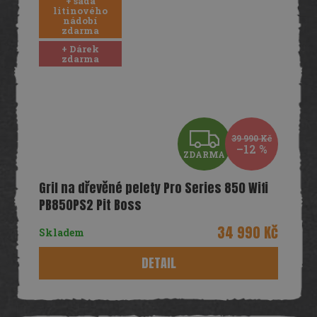
+ sada
litinového
nádobí
zdarma
+ Dárek
zdarma
Z
39 990 Kč
–12 %
ZDARMA
D
Gril na dřevěné pelety Pro Series 850 Wifi
A
PB850PS2 Pit Boss
R
34 990 Kč
Skladem
M
DETAIL
A