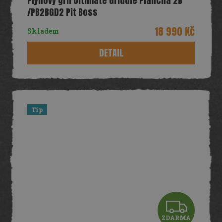
Plynový gril Ultimate Griddle Plancha 2B
A
/PB2BGD2 Pit Boss
R
18 990 Kč
Skladem
M
DETAIL
A
Tip
Z
ZDARMA