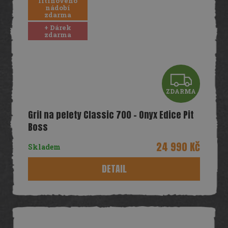
litinového
nádobí
zdarma
+ Dárek
zdarma
Z
ZDARMA
D
Gril na pelety Classic 700 – Onyx Edice Pit
A
Boss
R
24 990 Kč
Skladem
M
DETAIL
A