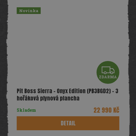
Novinka
Z
ZDARMA
D
Pit Boss Sierra – Onyx Edition (PB3BGD2) – 3
A
hořáková plynová plancha
R
22 990 Kč
Skladem
M
DETAIL
A