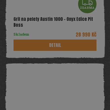
Z
ZDARMA
D
Gril na pelety Austin 1000 – Onyx Edice Pit
A
Boss
R
28 990 Kč
Skladem
M
DETAIL
A