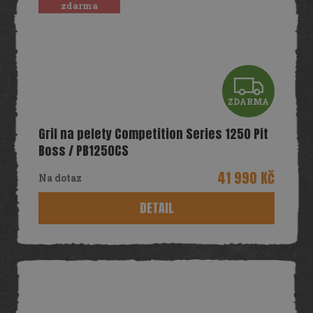
zdarma
Z
ZDARMA
D
Gril na pelety Competition Series 1250 Pit
A
Boss / PB1250CS
R
41 990 Kč
Na dotaz
M
DETAIL
A