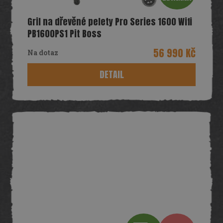
D
Gril na dřevěné pelety Pro Series 1600 Wifi
A
PB1600PS1 Pit Boss
R
56 990 Kč
Na dotaz
M
DETAIL
A