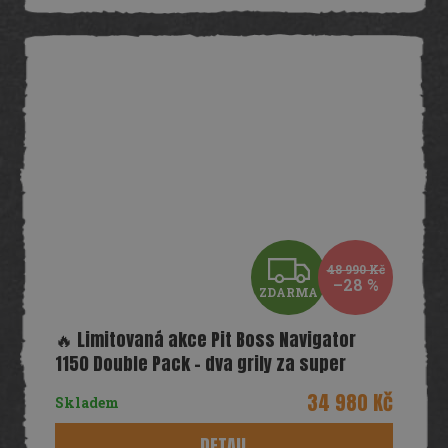
Z
48 990 Kč
–28 %
ZDARMA
D
🔥 Limitovaná akce Pit Boss Navigator
A
1150 Double Pack – dva grily za super
cenu!
R
34 980 Kč
Skladem
M
DETAIL