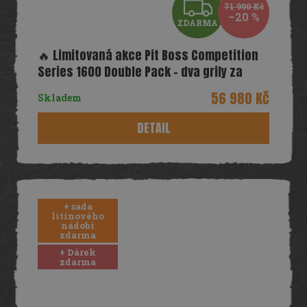
Z
71 990 Kč
–20 %
ZDARMA
D
🔥 Limitovaná akce Pit Boss Competition
A
Series 1600 Double Pack – dva grily za
výhodnou cenu!
R
56 980 Kč
Skladem
M
DETAIL
A
+ sada
litinového
nádobí
zdarma
+ Dárek
zdarma