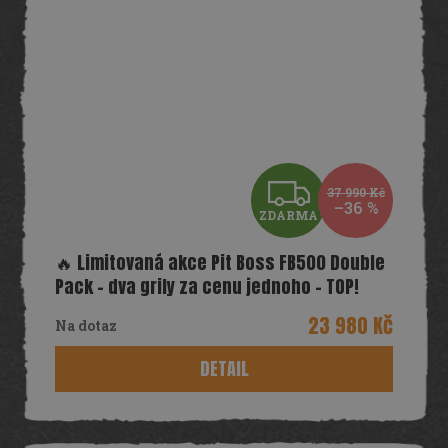
Z
37 990 Kč
–36 %
ZDARMA
D
🔥 Limitovaná akce Pit Boss FB500 Double
A
Pack – dva grily za cenu jednoho – TOP!
R
23 980 Kč
Na dotaz
M
DETAIL
A