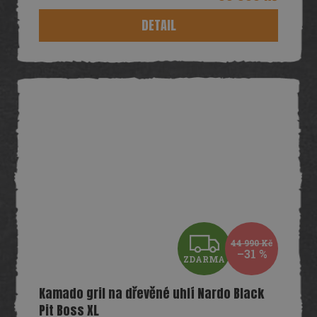
M
DETAIL
A
Z
44 990 Kč
–31 %
ZDARMA
D
Kamado gril na dřevěné uhlí Nardo Black
A
Pit Boss XL