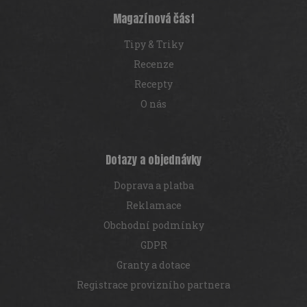
í
p
Magazínová část
r
v
Tipy & Triky
k
y
Recenze
v
Recepty
ý
p
O nás
i
s
u
Dotazy a objednávky
Doprava a platba
Reklamace
Obchodní podmínky
GDPR
Granty a dotace
Registrace provizního partnera