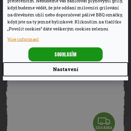
A
preferencím. Nebudeme vás zahlcovat plynovými grily,
když budeme vědět, že jste oddaní milovníci grilování
R
na dřevěném uhlí nebo doporučovat pálivé BBQ omáčky,
28 990 Kč
Skladem
když jste na ty jemné bylinkové. Kliknutím na tlačítko
M
„Povolit cookies“ dáte veškerým cookies zelenou.
DETAIL
A
Více informací
SOUHLASÍM
Nastavení
Z
ZDARMA