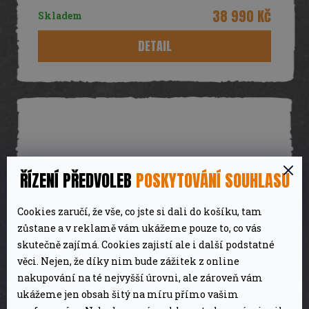
R
38 990 Kč
Skladem
M
DETAIL
A
ŘÍZENÍ PŘEDVOLEB
POSKYTOVÁNÍ SOUHLASU
Cookies zaručí, že vše, co jste si dali do košíku, tam
zůstane a v reklamě vám ukážeme pouze to, co vás
skutečně zajímá. Cookies zajistí ale i další podstatné
Z
věci. Nejen, že díky nim bude zážitek z online
ZDARMA
nakupování na té nejvyšší úrovni, ale zároveň vám
D
ukážeme jen obsah šitý na míru přímo vašim
Plynový gril HEAT C-265 Outdoorchef