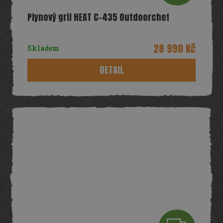
D
Plynový gril HEAT C-435 Outdoorchef
A
R
28 990 Kč
Skladem
M
DETAIL
A