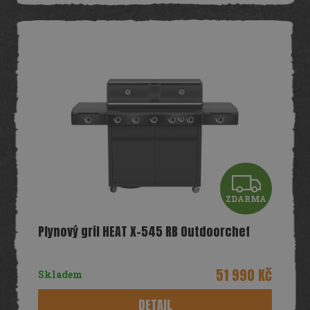
Z
ZDARMA
D
Plynový gril HEAT X-545 RB Outdoorchef
A
R
51 990 Kč
Skladem
M
DETAIL