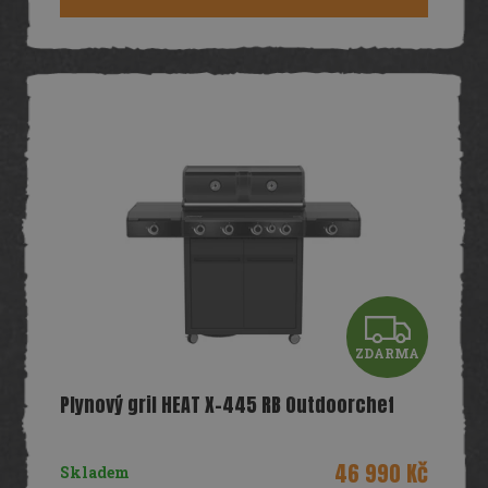
A
Z
ZDARMA
D
Plynový gril HEAT X-445 RB Outdoorchef
A
R
46 990 Kč
Skladem