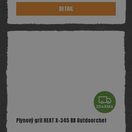
M
DETAIL
A
Z
ZDARMA
D
Plynový gril HEAT X-345 RB Outdoorchef
A