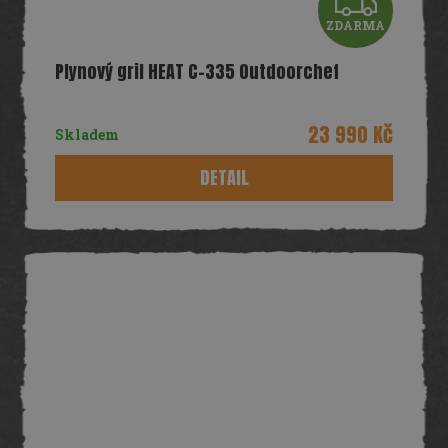
Z
ZDARMA
D
Plynový gril HEAT C-335 Outdoorchef
A
R
23 990 Kč
Skladem
M
DETAIL
A