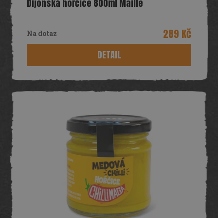
Dijonská hořčice 800ml Maille
289 Kč
Na dotaz
DETAIL