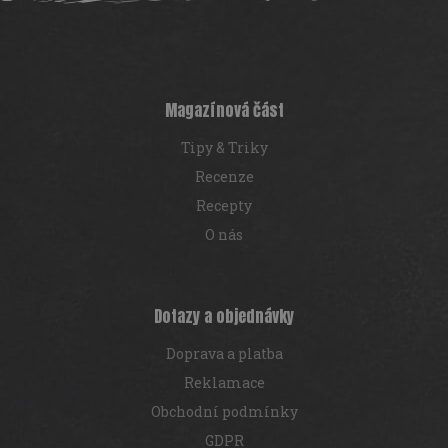
á
á
d
p
a
a
c
t
í
í
p
Magazínová část
r
v
Tipy & Triky
k
y
Recenze
v
Recepty
ý
p
O nás
i
s
u
Dotazy a objednávky
Doprava a platba
Reklamace
Obchodní podmínky
GDPR