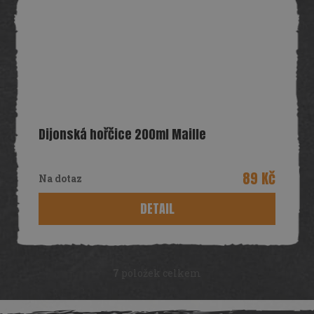
Dijonská hořčice 200ml Maille
89 Kč
Na dotaz
DETAIL
7
položek celkem
O
v
Z
l