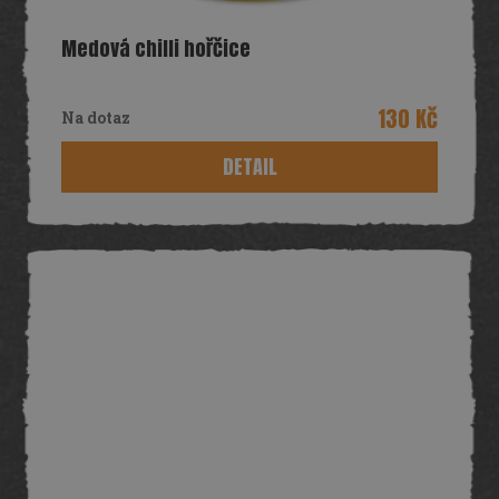
Medová chilli hořčice
130 Kč
Na dotaz
DETAIL