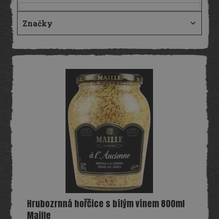
Značky
V
ý
p
i
s
p
r
o
d
u
k
t
ů
Hrubozrnná hořčice s bílým vínem 800ml
Maille