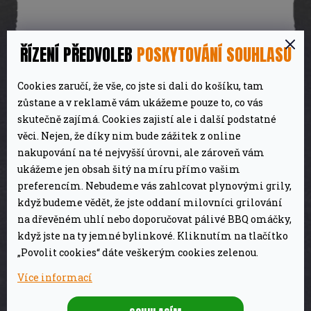
ŘÍZENÍ PŘEDVOLEB
POSKYTOVÁNÍ SOUHLASU
Chilli Hořčice
Cookies zaručí, že vše, co jste si dali do košíku, tam
105 Kč
Na dotaz
zůstane a v reklamě vám ukážeme pouze to, co vás
skutečně zajímá. Cookies zajistí ale i další podstatné
DETAIL
věci. Nejen, že díky nim bude zážitek z online
nakupování na té nejvyšší úrovni, ale zároveň vám
ukážeme jen obsah šitý na míru přímo vašim
preferencím. Nebudeme vás zahlcovat plynovými grily,
když budeme vědět, že jste oddaní milovníci grilování
na dřevěném uhlí nebo doporučovat pálivé BBQ omáčky,
když jste na ty jemné bylinkové. Kliknutím na tlačítko
„Povolit cookies“ dáte veškerým cookies zelenou.
Více informací