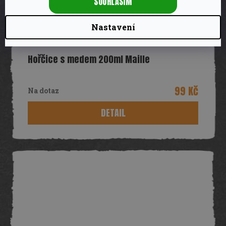
SOUHLASÍM
Nastavení
Hořčice s medem 200ml Maille
99 Kč
Na dotaz
DETAIL