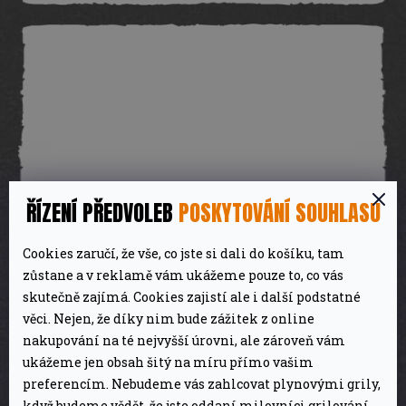
ŘÍZENÍ PŘEDVOLEB
POSKYTOVÁNÍ SOUHLASU
Cookies zaručí, že vše, co jste si dali do košíku, tam
zůstane a v reklamě vám ukážeme pouze to, co vás
Petromax - Trojnožka pro vaření na ohni
skutečně zajímá. Cookies zajistí ale i další podstatné
věci. Nejen, že díky nim bude zážitek z online
nakupování na té nejvyšší úrovni, ale zároveň vám
2 135 Kč
Na objednání
ukážeme jen obsah šitý na míru přímo vašim
preferencím. Nebudeme vás zahlcovat plynovými grily,
DETAIL
když budeme vědět, že jste oddaní milovníci grilování