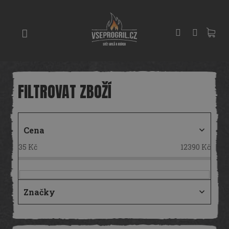
Přejít
GRILY
na
obsah
UDÍRNY
PIZZA
PECE
UHLÍ
A
DŘEVO
Cena
PŘÍSLUŠENSTVÍ
35
Kč
12390
Kč
KOŘENÍ
A
OMÁČKY
Značky
PEČENÍ
V