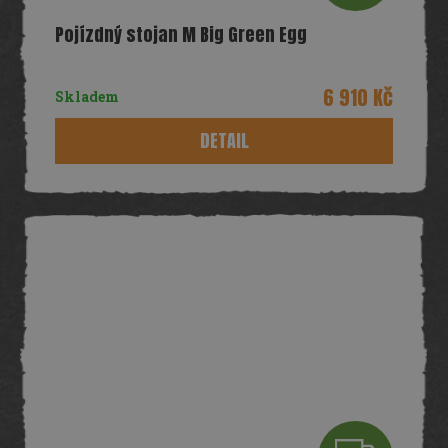
D
Pojízdný stojan M Big Green Egg
A
R
6 910 Kč
Skladem
M
DETAIL
A