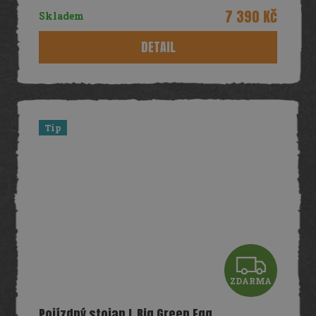
R
7 390 Kč
Skladem
M
DETAIL
A
Tip
Z
ZDARMA
D
Pojízdný stojan L Big Green Egg