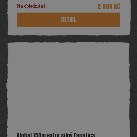
R
2 099 Kč
Na objednání
M
DETAIL
A
Alobal 150m extra silný Fanatics