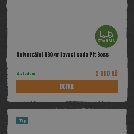
Z
ZDARMA
D
Univerzální BBQ grilovací sada Pit Boss
A
R
2 990 Kč
Skladem
M
DETAIL
A
Tip