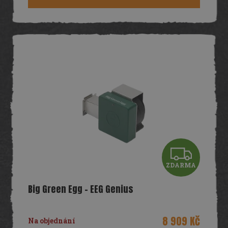
A
Z
ZDARMA
D
Big Green Egg - EEG Genius
A
R
8 909 Kč
Na objednání