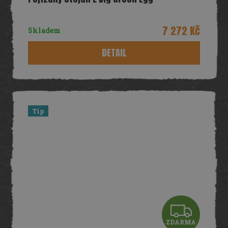
A
R
7 272 Kč
Skladem
M
DETAIL
A
Tip
Z
ZDARMA