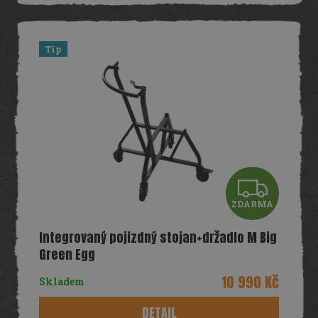
Tip
Z
ZDARMA
D
Integrovaný pojizdný stojan+držadlo M Big
A
Green Egg
R
10 990 Kč
Skladem
M
DETAIL