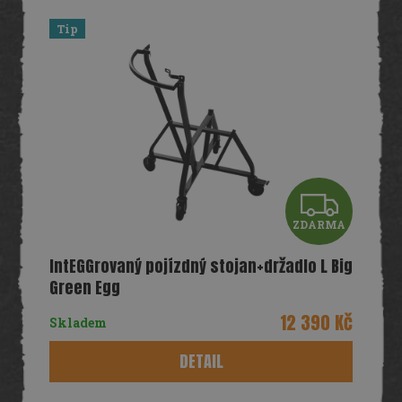
ý
DÁRKY
p
Tip
SEZÓNNÍ
i
SLEVY
s
p
TERASA
r
o
POCHUTINY
d
u
k
Všechny
Z
t
produkty
ů
ZDARMA
D
Přihlášení
IntEGGrovaný pojízdný stojan+držadlo L Big
A
Green Egg
R
12 390 Kč
Skladem
M
DETAIL
A