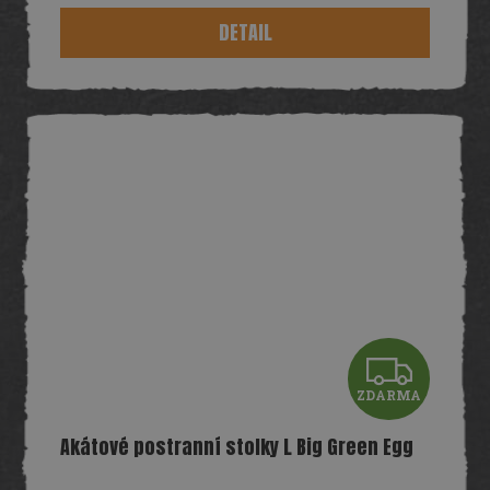
M
DETAIL
A
Z
ZDARMA
D
Akátové postranní stolky L Big Green Egg
A