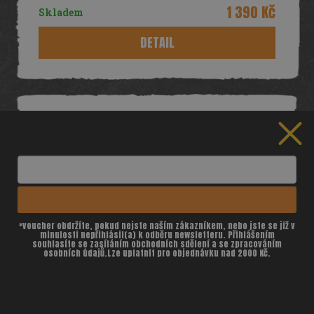
1 390 Kč
Skladem
DETAIL
Tip
ZÍSKEJTE
100 Kč
NA PRVNÍ NÁKUP
ZÍSKAT SLEVU 100 Kč
*voucher obdržíte, pokud nejste naším zákazníkem, nebo jste se již v
minulosti nepřihlásil(a) k odběru newsletteru. Přihlášením
souhlasíte se zasíláním obchodních sdělení a se zpracováním
osobních údajů.Lze uplatnit pro objednávku nad 2000 Kč.
Cookies
Grilovací poklice Weber