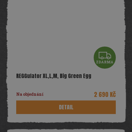
Z
ZDARMA
D
REGGulator XL,L,M, Big Green Egg
A
R
2 690 Kč
Na objednání
M
DETAIL
A