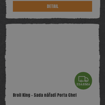
DETAIL
Z
ZDARMA
D
Broil King - Sada nářadí Porta Chef
A