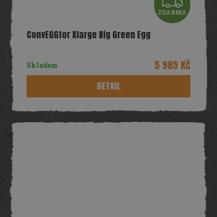
Z
ZDARMA
D
ConvEGGtor Xlarge Big Green Egg
A
R
5 985 Kč
Skladem
M
DETAIL
A