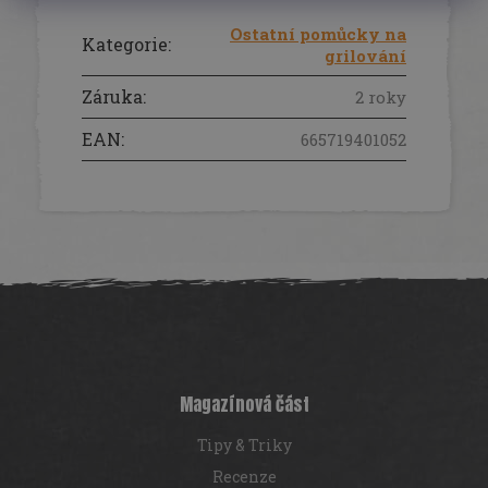
Ostatní pomůcky na
Kategorie
:
grilování
Záruka
:
2 roky
EAN
:
665719401052
Z
á
p
a
t
í
Magazínová část
Tipy & Triky
Recenze