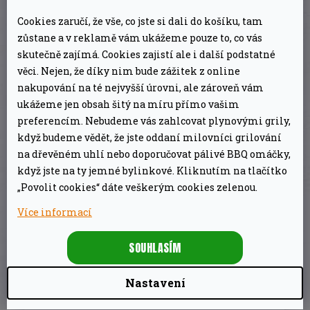
tepelný štít, promění vaše EGG na
Cookies zaručí, že vše, co jste si dali do košíku, tam
plnohodnotnou venkovní pec. Ideálně se hodí
zůstane a v reklamě vám ukážeme pouze to, co vás
na pomalé vaření při kterém se suroviny
skutečně zajímá. Cookies zajistí ale i další podstatné
věci. Nejen, že díky nim bude zážitek z online
připravují delší dobu a při nízkých teplotách.
nakupování na té nejvyšší úrovni, ale zároveň vám
ukážeme jen obsah šitý na míru přímo vašim
ConvEGGtor je jedno z nejoblíbenějších
preferencím. Nebudeme vás zahlcovat plynovými grily,
příslušenství Big Green Egg, protože rozšiřuje
když budeme vědět, že jste oddaní milovníci grilování
možnosti užití vašeho EGG. Dali byste si večer
na dřevěném uhlí nebo doporučovat pálivé BBQ omáčky,
když jste na ty jemné bylinkové. Kliknutím na tlačítko
pizzu a nejlépe hned tu nejlepší pizzu? Tak
„Povolit cookies“ dáte veškerým cookies zelenou.
zkombinujte convEGGtor s kamenem na
Více informací
pečení
Baking Stone
a můžete rovnou
servírovat italské mistrovské dílo.
SOUHLASÍM
Nastavení
DOPLŇKOVÉ PARAMETRY