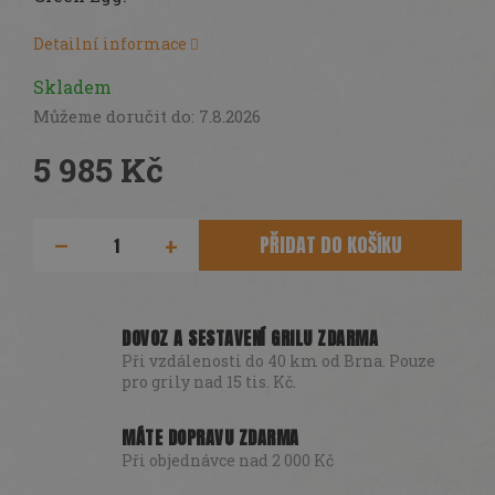
DÁRKY
Detailní informace
SEZÓNNÍ
SLEVY
Skladem
TERASA
Můžeme doručit do:
7.8.2026
5 985 Kč
POCHUTINY
Měrná
cena:
Všechny
PŘIDAT DO KOŠÍKU
produkty
Přihlášení
DOVOZ A SESTAVENÍ GRILU ZDARMA
Při vzdálenosti do 40 km od Brna. Pouze
pro grily nad 15 tis. Kč.
MÁTE DOPRAVU ZDARMA
Při objednávce nad 2 000 Kč