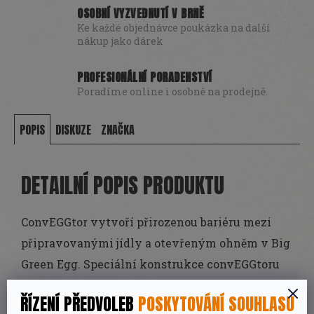
OSOBNÍ VYZVEDNUTÍ V BRNĚ
Ke každé objednávce poukázka na další
nákup jako dárek
PROFESIONÁLNÍ PORADENSTVÍ
Poradíme online i osobně na prodejně.
POPIS
DISKUZE
ZNAČKA
DETAILNÍ POPIS PRODUKTU
ConvEGGtor vytvoří přirozenou bariéru mezi
připravovanými jídly a otevřeným ohněm v Big
Green Egg. Speciální konstrukce convEGGtoru
zajistí správné prouzení vzduchu a vedení
ŘÍZENÍ PŘEDVOLEB
POSKYTOVÁNÍ SOUHLASU
tepla. Nepřímé teplo, které propouští keramický