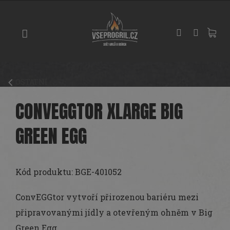
Přejít
GRILY
na
obsah
UDÍRNY
PIZZA
PECE
OSTATNÍ
UHLÍ
A
CONVEGGTOR XLARGE BIG
DŘEVO
GREEN EGG
PŘÍSLUŠENSTVÍ
KOŘENÍ
A
Kód produktu:
BGE-401052
OMÁČKY
ConvEGGtor vytvoří přirozenou bariéru mezi
PEČENÍ
připravovanými jídly a otevřeným ohněm v Big
Green Egg.