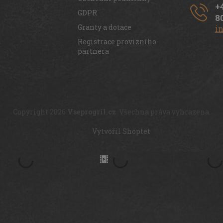
+
GDPR
8
Granty a dotace
i
Registrace provizního
partnera
Copyright 2026
Vseprogril.cz
. Všechna práva vyhrazena.
Vytvořil Shoptet