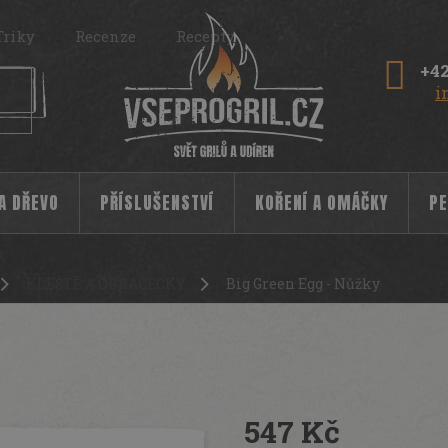
Triky
Recenze
Recepty
+42
i
 A DŘEVO
PŘÍSLUŠENSTVÍ
KOŘENÍ A OMÁČKY
PE
KLEŠTĚ A OBRACEČKY
Big Green Egg - Nůžky
547 Kč