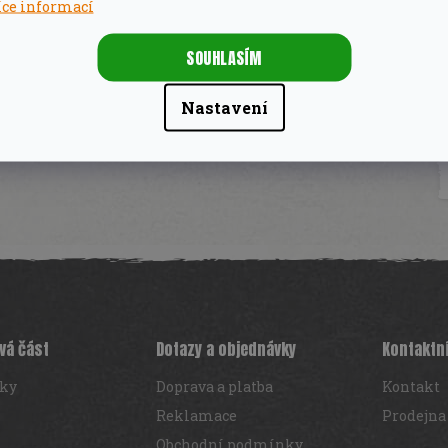
íce informací
SOUHLASÍM
é souvisí s vařením na Big Green Egg. S těmito
z problémů naporcujete kuře na pěkné kousky.
Nastavení
ryb, na porcování kuřecích filet nebo přeříznutí
vá část
Dotazy a objednávky
Kontaktn
iky
Doprava a platba
Kontakt
Reklamace
Prodejna
Obchodní podmínky