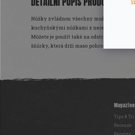
DETAILNÍ POPIS PRODUKTU
V
Nůžky zvládnou všechny možné úkoly, kter
kuchyňskými nůžkami z nerezové oceli be
Můžete je použít také na odstranění plotví 
šňůrky, která drží maso pohromadě.
Z
á
p
a
t
Magazíno
í
Tipy & Tr
Recenze
Recepty