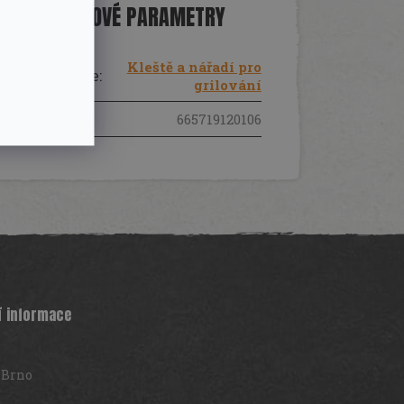
DOPLŇKOVÉ PARAMETRY
Kleště a nářadí pro
Kategorie
:
grilování
EAN
:
665719120106
í informace
 Brno