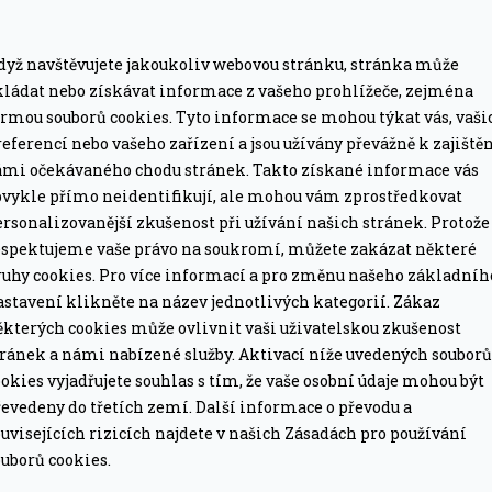
dyž navštěvujete jakoukoliv webovou stránku, stránka může
kládat nebo získávat informace z vašeho prohlížeče, zejména
ormou souborů cookies. Tyto informace se mohou týkat vás, vaši
eferencí nebo vašeho zařízení a jsou užívány převážně k zajiště
ámi očekávaného chodu stránek. Takto získané informace vás
bvykle přímo neidentifikují, ale mohou vám zprostředkovat
MÁTE DOPRAVU ZDARMA
rsonalizovanější zkušenost při užívání našich stránek. Protože
ze pro grily nad 15 tis. Kč.
Při objednávce nad 2
espektujeme vaše právo na soukromí, můžete zakázat některé
ruhy cookies. Pro více informací a pro změnu našeho základníh
astavení klikněte na název jednotlivých kategorií. Zákaz
PROFESIONÁLNÍ PORADEN
ěkterých cookies může ovlivnit vaši uživatelskou zkušenost
lší nákup jako dárek
Poradíme online i o
tránek a námi nabízené služby. Aktivací níže uvedených souborů
okies vyjadřujete souhlas s tím, že vaše osobní údaje mohou být
evedeny do třetích zemí. Další informace o převodu a
uvisejících rizicích najdete v našich Zásadách pro používání
uborů cookies.