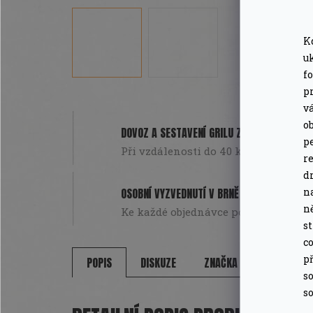
K
u
f
pr
v
o
DOVOZ A SESTAVENÍ GRILU ZDARMA
pe
Při vzdálenosti do 40 km od Brna. Pou
r
d
n
OSOBNÍ VYZVEDNUTÍ V BRNĚ
n
Ke každé objednávce poukázka na da
s
co
př
POPIS
DISKUZE
ZNAČKA
so
so