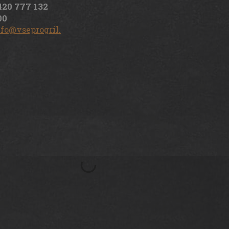
420 777 132
00
nfo@vseprogril.cz