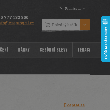
Přihlášení
0 777 132 800
nfo@vseprogril.cz
NÁKUPNÍ
Prázdný košík
KOŠÍK
ČENÍ
DÁRKY
SEZÓNNÍ SLEVY
TERASA
POC
Zeptat se