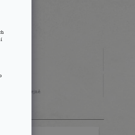
ch
ní
 000 Kč
o
STVÍ
sobně na prodejně.