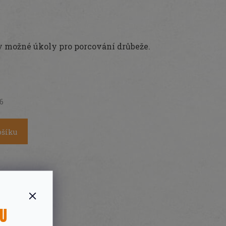
 možné úkoly pro porcování drůbeže.
26
ošíku
SU