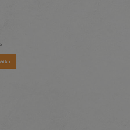
26
ošíku