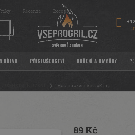
Triky
Recenze
Recepty
+42
i
 A DŘEVO
PŘÍSLUŠENSTVÍ
KOŘENÍ A OMÁČKY
PE
SLUŠENSTVÍ K UZENÍ
Hák na uzení SmooKing
89 Kč