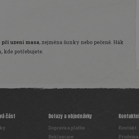
 při uzení masa
, zejména šunky nebo pečeně. Hák
, kde potřebujete.
vá část
Dotazy a objednávky
Kontaktn
iky
Doprava a platba
Kontakt
Reklamace
Prodejna