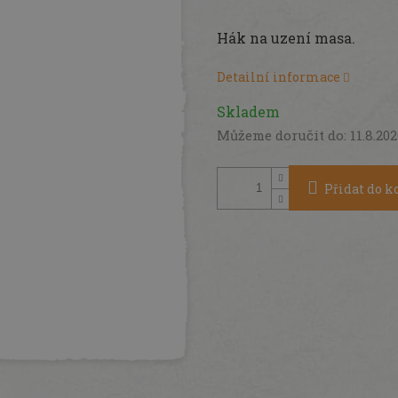
Měrná
cena:
Hák na uzení masa.
Detailní informace
Skladem
Můžeme doručit do:
11.8.20
Přidat do k