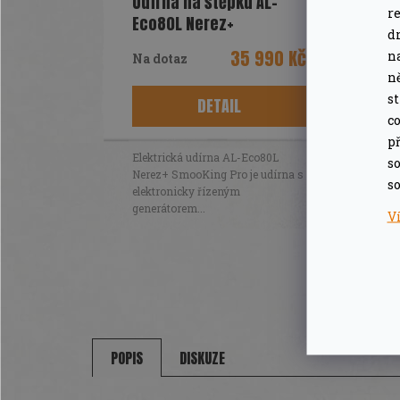
Udírna na štěpku AL-
R
r
Eco80L Nerez+
M
d
SmooKing Pro
35 990 Kč
A
n
Na dotaz
n
s
DETAIL
co
př
Elektrická udírna AL-Eco80L
so
Nerez+ SmooKing Pro je udírna s
so
elektronicky řízeným
generátorem...
V
POPIS
DISKUZE