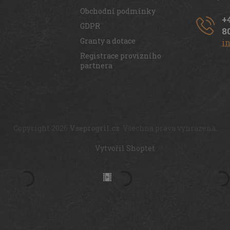
Obchodní podmínky
+
GDPR
8
Granty a dotace
i
Registrace provizního
partnera
Copyright 2026
Vseprogril.cz
. Všechna práva vyhrazena.
Vytvořil Shoptet