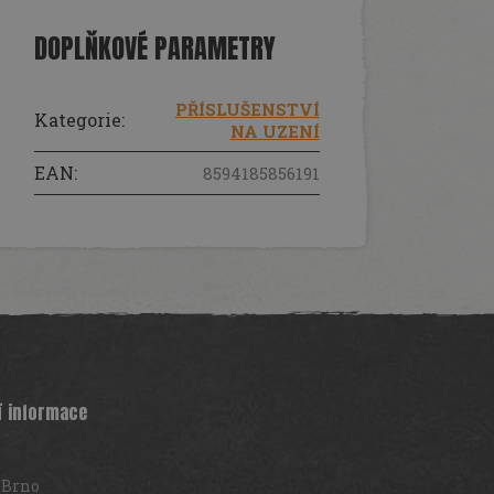
DOPLŇKOVÉ PARAMETRY
PŘÍSLUŠENSTVÍ
Kategorie
:
NA UZENÍ
EAN
:
8594185856191
í informace
 Brno