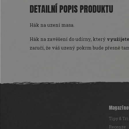
DETAILNÍ POPIS PRODUKTU
Hák na uzení masa.
Hák na zavěšení do udírny, který
využijete
zaručí, že váš uzený pokrm bude přesně tam
Z
á
p
a
t
Magazíno
í
Tipy & Tr
Recenze