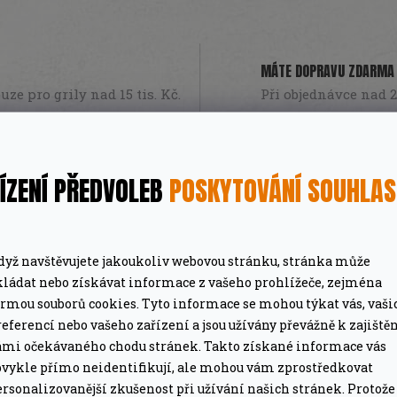
MÁTE DOPRAVU ZDARMA
ze pro grily nad 15 tis. Kč.
Při objednávce nad 2
PROFESIONÁLNÍ PORADEN
lší nákup jako dárek
Poradíme online i o
ÍZENÍ PŘEDVOLEB
POSKYTOVÁNÍ SOUHLA
dyž navštěvujete jakoukoliv webovou stránku, stránka může
kládat nebo získávat informace z vašeho prohlížeče, zejména
ormou souborů cookies. Tyto informace se mohou týkat vás, vaši
eferencí nebo vašeho zařízení a jsou užívány převážně k zajiště
ámi očekávaného chodu stránek. Takto získané informace vás
bvykle přímo neidentifikují, ale mohou vám zprostředkovat
rsonalizovanější zkušenost při užívání našich stránek. Protože