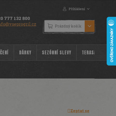
Přihlášení
0 777 132 800
nfo@vseprogril.cz
NÁKUPNÍ
Prázdný košík
KOŠÍK
ČENÍ
DÁRKY
SEZÓNNÍ SLEVY
TERASA
POC
Zeptat se