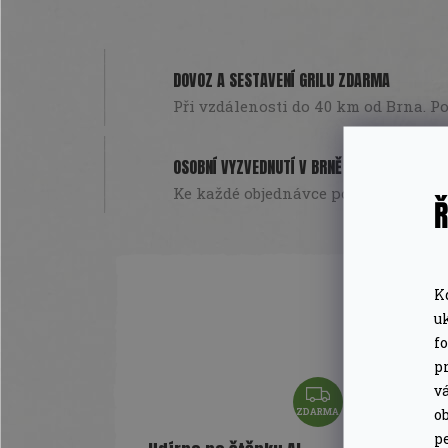
DOVOZ A SESTAVENÍ GRILU ZDARMA
Při vzdálenosti do 40 km od Brna. Pou
OSOBNÍ VYZVEDNUTÍ V BRNĚ
Ke každé objednávce poukázka na da
Ř
K
u
f
pr
Z
v
D
o
ZDARMA
A
pe