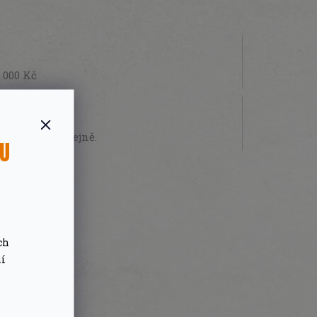
 000 Kč
STVÍ
sobně na prodejně.
SU
ch
ní