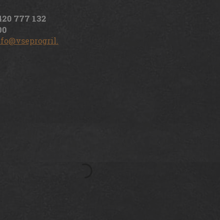
420 777 132
00
nfo@vseprogril.cz