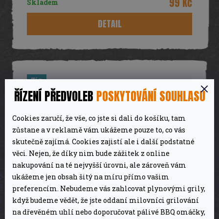
99 Kč
Skladem
DETAIL
Tip
ŘÍZENÍ PŘEDVOLEB
POSKYTOVÁNÍ SOUHLASU
Cookies zaručí, že vše, co jste si dali do košíku, tam
zůstane a v reklamě vám ukážeme pouze to, co vás
skutečně zajímá. Cookies zajistí ale i další podstatné
věci. Nejen, že díky nim bude zážitek z online
nakupování na té nejvyšší úrovni, ale zároveň vám
ukážeme jen obsah šitý na míru přímo vašim
preferencím. Nebudeme vás zahlcovat plynovými grily,
když budeme vědět, že jste oddaní milovníci grilování
Grilovací brikety 2,5 kg
na dřevěném uhlí nebo doporučovat pálivé BBQ omáčky,