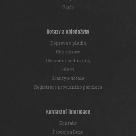
ý
p
O nás
i
s
u
Dotazy a objednávky
Doprava a platba
Reklamace
Obchodní podmínky
GDPR
Granty a dotace
Registrace provizního partnera
Kontaktní informace
Kontakt
Prodejna Brno