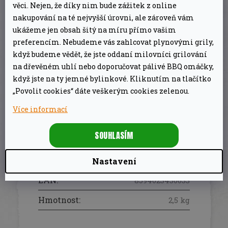
věci. Nejen, že díky nim bude zážitek z online
(dub, buk) středočeských luhů a hájů
.
nakupování na té nejvyšší úrovni, ale zároveň vám
Výrobcem je česká společnost Servis Les. Tento
ukážeme jen obsah šitý na míru přímo vašim
preferencím. Nebudeme vás zahlcovat plynovými grily,
produkt se stal
vítězem testu kvality TEST
když budeme vědět, že jste oddaní milovníci grilování
DNES !!!
na dřevěném uhlí nebo doporučovat pálivé BBQ omáčky,
když jste na ty jemné bylinkové. Kliknutím na tlačítko
„Povolit cookies“ dáte veškerým cookies zelenou.
DOPLŇKOVÉ PARAMETRY
Více informací
Dřevěné uhlí, udící a
SOUHLASÍM
Kategorie
:
kokosové brikety
Hmotnost
:
2.5 kg
Nastavení
EAN
:
8594023430033
Hmotnost
:
2,5 kg