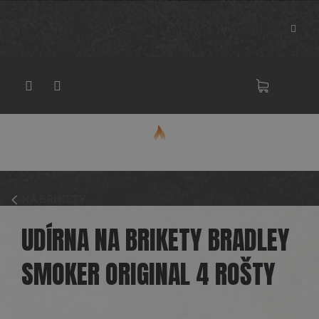
Přejít
na
obsah
NÁKU
KOŠÍK
NA BRIKETY
UDÍRNA NA BRIKETY BRADLEY
SMOKER ORIGINAL 4 ROŠTY