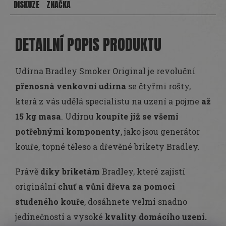
DISKUZE
ZNAČKA
DETAILNÍ POPIS PRODUKTU
Udírna Bradley Smoker Original je revoluční
přenosná venkovní udírna
se čtyřmi rošty,
která z vás udělá specialistu na uzení a pojme
až
15 kg masa
. Udírnu
koupíte již se všemi
potřebnými komponenty
, jako jsou generátor
kouře, topné těleso a dřevěné brikety Bradley.
Právě
díky briketám
Bradley, které zajistí
originální
chuť a vůni dřeva za pomoci
studeného kouře
, dosáhnete velmi snadno
jedinečnosti a vysoké
kvality domácího uzení.