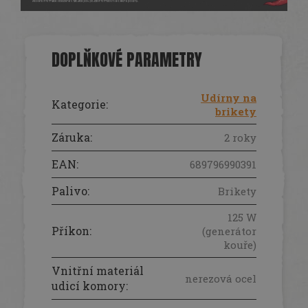
DOPLŇKOVÉ PARAMETRY
Udírny na
Kategorie
:
brikety
Záruka
:
2 roky
EAN
:
689796990391
Palivo
:
Brikety
125 W
Příkon
:
(generátor
kouře)
Vnitřní materiál
nerezová ocel
udicí komory
: