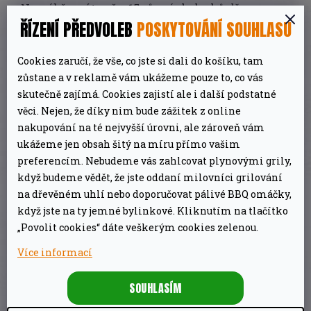
Na výběr máte až z 15 různých druhů dřeva.
ŘÍZENÍ PŘEDVOLEB
POSKYTOVÁNÍ SOUHLASU
Práci vám usnadní
podavač briket,
který
funguje po spuštění automaticky. Jedna briketa
Cookies zaručí, že vše, co jste si dali do košíku, tam
vám zajistí
studený kouř
po dobu 20 minut, poté
zůstane a v reklamě vám ukážeme pouze to, co vás
ji nahradí briketa nová a spaliny jsou odsunuty
skutečně zajímá. Cookies zajistí ale i další podstatné
věci. Nejen, že díky nim bude zážitek z online
do odpadní misky s vodou.
nakupování na té nejvyšší úrovni, ale zároveň vám
ukážeme jen obsah šitý na míru přímo vašim
Teplotu v udírně
Bradley Smoker Original
preferencím. Nebudeme vás zahlcovat plynovými grily,
budete mít pod kontrolou díky teploměru na
když budeme vědět, že jste oddaní milovníci grilování
dvířkách udírny a po nastavení ji za vás
na dřevěném uhlí nebo doporučovat pálivé BBQ omáčky,
pohlídá vnitřní termostat
. Teplotu lze
když jste na ty jemné bylinkové. Kliknutím na tlačítko
„Povolit cookies“ dáte veškerým cookies zelenou.
regulovat manuálně
pomocí otočného knoflíku
na generátoru kouře. Stejně tak máte možnost
Více informací
regulovat průchod kouře, který je ohříván
SOUHLASÍM
vnitřním topným tělesem.