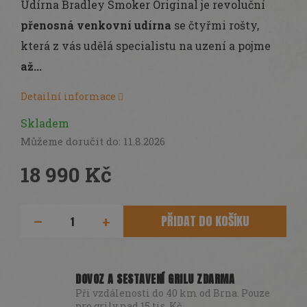
Udírna Bradley Smoker Original je revoluční
přenosná venkovní udírna
se čtyřmi rošty,
která z vás udělá specialistu na uzení a pojme
až...
Detailní informace
Skladem
Můžeme doručit do:
11.8.2026
18 990 Kč
Měrná
cena:
PŘIDAT DO KOŠÍKU
DOVOZ A SESTAVENÍ GRILU ZDARMA
Při vzdálenosti do 40 km od Brna. Pouze
pro grily nad 15 tis. Kč.