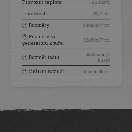
Provozní teplota
:
do 120°C
Hmotnost
:
20,41 kg
Rozměry
:
43x80x37cm
?
Rozměry vč.
?
62x80x37cm
generátoru kouře
:
33x25cm (4
Rozměr roštu
:
?
kusy)
Vnitřní rozměr
:
39x65x30cm
?
Z
á
p
a