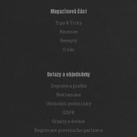
t
í
Magazínová část
Tipy & Triky
Recenze
Recepty
O nás
Dotazy a objednávky
Doprava a platba
Reklamace
Obchodní podmínky
GDPR
Granty a dotace
Registrace provizního partnera