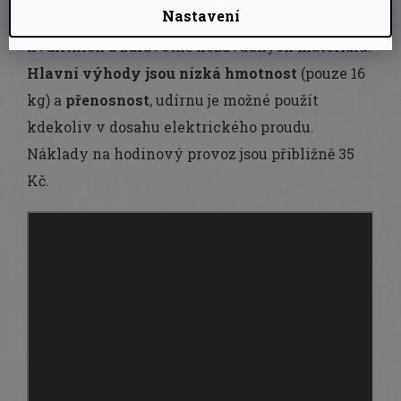
Nastavení
Udírna Bradley Smoker je vyrobena z
kvalitních a zdravotně nezávadných materiálů.
Hlavní výhody jsou nízká hmotnost
(pouze 16
kg) a
přenosnost
, udírnu je možné použít
kdekoliv v dosahu elektrického proudu.
Náklady na hodinový provoz jsou přibližně 35
Kč.