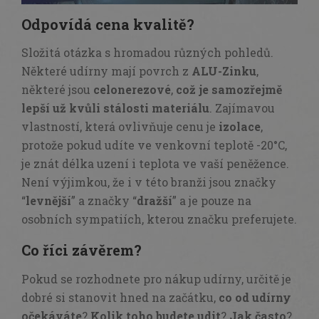
Odpovídá cena kvalitě?
Složitá otázka s hromadou různých pohledů.
Některé udírny mají povrch z
ALU-Zinku
,
některé jsou
celonerezové
,
což je samozřejmě
lepší už kvůli stálosti materiálu
. Zajímavou
vlastností, která ovlivňuje cenu je
izolace
,
protože pokud udíte ve venkovní teplotě -20°C,
je znát délka uzení i teplota ve vaší peněžence.
Není výjimkou, že i v této branži jsou značky
“
levnější
” a značky “
dražší
” a je pouze na
osobních sympatiích, kterou značku preferujete.
Co říci závěrem?
Pokud se rozhodnete pro nákup udírny, určitě je
dobré si stanovit hned na začátku,
co od udírny
očekáváte
?
Kolik toho budete udit
?
Jak často
?