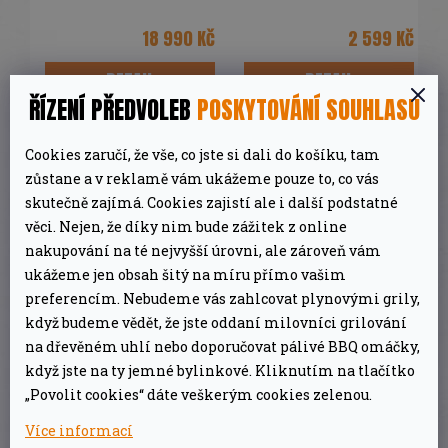
ŘÍZENÍ PŘEDVOLEB
POSKYTOVÁNÍ SOUHLASU
Co vše se dá sehnat?
Cookies zaručí, že vše, co jste si dali do košíku, tam
zůstane a v reklamě vám ukážeme pouze to, co vás
Na trhu je nespočet udíren různých značek a
skutečně zajímá. Cookies zajistí ale i další podstatné
typů
. Fakt je ale ten, že jen pár z nich má své
věci. Nejen, že díky nim bude zážitek z online
místo nejen na českém, ale i na zahraničním
nakupování na té nejvyšší úrovni, ale zároveň vám
trhu, kde tyto fenomény většinou vznikají.
ukážeme jen obsah šitý na míru přímo vašim
Mezi oblíbené značky patří v českých kruzích
preferencím. Nebudeme vás zahlcovat plynovými grily,
udírny
Borniak
,
Bradley
či
Pitboss
.
když budeme vědět, že jste oddaní milovníci grilování
na dřevěném uhlí nebo doporučovat pálivé BBQ omáčky,
Borniak
když jste na ty jemné bylinkové. Kliknutím na tlačítko
Polská značka, která se v poslední době dostává
„Povolit cookies“ dáte veškerým cookies zelenou.
na přední příčky v počtu prodaných kusů, je
Více informací
vhodným kompromisem mezi cenou a