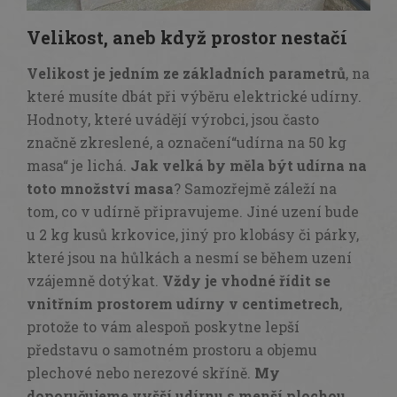
Velikost, aneb když prostor nestačí
Velikost je jedním ze základních parametrů
, na
které musíte dbát při výběru elektrické udírny.
Hodnoty, které uvádějí výrobci, jsou často
značně zkreslené, a označení
“udírna na 50 kg
masa
“ je lichá.
Jak velká by měla být udírna na
toto množství masa
? Samozřejmě záleží na
tom, co v udírně připravujeme. Jiné uzení bude
u 2 kg kusů krkovice, jiný pro klobásy či párky,
které jsou na hůlkách a nesmí se během uzení
vzájemně dotýkat.
Vždy je vhodné řídit se
vnitřním prostorem udírny v centimetrech
,
protože to vám alespoň poskytne lepší
představu o samotném prostoru a objemu
plechové nebo nerezové skříně.
My
doporučujeme vyšší udírnu s menší plochou