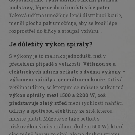
podstavy
,
lépe se do ní umístí
více pater
.
Taková udírna umožňuje lepší distribuci kouře,
menší plocha pak umožňuje, aby se kouř lépe
rozprostřel do šířky a stoupal vzhůru...
Je důležitý výkon spirály?
S výkony je to malinko jednodušší než v
předešlém případě s velikostí.
Většinou se u
elektrických udíren setkáte s dvěma výkony
–
výkonem spirály
a
generátorem kouře
. Drtivá
většina udíren, se kterými se můžete setkat má
výkon spirály mezi 1500 a 2200 W
,
což
představuje
zlatý střed
mezi rychlostí nahřátí
udírny a spotřebou elektřiny ze sítě, kterou
musíte platit. Můžete se také setkat s
nízkovýkonými spirálami (kolem 500 W), které
sice méně "žerou ze sítě", ale na druhou stranu