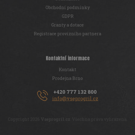
Obchodní podmínky
GDPR
Granty a dotace
Registrace provizního partnera
Kontaktní informace
Kontakt
Prodejna Brno
+420 777 132 800
info@vseprogril.cz
Copyright 2026
Vseprogril.cz
. Všechna práva vyhrazena.
ZÍSKEJTE
100 Kč
NA PRVNÍ NÁKUP