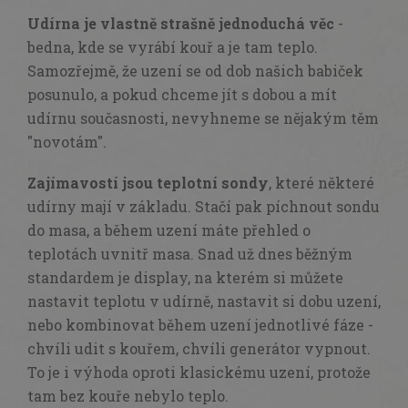
Udírna je vlastně strašně jednoduchá věc
-
bedna, kde se vyrábí kouř a je tam teplo.
Samozřejmě, že uzení se od dob našich babiček
posunulo, a pokud chceme jít s dobou a mít
udírnu současnosti, nevyhneme se nějakým těm
"novotám".
Zajímavostí jsou teplotní sondy
, které některé
udírny mají v základu. Stačí pak píchnout sondu
do masa, a během uzení máte přehled o
teplotách uvnitř masa. Snad už dnes běžným
standardem je display, na kterém si můžete
nastavit teplotu v udírně, nastavit si dobu uzení,
nebo kombinovat během uzení jednotlivé fáze -
chvíli udit s kouřem, chvíli generátor vypnout.
To je i výhoda oproti klasickému uzení, protože
tam bez kouře nebylo teplo.