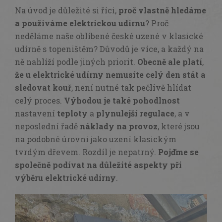
Na úvod je důležité si říci,
proč vlastně hledáme
a používáme elektrickou udírnu
? Proč
neděláme naše oblíbené české uzené v klasické
udírně s topeništěm? Důvodů je více, a každý na
ně nahlíží podle jiných priorit.
Obecně ale platí
,
že u elektrické udírny nemusíte celý den stát
a
sledovat kouř
, není nutné tak pečlivě hlídat
celý proces.
Výhodou
je také
pohodlnost
nastavení
teploty
a
plynulejší
regulace
, a v
neposlední řadě
náklady na
provoz
, které jsou
na podobné úrovni jako uzení klasickým
tvrdým dřevem. Rozdíl je nepatrný.
Pojďme se
společně podívat na důležité aspekty při
výběru elektrické udírny
.