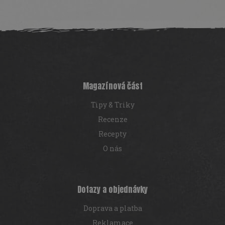
Z
á
p
a
t
í
Magazínová část
Tipy & Triky
Recenze
Recepty
O nás
Dotazy a objednávky
Doprava a platba
Reklamace