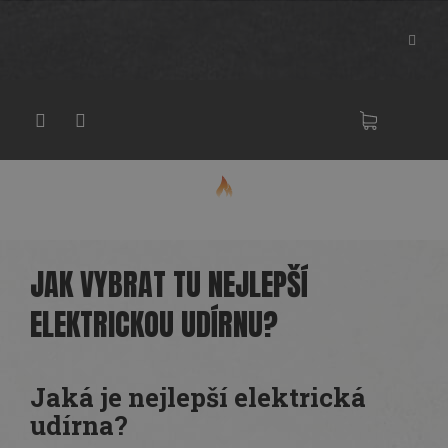
Přejít
na
obsah
NÁKU
KOŠÍK
JAK VYBRAT TU NEJLEPŠÍ
ELEKTRICKOU UDÍRNU?
Jaká je nejlepší elektrická
udírna?