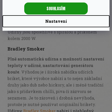
zpracováním
. Lze ji dokonce sehnat i v
SOUHLASÍM
celonerezové variantě, což my určitě oceníme.
Borniak
je vyráběn ve dvou velikostech, takže
Nastavení
záleží jen na vás, pro kolik lidí budete udit.
Udírny jsou spolehlivé s spirálou a příkonem
kolem 2000 W.
Bradley Smoker
Plně automatická udírna s možností nastavení
teploty v udírně
,
nastartování generátoru
kouře
. Výhodou je i široká nabídka udících
briket, které výrobce nabízí a to nejen základní
druhy jako dub nebo hickory, ale i méně tradiční
jako s přídavkem chilli, piva či zázvoru se
sezamem. Je to zároveň i drobná nevýhoda,
protože je nutné používat originální brikety.
Udírny
Bradley Smoker
nabízí i přehledný