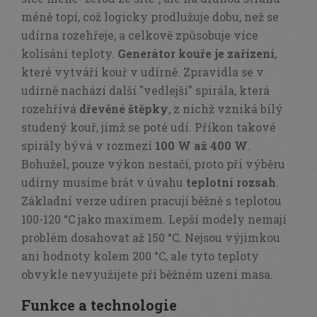
méně topí, což logicky prodlužuje dobu, než se
udírna rozehřeje, a celkově způsobuje více
kolísání teploty.
Generátor kouře je zařízení
,
které vytváří kouř v udírně. Zpravidla se v
udírně nachází další "vedlejší" spirála, která
rozehřívá
dřevěné štěpky
, z nichž vzniká bílý
studený kouř, jímž se poté udí. Příkon takové
spirály bývá v rozmezí
100 W až 400 W
.
Bohužel, pouze výkon nestačí, proto při výběru
udírny musíme brát v úvahu
teplotní rozsah
.
Základní verze udíren pracují běžně s teplotou
100-120 °C jako maximem. Lepší modely nemají
problém dosahovat až 150 °C. Nejsou výjimkou
ani hodnoty kolem 200 °C, ale tyto teploty
obvykle nevyužijete při běžném uzení masa.
Funkce a technologie