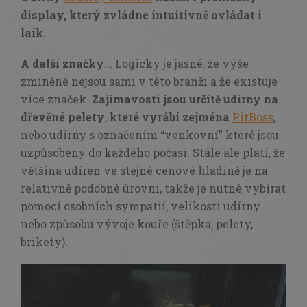
display, který zvládne intuitivně ovládat i
laik
.
A další značky
... Logicky je jasné, že výše
zmíněné nejsou sami v této branži a že existuje
více značek.
Zajímavostí
jsou určitě udírny na
dřevěné pelety
,
které vyrábí
zejména
PitBoss
,
nebo udírny s označením “venkovní” které jsou
uzpůsobeny do každého počasí. Stále ale platí, že
většina udíren ve stejné cenové hladině je na
relativně podobné úrovni, takže je nutné vybírat
pomocí osobních sympatií, velikosti udírny
nebo způsobu vývoje kouře (štěpka, pelety,
brikety).