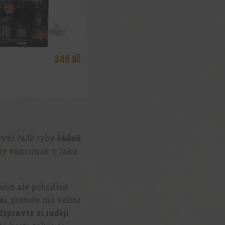
první řadě ryby
řádně
 by vám jinak v láku
odin ale pohodlně
ní
, protože má velmi
řipravte si raději