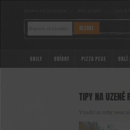
Přejít
na
Kamenná prodejna
Náš příběh
Tipy & 
obsah
HLEDAT
GRILY
UDÍRNY
PIZZA PECE
UHLÍ
TIPY NA UZENÉ 
Vyudit si ryby není si