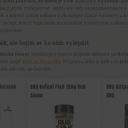
yb
platí pravidlo, že méně je více
. Klasicky
vyuzená ryba
ba jí příliš vylepšovat. Jestli ale rádi experimentujete a
ek a koření určitě nebojte a zkoušejte různé varianty a 
lý recept, který vám bude maximálně vyhovovat a okouz
hutnavače.
ák, ale bojím se ho sám vylepšit
duché řešení
. Ideální je v tomto případě sáhnout po
hot
eme např.
tuto od Borniaku
. Příprava láku je pak o to
jed
 dle návodu na balíčku.