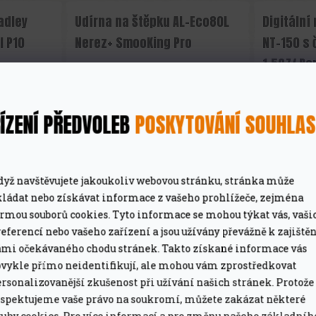
ÍZENÍ PŘEDVOLEB
POSKYTOVÁNÍ SOUHLA
ZÍSKEJTE
100 Kč
NA PRVNÍ NÁKUP
dyž navštěvujete jakoukoliv webovou stránku, stránka může
kládat nebo získávat informace z vašeho prohlížeče, zejména
 SVŮJ E-MAIL A MY VÁM NA OPLÁTKU POŠLEME
K
ormou souborů cookies. Tyto informace se mohou týkat vás, vaši
PRVNÍ OBJEDNÁVKU!
eferencí nebo vašeho zařízení a jsou užívány převážně k zajiště
ámi očekávaného chodu stránek. Takto získané informace vás
bvykle přímo neidentifikují, ale mohou vám zprostředkovat
upón lze uplatnit při objednávce nad 2 000 K
rsonalizovanější zkušenost při užívání našich stránek. Protože
espektujeme vaše právo na soukromí, můžete zakázat některé
krou cestou?