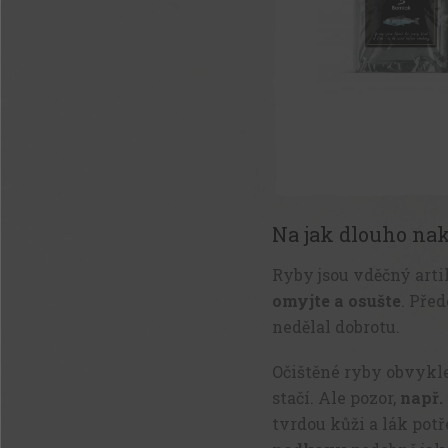
Na jak dlouho nak
Ryby jsou vděčný artik
omyjte a osušte
. Pře
nedělal dobrotu.
Očištěné ryby obvykl
stačí. Ale pozor,
např. 
tvrdou kůži a lák pot