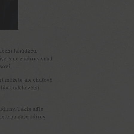
diózní lahůdkou,
říše jsme z udírny snad
sovi
.
it můžete, ale chuťově
libut udělá větší
 udírny. Takže
uďte
něte na naše udírny