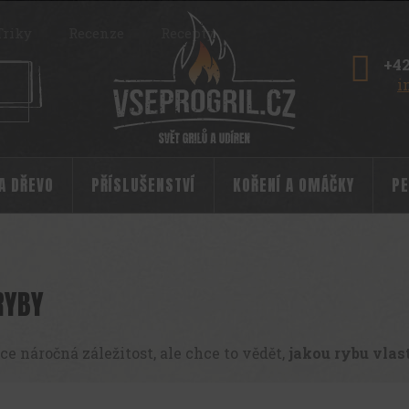
Triky
Recenze
Recepty
+42
i
 A DŘEVO
PŘÍSLUŠENSTVÍ
KOŘENÍ A OMÁČKY
PE
RYBY
ce náročná záležitost, ale chce to vědět,
jakou rybu vlas