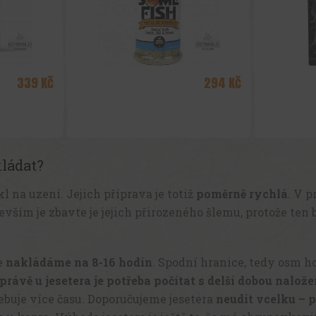
ládat?
l na uzení. Jejich příprava je totiž
poměrně rychlá
. V 
devším je zbavte je jejich přirozeného šlemu, protože ten
e
nakládáme na 8-16 hodin
. Spodní hranice, tedy osm h
právě u jesetera je potřeba počítat s delší dobou nalože
řebuje více času. Doporučujeme jesetera
neudit vcelku – p