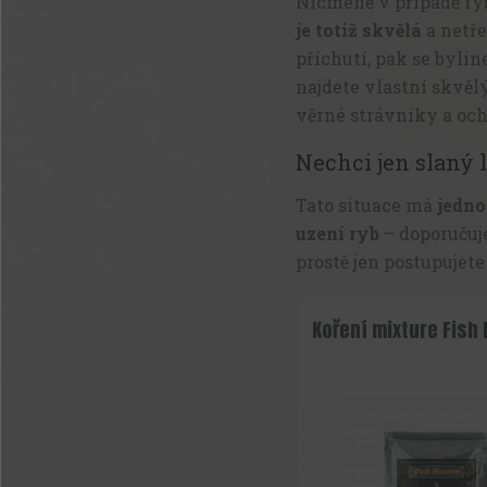
Nicméně v případě r
je totiž skvělá
a netře
příchutí, pak se bylin
najdete vlastní skvě
věrné strávníky a oc
Nechci jen slaný l
Tato situace má
jedno
uzení ryb
– doporučuj
prostě jen postupujete