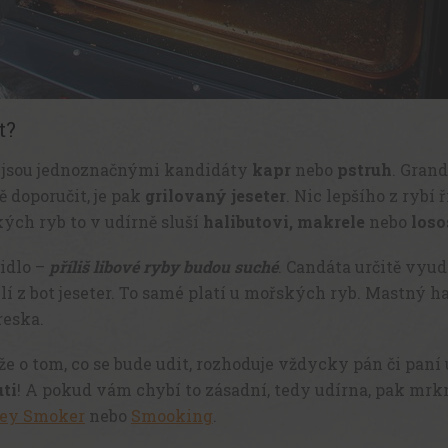
t?
 jsou jednoznačnými kandidáty
kapr
nebo
pstruh
. Gran
 doporučit, je pak
grilovaný jeseter
. Nic lepšího z rybí 
ých ryb to v udírně sluší
halibutovi,
makrele
nebo
loso
idlo –
příliš libové ryby budou suché
. Candáta určitě vyud
lí z bot jeseter. To samé platí u mořských ryb. Mastný ha
reska.
že o tom, co se bude udit, rozhoduje vždycky pán či paní
uti
! A pokud vám chybí to zásadní, tedy udírna, pak mrk
ley Smoker
nebo
Smooking
.