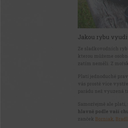
Jakou rybu vyudi
Ze sladkovodních ryb
kterou můžeme osobně
zatím neměli. Z mořsk
Platí jednoduché prav
vás prostě více vystře
parádu než vyuzená t
Samozřejmě ale platí, 
hlavně podle vaší ch
zanček
Borniak
,
Brad