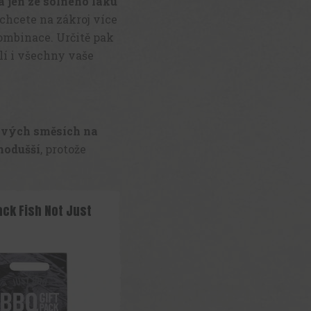
 jen ze solného láku
 chcete na zákroj více
kombinace. Určitě pak
lí i všechny vaše
ových směsích na
nodušší
, protože