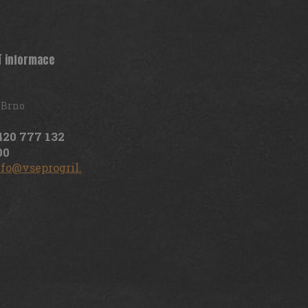
í informace
 Brno
420 777 132
00
nfo@vseprogril.cz