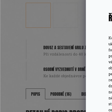
Ř
K
u
DOVOZ A SESTAVENÍ GRILU ZDARMA
f
Při vzdálenosti do 40 km od Brna. Pou
pr
v
o
OSOBNÍ VYZVEDNUTÍ V BRNĚ
pe
Ke každé objednávce poukázka na da
r
d
n
POPIS
PODOBNÉ (16)
DISKUZE
n
s
co