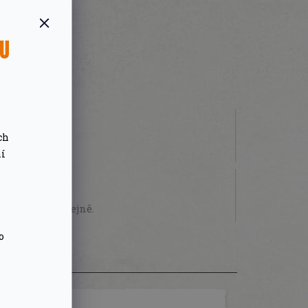
SU
ch
 000 Kč
ní
STVÍ
sobně na prodejně.
o