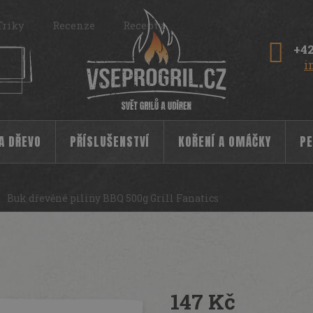
Triky
Recenze
Recepty
+42
i
 A DŘEVO
PŘÍSLUŠENSTVÍ
KOŘENÍ A OMÁČKY
PE
Buk dřevěné piliny BBQ 500g Grill Fanatics
l Fanatics
16581
147 Kč