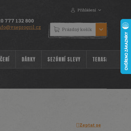
Přihlášení
0 777 132 800
nfo@vseprogril.cz
NÁKUPNÍ
Prázdný košík
KOŠÍK
ČENÍ
DÁRKY
SEZÓNNÍ SLEVY
TERASA
POC
Zeptat se