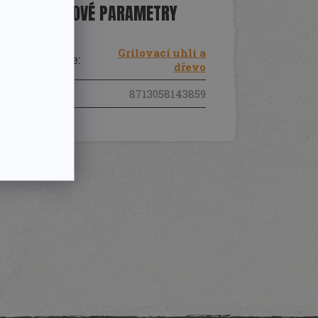
DOPLŇKOVÉ PARAMETRY
Grilovací uhlí a
Kategorie
:
dřevo
EAN
:
8713058143859