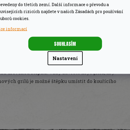
evedeny do třetích zemí. Další informace o převodu a
uvisejících rizicích najdete v našich Zásadách pro používání
rální kouřovou chuť, použijte bukovou štěpku.
uborů cookies.
íce informací
 pokrmům jemně kouřovou, lahodnou chuť
. Tato
na k
uzení úhořů, vepřové šunky, klobás a ryb
.
SOUHLASÍM
 až 30 minut a poté nechat řádně odkapat, aby se
Nastavení
 možné použít i bez předchozího namáčení.
Potraviny,
o na dřevěnou štěpku
. Vždy zavřete kryt grilu, aby
nových grilů je možné štěpku umístit do kouřícího