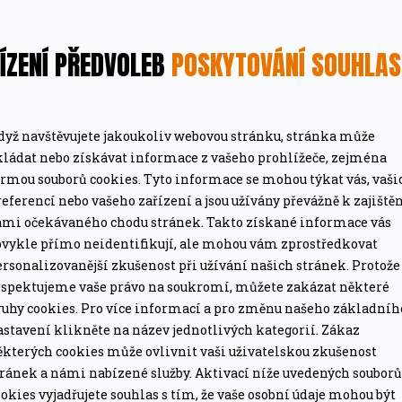
ÍZENÍ PŘEDVOLEB
POSKYTOVÁNÍ SOUHLA
dyž navštěvujete jakoukoliv webovou stránku, stránka může
kládat nebo získávat informace z vašeho prohlížeče, zejména
MÁTE DOPRAVU ZDARMA
ormou souborů cookies. Tyto informace se mohou týkat vás, vaši
ze pro grily nad 15 tis. Kč.
Při objednávce nad 2
eferencí nebo vašeho zařízení a jsou užívány převážně k zajiště
ámi očekávaného chodu stránek. Takto získané informace vás
bvykle přímo neidentifikují, ale mohou vám zprostředkovat
PROFESIONÁLNÍ PORADEN
rsonalizovanější zkušenost při užívání našich stránek. Protože
lší nákup jako dárek
Poradíme online i o
espektujeme vaše právo na soukromí, můžete zakázat některé
ruhy cookies. Pro více informací a pro změnu našeho základníh
astavení klikněte na název jednotlivých kategorií. Zákaz
ěkterých cookies může ovlivnit vaši uživatelskou zkušenost
tránek a námi nabízené služby. Aktivací níže uvedených souborů
okies vyjadřujete souhlas s tím, že vaše osobní údaje mohou být