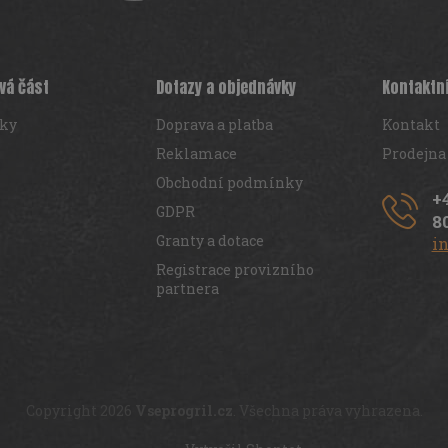
vá část
Dotazy a objednávky
Kontaktn
iky
Doprava a platba
Kontakt
Reklamace
Prodejna
Obchodní podmínky
+
GDPR
8
Granty a dotace
i
Registrace provizního
partnera
Copyright 2026
Vseprogril.cz
. Všechna práva vyhrazena.