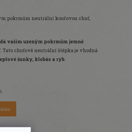
vým pokrmům neutrální kouřovou chuť,
dá vašim uzeným pokrmům jemně
ť
. Tato chuťově neutrální štěpka je vhodná
epřové šunky, klobás a ryb
.
26
ošíku