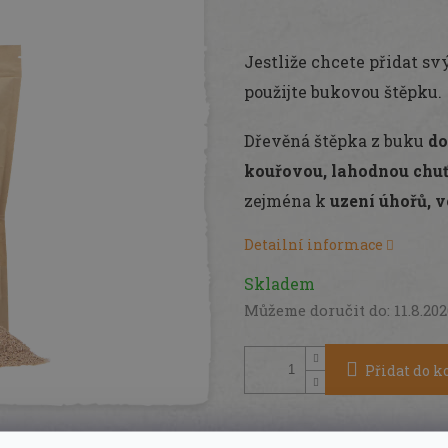
Měrná
cena:
Jestliže chcete přidat s
použijte bukovou štěpku.
Dřevěná štěpka z buku
do
kouřovou, lahodnou chu
zejména k
uzení úhořů, v
Detailní informace
Skladem
Můžeme doručit do:
11.8.20
Přidat do k