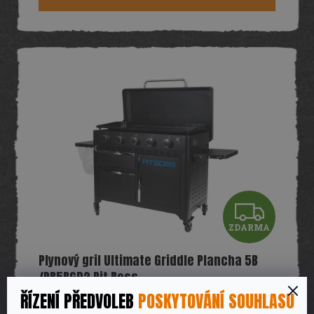
A
Z
ZDARMA
D
Plynový gril Ultimate Griddle Plancha 5B
A
/PB5BGD2 Pit Boss
R
ŘÍZENÍ PŘEDVOLEB
POSKYTOVÁNÍ SOUHLASU
34 990 Kč
Skladem