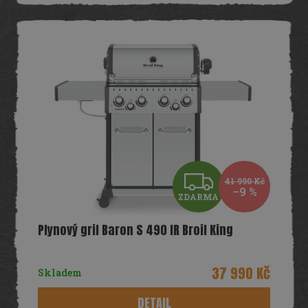
Z
41 990 Kč
–9 %
ZDARMA
D
Plynový gril Baron S 490 IR Broil King
A
R
37 990 Kč
Skladem
M
DETAIL