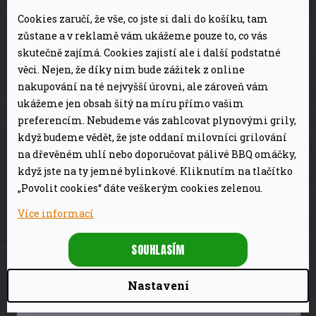
M
DETAIL
Cookies zaručí, že vše, co jste si dali do košíku, tam
zůstane a v reklamě vám ukážeme pouze to, co vás
A
skutečně zajímá. Cookies zajistí ale i další podstatné
věci. Nejen, že díky nim bude zážitek z online
nakupování na té nejvyšší úrovni, ale zároveň vám
Novinka
ukážeme jen obsah šitý na míru přímo vašim
preferencím. Nebudeme vás zahlcovat plynovými grily,
když budeme vědět, že jste oddaní milovníci grilování
na dřevěném uhlí nebo doporučovat pálivé BBQ omáčky,
když jste na ty jemné bylinkové. Kliknutím na tlačítko
„Povolit cookies“ dáte veškerým cookies zelenou.
Více informací
Z
34 990 Kč
SOUHLASÍM
–8 %
ZDARMA
D
Nastavení
Plynový gril Baron 490 Shadow Broil King
A