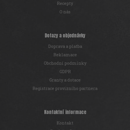
v
Recepty
ý
p
O nás
i
s
u
Dotazy a objednávky
Doprava a platba
Reklamace
Obchodní podmínky
GDPR
Granty a dotace
Registrace provizního partnera
Kontaktní informace
Kontakt