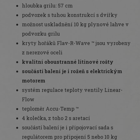
hloubka grilu: 57 cm
podvozek s tuhou konstrukcí s dvířky
možnost uskladnění 10 kg plynové lahve v
podvozku grilu
kryty hořáků Flav-R-Wave ™ jsou vyrobeny
z nerezové oceli
kvalitní oboustranné litinové rošty
součástí balení je i rožeň s elektrickým
motorem
systém regulace teploty ventily Linear-
Flow
teploměr Accu-Temp ™
4 kolečka, z toho 2 s aretací
součástí balení je i připojovací sada s
regulátorem pro připojení 5 nebo 10 kg