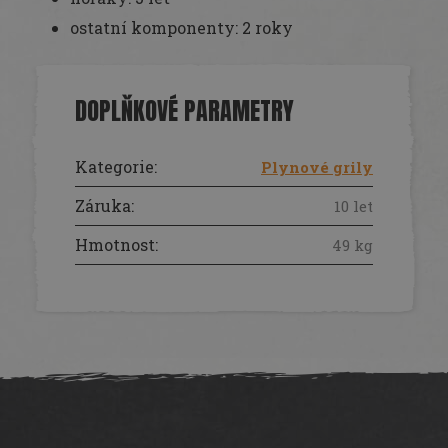
ostatní komponenty: 2 roky
DOPLŇKOVÉ PARAMETRY
Kategorie
:
Plynové grily
Záruka
:
10 let
Hmotnost
:
49 kg
Z
á
p
a