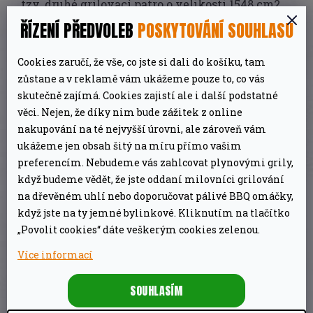
tzv. druhé grilovací patro o velikosti 1548 cm2
(ohřívací mřížka z posmaltovaného drátu),
ŘÍZENÍ PŘEDVOLEB
POSKYTOVÁNÍ SOUHLASU
nerezové kryty hořáků Flav-R-Wave a boční
Cookies zaručí, že vše, co jste si dali do košíku, tam
vařič.
zůstane a v reklamě vám ukážeme pouze to, co vás
skutečně zajímá. Cookies zajistí ale i další podstatné
Skvělým doplňkem je i zadní hořák pro rožnění
věci. Nejen, že díky nim bude zážitek z online
a rožeň s eletrickým motorem. Gril
Broil King
nakupování na té nejvyšší úrovni, ale zároveň vám
Royal Shadow 390
je usazen do ze dvou stran
ukážeme jen obsah šitý na míru přímo vašim
preferencím. Nebudeme vás zahlcovat plynovými grily,
krytého podvozku s dvířky pro pohodlné
když budeme vědět, že jste oddaní milovníci grilování
uložení 10 kg plynové lahve.
na dřevěném uhlí nebo doporučovat pálivé BBQ omáčky,
Parametry produktu Broil King - Royal 390
když jste na ty jemné bylinkové. Kliknutím na tlačítko
Shadow
„Povolit cookies“ dáte veškerým cookies zelenou.
Více informací
3 hořáky Dual Tube z nerezové oceli
výkon: 8,8 kW
SOUHLASÍM
výkon bočního vařiče: 2,7 kW