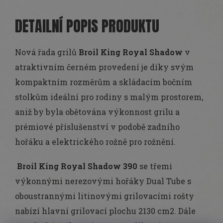
DETAILNÍ POPIS PRODUKTU
Nová řada grilů
Broil King Royal Shadow
v
atraktivním černém provedení je díky svým
kompaktním rozměrům a skládacím bočním
stolkům ideální pro rodiny s malým prostorem,
aniž by byla obětována výkonnost grilu a
prémiové příslušenství v podobě zadního
hořáku a elektrického rožně pro rožnění.
Broil King Royal Shadow 390
se třemi
výkonnými nerezovými hořáky Dual Tube s
oboustrannými litinovými grilovacími rošty
nabízí hlavní grilovací plochu 2130 cm2. Dále