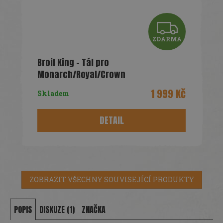
Z
ZDARMA
D
Broil King - Tál pro
A
Monarch/Royal/Crown
R
1 999 Kč
Skladem
M
DETAIL
A
ZOBRAZIT VŠECHNY SOUVISEJÍCÍ PRODUKTY
POPIS
DISKUZE (1)
ZNAČKA