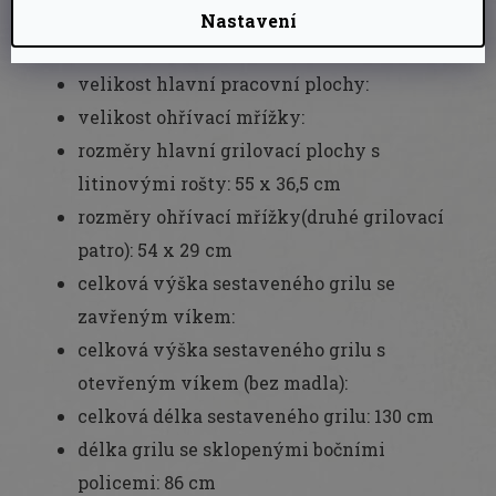
výkon zadního hořáku: 3,5 kW
Nastavení
zadní hořák je určen pro rožnění
velikost hlavní pracovní plochy:
velikost ohřívací mřížky:
rozměry hlavní grilovací plochy s
litinovými rošty: 55 x 36,5 cm
rozměry ohřívací mřížky(druhé grilovací
patro): 54 x 29 cm
celková výška sestaveného grilu se
zavřeným víkem:
celková výška sestaveného grilu s
otevřeným víkem (bez madla):
celková délka sestaveného grilu: 130 cm
délka grilu se sklopenými bočními
policemi: 86 cm