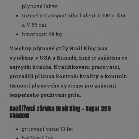
plynové lahve
rozměry transportního balení: D 100 x Š 60
x V 56 cm
hmotnost: 49 kg
Všechny plynové grily Broil King jsou
vyráběny v USA a Kanadě, čímž je zajištěna co
nejvyšší kvalita. Kvalifikovaní pracovníci,
provádějí přísnou kontrolu kvality a kontrolu
těsnosti plynového systému pro zajištění
bezpečného používání grilu.
Rozšířená záruka Broil King - Royal 390
Shadow
grilovací vana: 10 let
hořáky: 5 let