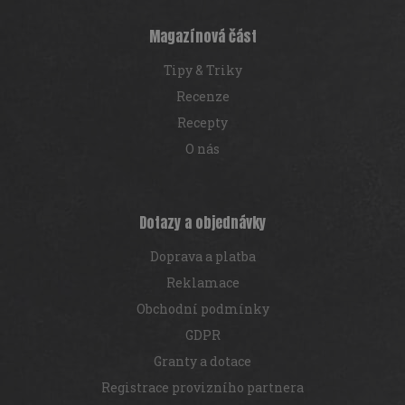
t
í
Magazínová část
Tipy & Triky
Recenze
Recepty
O nás
Dotazy a objednávky
Doprava a platba
Reklamace
Obchodní podmínky
GDPR
Granty a dotace
Registrace provizního partnera