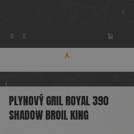
Přejít
na
obsah
NÁKU
KOŠÍK
PLYNOVÉ
PLYNOVÝ GRIL ROYAL 390
SHADOW BROIL KING