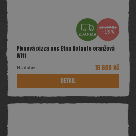
Z
21 990 Kč
–15 %
ZDARMA
D
Plynová pizza pec Etna Rotante oranžová
A
Witt
R
18 690 Kč
Na dotaz
M
DETAIL
A