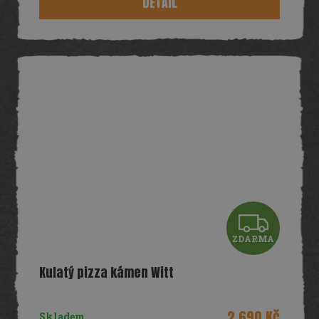
DETAIL
A
Z
ZDARMA
D
Kulatý pizza kámen Witt
A
R
2 690 Kč
Skladem