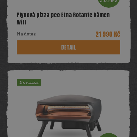
ů
ZDARMA
D
Plynová pizza pec Etna Rotante kámen
A
Witt
R
21 990 Kč
Na dotaz
M
DETAIL
A
Novinka