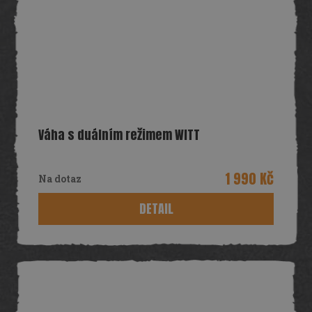
Váha s duálním režimem WITT
1 990 Kč
Na dotaz
DETAIL