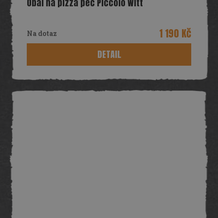
Obal na pizza pec Piccolo Witt
1 190 Kč
Na dotaz
DETAIL