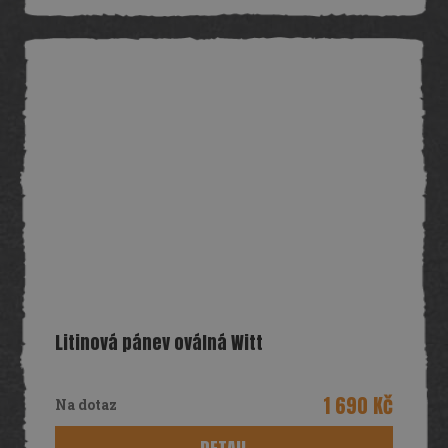
Litinová pánev oválná Witt
1 690 Kč
Na dotaz