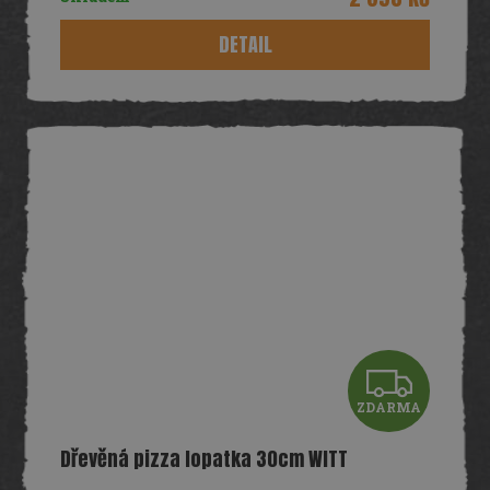
M
DETAIL
A
Z
ZDARMA
D
Dřevěná pizza lopatka 30cm WITT
A