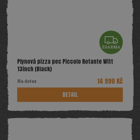
Z
ZDARMA
D
Plynová pizza pec Piccolo Rotante Witt
A
13inch (Black)
R
14 990 Kč
Na dotaz
M
DETAIL
A