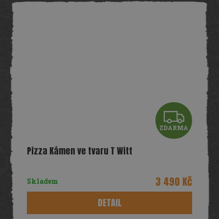
Z
ZDARMA
D
Pizza Kámen ve tvaru T Witt
A
R
3 490 Kč
Skladem
M
DETAIL