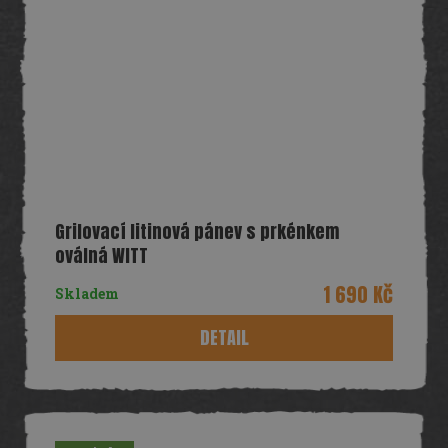
Grilovací litinová pánev s prkénkem
oválná WITT
1 690 Kč
Skladem
DETAIL