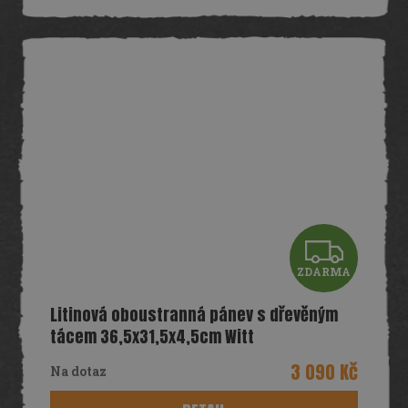
A
Z
ZDARMA
D
Litinová oboustranná pánev s dřevěným
A
tácem 36,5x31,5x4,5cm Witt
R
3 090 Kč
Na dotaz
M