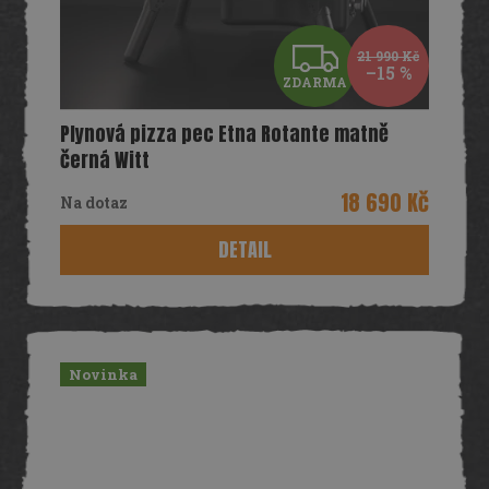
Z
21 990 Kč
–15 %
ZDARMA
D
Plynová pizza pec Etna Rotante matně
A
černá Witt
R
18 690 Kč
Na dotaz
M
DETAIL
A
Novinka