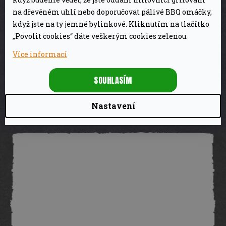
na dřevěném uhlí nebo doporučovat pálivé BBQ omáčky,
když jste na ty jemné bylinkové. Kliknutím na tlačítko
„Povolit cookies“ dáte veškerým cookies zelenou.
Obracečka na pizzu Witt
Více informací
1 990 Kč
Na dotaz
SOUHLASÍM
DETAIL
Nastavení