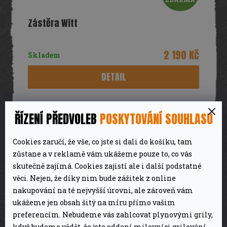
D
Zástěra Witt
A
R
2 190 Kč
Skladem
M
DETAIL
A
ŘÍZENÍ PŘEDVOLEB
POSKYTOVÁNÍ SOUHLASU
Cookies zaručí, že vše, co jste si dali do košíku, tam
zůstane a v reklamě vám ukážeme pouze to, co vás
skutečně zajímá. Cookies zajistí ale i další podstatné
věci. Nejen, že díky nim bude zážitek z online
nakupování na té nejvyšší úrovni, ale zároveň vám
ukážeme jen obsah šitý na míru přímo vašim
preferencím. Nebudeme vás zahlcovat plynovými grily,
když budeme vědět, že jste oddaní milovníci grilování