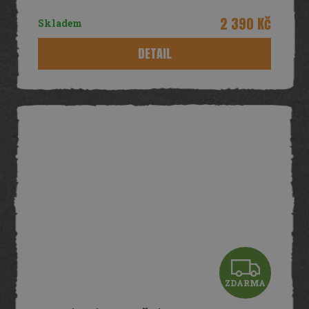
R
2 390 Kč
Skladem
M
DETAIL
A
Z
ZDARMA
D