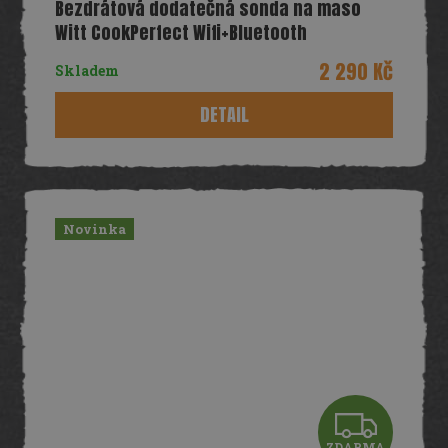
Bezdrátová dodatečná sonda na maso
A
Witt CookPerfect Wifi+Bluetooth
R
2 290 Kč
Skladem
M
DETAIL
A
Novinka
Z
ZDARMA