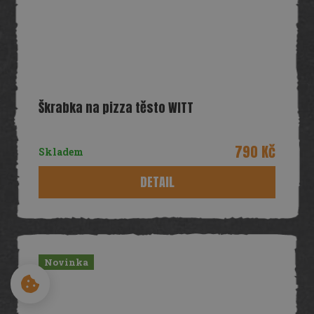
Škrabka na pizza těsto WITT
ZÍSKEJTE
100 Kč
NA PRVNÍ NÁKUP
790 Kč
Skladem
DETAIL
ZÍSKAT SLEVU 100 Kč
*voucher obdržíte, pokud nejste naším zákazníkem, nebo jste se již v
minulosti nepřihlásil(a) k odběru newsletteru. Přihlášením
souhlasíte se zasíláním obchodních sdělení a se zpracováním
osobních údajů.Lze uplatnit pro objednávku nad 2000 Kč.
Novinka
Cookies