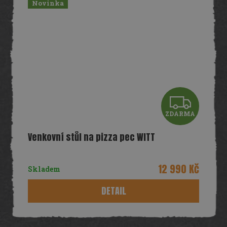
Novinka
Z
ZDARMA
D
Venkovní stůl na pizza pec WITT
A
R
12 990 Kč
Skladem
M
DETAIL
A