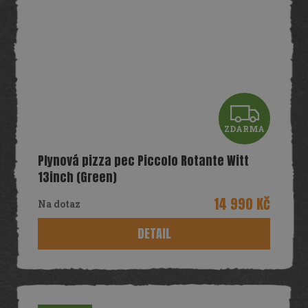
Z
ZDARMA
D
Plynová pizza pec Piccolo Rotante Witt
A
13inch (Green)
R
14 990 Kč
Na dotaz
M
DETAIL
A