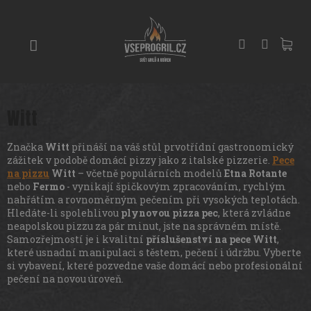
Přejít
GRILY
na
obsah
UDÍRNY
PIZZA
PECE
Witt
UHLÍ
A
DŘEVO
Značka
Witt
přináší na váš stůl prvotřídní gastronomický
zážitek v podobě domácí pizzy jako z italské pizzerie.
Pece
na pizzu
Witt
– včetně populárních modelů
Etna Rotante
PŘÍSLUŠENSTVÍ
nebo
Fermo
- vynikají špičkovým zpracováním, rychlým
nahřátím a rovnoměrným pečením při vysokých teplotách.
Hledáte-li spolehlivou
plynovou pizza pec
, která zvládne
KOŘENÍ
neapolskou pizzu za pár minut, jste na správném místě.
A
Samozřejmostí je i kvalitní
příslušenství na pece Witt
,
OMÁČKY
které usnadní manipulaci s těstem, pečení i údržbu. Vyberte
si vybavení, které pozvedne vaše domácí nebo profesionální
pečení na novou úroveň.
PEČENÍ