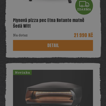
Z
ZDARMA
D
Plynová pizza pec Etna Rotante matně
A
šedá Witt
R
21 990 Kč
Na dotaz
M
DETAIL
A
Novinka