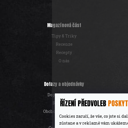
p
a
t
í
Magazínová část
Tipy & Triky
Recenze
Recepty
O nás
Dotazy a objednávky
Doprava a platba
ŘÍZENÍ PŘEDVOLEB
POSKYT
Reklamace
Obchodní podmínky
Cookies zaručí, že vše, co jste si d
GDPR
zůstane a v reklamě vám ukážeme 
Granty a dotace