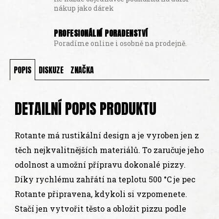
nákup jako dárek
PROFESIONÁLNÍ PORADENSTVÍ
Poradíme online i osobně na prodejně.
POPIS
DISKUZE
ZNAČKA
DETAILNÍ POPIS PRODUKTU
Rotante má rustikální design a je vyroben jen z
těch nejkvalitnějších materiálů. To zaručuje jeho
odolnost a umožní přípravu dokonalé pizzy.
Díky rychlému zahřátí na teplotu 500 °C je pec
Rotante připravena, kdykoli si vzpomenete.
Stačí jen vytvořit těsto a obložit pizzu podle