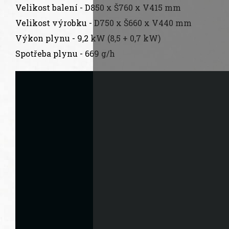
Velikost balení - D850 x Š760 x V415 mm
Velikost výrobku - D750 x Š660 x V440 mm
Výkon plynu - 9,2 kW (8,5 + 0,7 kW)
Spotřeba plynu - 669 g/h