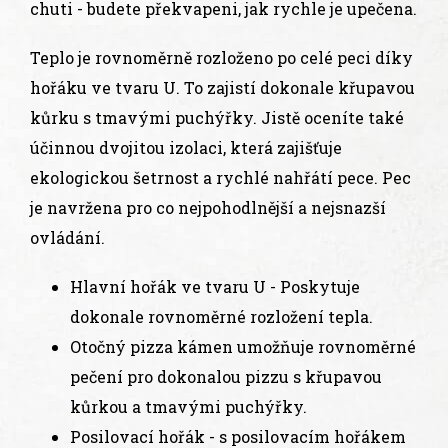
chuti - budete překvapeni, jak rychle je upečena.
Teplo je rovnoměrně rozloženo po celé peci díky
hořáku ve tvaru U. To zajistí dokonale křupavou
kůrku s tmavými puchýřky. Jistě oceníte také
účinnou dvojitou izolaci, která zajišťuje
ekologickou šetrnost a rychlé nahřátí pece. Pec
je navržena pro co nejpohodlnější a nejsnazší
ovládání.
Hlavní hořák ve tvaru U - Poskytuje
dokonale rovnoměrné rozložení tepla.
Otočný pizza kámen umožňuje rovnoměrné
pečení pro dokonalou pizzu s křupavou
kůrkou a tmavými puchýřky.
Posilovací hořák - s posilovacím hořákem