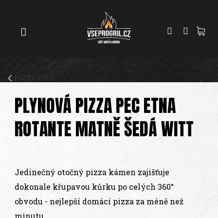
Přejít
GRILY
na
obsah
UDÍRNY
PIZZA
PECE
PIZZA PECE
UHLÍ
A
PLYNOVÁ PIZZA PEC ETNA
DŘEVO
ROTANTE MATNĚ ŠEDÁ WITT
PŘÍSLUŠENSTVÍ
KOŘENÍ
A
OMÁČKY
Jedinečný otočný pizza kámen zajišťuje
dokonale křupavou kůrku po celých 360°
PEČENÍ
obvodu - nejlepší domácí pizza za méně než
minutu.