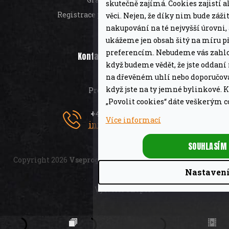
skutečně zajímá. Cookies zajistí a
Registrace provizního partnera
věci. Nejen, že díky nim bude záži
nakupování na té nejvyšší úrovni,
ukážeme jen obsah šitý na míru 
preferencím. Nebudeme vás zahlc
Kontaktní informace
když budeme vědět, že jste oddaní
Kontakt
na dřevěném uhlí nebo doporučov
když jste na ty jemné bylinkové. 
Prodejna Brno
„Povolit cookies“ dáte veškerým c
+420 777 132 800
Více informací
info@vseprogril.cz
SOUHLASÍM
Copyright 2026
Vseprogril.cz
. Všechna práva vyhrazena.
Nastaven
Vytvořil Shoptet