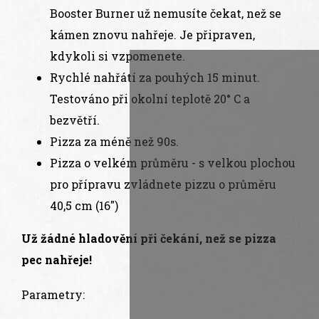
Booster Burner už nemusíte čekat, než se
kámen znovu nahřeje. Je připraven,
kdykoli si vzpomenete.
Rychlé nahřátí za pouhých 15 minut.
Testováno při okolní teplotě 20° C a
bezvětří.
Pizza za méně než 90s.
Pizza o velkém průměru - s velkou plochou
pro přípravu zvládnete pizzu o průměru
40,5 cm (16")
Už žádné hladovění při čekání, než se pizza
pec nahřeje!
Parametry: