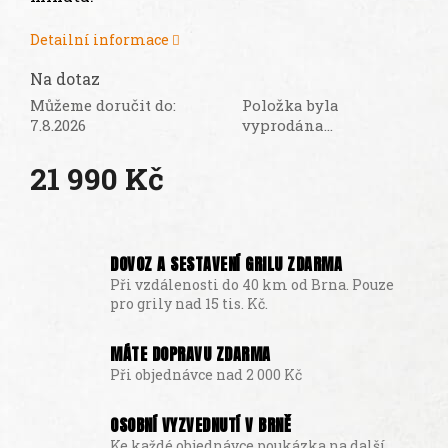
DÁRKY
Detailní informace
SEZÓNNÍ
SLEVY
Na dotaz
TERASA
Můžeme doručit do:
Položka byla
7.8.2026
vyprodána…
POCHUTINY
21 990 Kč
Měrná
Všechny
produkty
cena:
DOVOZ A SESTAVENÍ GRILU ZDARMA
Přihlášení
Při vzdálenosti do 40 km od Brna. Pouze
pro grily nad 15 tis. Kč.
MÁTE DOPRAVU ZDARMA
Při objednávce nad 2 000 Kč
OSOBNÍ VYZVEDNUTÍ V BRNĚ
Ke každé objednávce poukázka na další