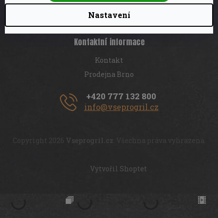
Registrace provizního partnera
Nastavení
Kontaktní informace
Kontakt
Prodejna Brno
+420 777 132 800
info@vseprogril.cz
Copyright 2026
Vseprogril.cz
. Všechna práva vyhrazena.
Vytvořil Shoptet