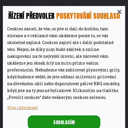
a
t
ŘÍZENÍ PŘEDVOLEB
POSKYTOVÁNÍ SOUHLASU
í
Magazínová část
Cookies zaručí, že vše, co jste si dali do košíku, tam
Tipy & Triky
zůstane a v reklamě vám ukážeme pouze to, co vás
Recenze
skutečně zajímá. Cookies zajistí ale i další podstatné
Recepty
věci. Nejen, že díky nim bude zážitek z online
O nás
nakupování na té nejvyšší úrovni, ale zároveň vám
ukážeme jen obsah šitý na míru přímo vašim
preferencím. Nebudeme vás zahlcovat plynovými grily,
Dotazy a objednávky
když budeme vědět, že jste oddaní milovníci grilování
na dřevěném uhlí nebo doporučovat pálivé BBQ omáčky,
Doprava a platba
když jste na ty jemné bylinkové. Kliknutím na tlačítko
Reklamace
„Povolit cookies“ dáte veškerým cookies zelenou.
Obchodní podmínky
Více informací
GDPR
Granty a dotace
SOUHLASÍM