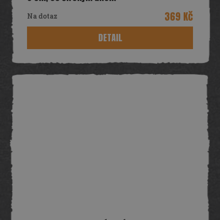
369 Kč
Na dotaz
DETAIL