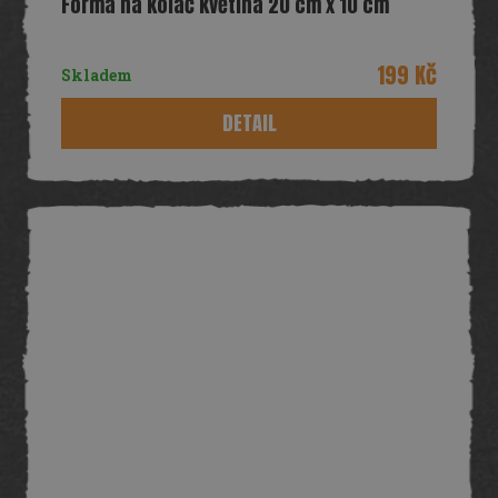
Forma na koláč květina 20 cm x 10 cm
199 Kč
Skladem
DETAIL