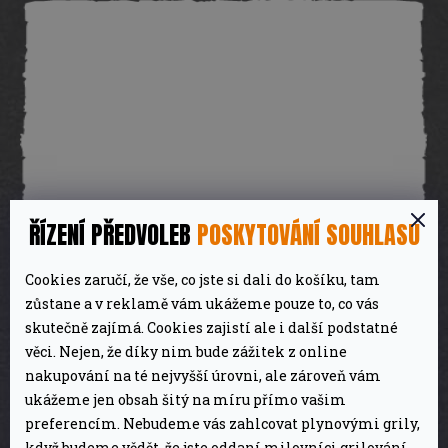
ŘÍZENÍ PŘEDVOLEB
POSKYTOVÁNÍ SOUHLASU
Cookies zaručí, že vše, co jste si dali do košíku, tam
Forma na muffiny silikon srdíčka, 8 ks
zůstane a v reklamě vám ukážeme pouze to, co vás
skutečně zajímá. Cookies zajistí ale i další podstatné
věci. Nejen, že díky nim bude zážitek z online
269 Kč
Skladem
nakupování na té nejvyšší úrovni, ale zároveň vám
ukážeme jen obsah šitý na míru přímo vašim
DETAIL
preferencím. Nebudeme vás zahlcovat plynovými grily,
když budeme vědět, že jste oddaní milovníci grilování