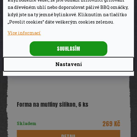
na dřevěném uhlí nebo doporučovat pálivé BBQ omáčky,
když jste na ty jemné bylinkové. Kliknutím na tlačítko
„Povolit cookies“ dáte veškerým cookies zelenou.
Více informací
SOUHLASÍM
Nastavení
Forma na muffiny silikon, 6 ks
269 Kč
Skladem
DETAIL