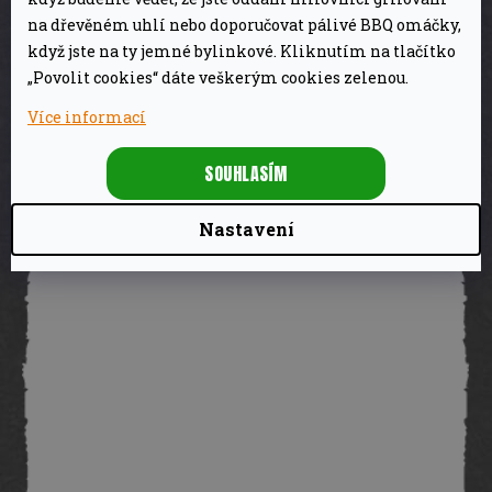
BBQ grilovací omáčka Power BBQ sauce
na dřevěném uhlí nebo doporučovat pálivé BBQ omáčky,
300ml Eddy´s
když jste na ty jemné bylinkové. Kliknutím na tlačítko
„Povolit cookies“ dáte veškerým cookies zelenou.
119 Kč
Skladem
Více informací
DETAIL
SOUHLASÍM
Nastavení