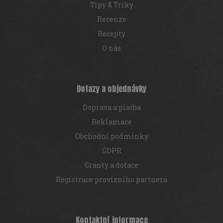
v
Tipy & Triky
k
y
Recenze
v
Recepty
ý
p
O nás
i
s
u
Dotazy a objednávky
Doprava a platba
Reklamace
Obchodní podmínky
GDPR
Granty a dotace
Registrace provizního partnera
Kontaktní informace