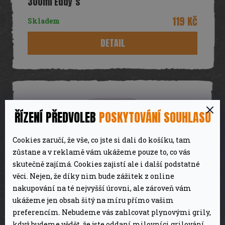
300ml Eddy´s
119 Kč
Skladem
DETAIL
ŘÍZENÍ PŘEDVOLEB
POSKYTOVÁNÍ SOUHLASU
Cookies zaručí, že vše, co jste si dali do košíku, tam
zůstane a v reklamě vám ukážeme pouze to, co vás
skutečně zajímá. Cookies zajistí ale i další podstatné
věci. Nejen, že díky nim bude zážitek z online
nakupování na té nejvyšší úrovni, ale zároveň vám
ukážeme jen obsah šitý na míru přímo vašim
preferencím. Nebudeme vás zahlcovat plynovými grily,
když budeme vědět, že jste oddaní milovníci grilování