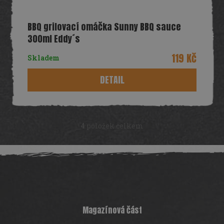
BBQ grilovací omáčka Sunny BBQ sauce
300ml Eddy´s
119 Kč
Skladem
DETAIL
4
položek celkem
O
v
Z
l
á
á
d
p
a
a
c
t
í
í
p
Magazínová část
r