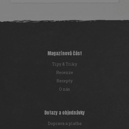
Z
á
p
a
t
í
Magazínová část
Tipy & Triky
Recenze
Recepty
O nás
Dotazy a objednávky
Doprava a platba