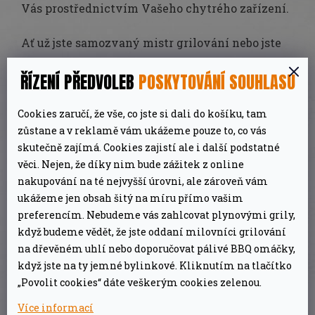
Vás prostřednictvím Vašeho chytrého zařízení.
Ať už jste samozvaný mistr grilování nebo jste
teprve začátečník, Weber iGrill termosondy
ŘÍZENÍ PŘEDVOLEB
POSKYTOVÁNÍ SOUHLASU
grilování velmi usnadňují a dělají jej chytřejším.
Stáhněte si aplikaci iGrill a připojte se a otevře
Cookies zaručí, že vše, co jste si dali do košíku, tam
se Vám zcela nový svět nekonečných
zůstane a v reklamě vám ukážeme pouze to, co vás
skutečně zajímá. Cookies zajistí ale i další podstatné
grilovacích možností.
Od přednastavených
věci. Nejen, že díky nim bude zážitek z online
teplotních průvodců, přes připravené recepty,
nakupování na té nejvyšší úrovni, ale zároveň vám
až po mnoho jiných chytrých funkcí
.
ukážeme jen obsah šitý na míru přímo vašim
preferencím. Nebudeme vás zahlcovat plynovými grily,
Weber iGrill 3
je kompaktní grilovací
když budeme vědět, že jste oddaní milovníci grilování
termosonda využívající technologii bluetooth
na dřevěném uhlí nebo doporučovat pálivé BBQ omáčky,
když jste na ty jemné bylinkové. Kliknutím na tlačítko
ke komunikaci s iGrill aplikací a chytrým
„Povolit cookies“ dáte veškerým cookies zelenou.
telefonem.
Více informací