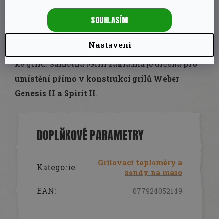
Původní dvě měřící jehly, které jsou součástí
SOUHLASÍM
balení, lze rozšířit až na 4 měřící jehly. Signál
má dosah až 45 metrů. Komponenty
Nastavení
jsou
magnetické
, aby se daly snadno připevnit
ke grilu. Samotná iGrill základna je určena
pro
umístění přímo v konstrukci grilů Weber
Genesis II a Spirit II
.
DOPLŇKOVÉ PARAMETRY
Grilovací teploměry a
Kategorie
:
sondy na maso
EAN
:
077924052149