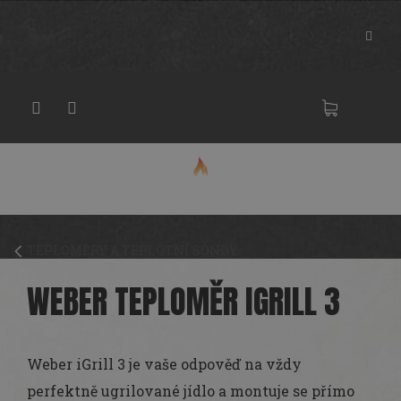
Přejít
na
obsah
NÁKU
KOŠÍK
TEPLOMĚRY A TEPLOTNÍ SONDY
WEBER TEPLOMĚR IGRILL 3
Weber iGrill 3 je vaše odpověď na vždy
perfektně ugrilované jídlo a montuje se přímo