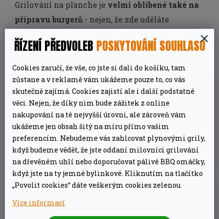
Grilování na planche je
velmi oblíbené také na
přípravu burgerů
- nejen, že zde uděláte
dokonalé hovězí mleté maso, ale můžete zde
ŘÍZENÍ PŘEDVOLEB
POSKYTOVÁNÍ SOUHLASU
pěkně na másle lehce připéct máslovou briošku.
Nebo můžete na Vaše maso položit plátek čedaru
Cookies zaručí, že vše, co jste si dali do košíku, tam
a pomocí samostatné Weber poklice na planchu
zůstane a v reklamě vám ukážeme pouze to, co vás
skutečně zajímá. Cookies zajistí ale i další podstatné
dosáhnout jeho dokonalého roztečení :) Plancha
věci. Nejen, že díky nim bude zážitek z online
je také super na poslední dobou velmi oblíbené
nakupování na té nejvyšší úrovni, ale zároveň vám
smash burgery. Na ty Vám zase pomůže k tomu
ukážeme jen obsah šitý na míru přímo vašim
určený lis na planchu.
preferencím. Nebudeme vás zahlcovat plynovými grily,
když budeme vědět, že jste oddaní milovníci grilování
Univerzální plancha snadno změní celý
na dřevěném uhlí nebo doporučovat pálivé BBQ omáčky,
když jste na ty jemné bylinkové. Kliknutím na tlačítko
grilovací povrch.
„Povolit cookies“ dáte veškerým cookies zelenou.
• Kompatibilní systém odvádění tuku zabraňuje
Více informací
rozlití a zachycuje tuk.