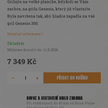
Grilujte na velké planche, kdykoli se Vám
zachce, na grilu Genesis, který již vlastníte.
Byla navržena tak, aby hladce zapadla na váš
gril Genesis 300.
Detailní informace
Skladem
Můžeme doručit do:
11.8.2026
7 349 Kč
Měrná
cena:
PŘIDAT DO KOŠÍKU
DOVOZ A SESTAVENÍ GRILU ZDARMA
Při vzdálenosti do 40 km od Brna. Pouze
pro grily nad 15 tis. Kč.