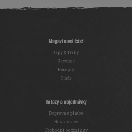
Z
á
p
a
t
í
Magazínová část
Tipy & Triky
Recenze
Recepty
O nás
Dotazy a objednávky
Doprava a platba
Reklamace
Obchodní podmínky