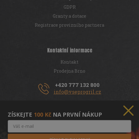
GDPR
Granty a dotace
Registrace provizního partnera
Kontaktní informace
Kontakt
Prodejna Brno
+420 777 132 800
info@vseprogril.cz
Copyright 2026
Vseprogril.cz
. Všechna práva vyhrazena.
ZÍSKEJTE
100 Kč
NA PRVNÍ NÁKUP
Vytvořil Shoptet