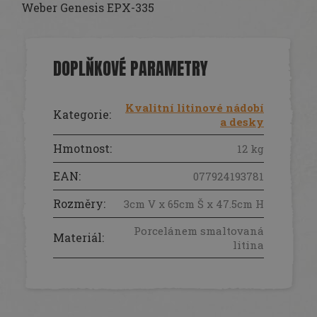
Weber Genesis EPX-335
DOPLŇKOVÉ PARAMETRY
Kvalitní litinové nádobí
Kategorie
:
a desky
Hmotnost
:
12 kg
EAN
:
077924193781
Rozměry
:
3cm V x 65cm Š x 47.5cm H
Porcelánem smaltovaná
Materiál
:
litina