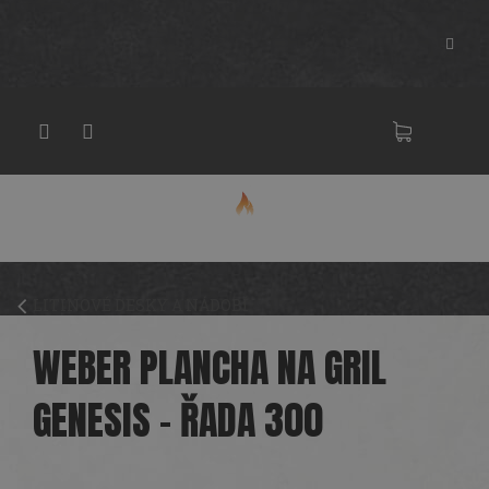
Přejít
na
obsah
NÁKU
KOŠÍK
LITINOVÉ DESKY A NÁDOBÍ
WEBER PLANCHA NA GRIL
GENESIS – ŘADA 300