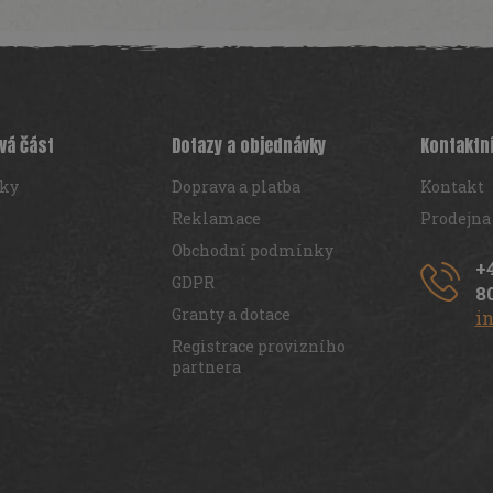
vá část
Dotazy a objednávky
Kontaktn
iky
Doprava a platba
Kontakt
Reklamace
Prodejna
Obchodní podmínky
+
GDPR
8
Granty a dotace
i
Registrace provizního
partnera