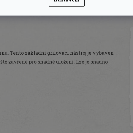
nu. Tento základní grilovací nástroj je vybaven
ě zavřené pro snadné uložení. Lze je snadno