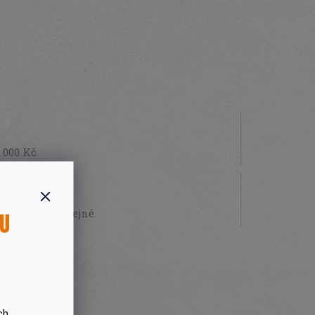
 000 Kč
STVÍ
sobně na prodejně.
SU
ch