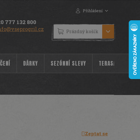
Přihlášení
0 777 132 800
nfo@vseprogril.cz
NÁKUPNÍ
Prázdný košík
KOŠÍK
ČENÍ
DÁRKY
SEZÓNNÍ SLEVY
TERASA
POC
Zeptat se