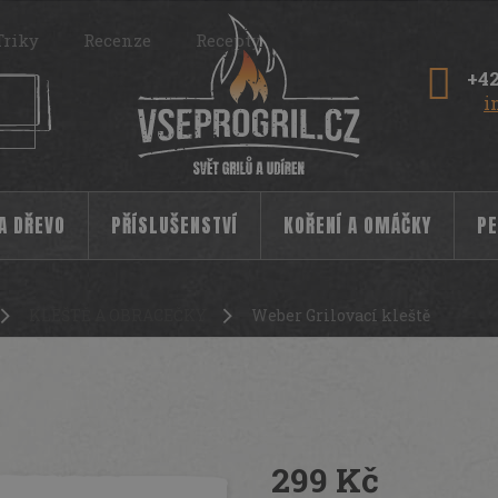
Triky
Recenze
Recepty
+42
i
 A DŘEVO
PŘÍSLUŠENSTVÍ
KOŘENÍ A OMÁČKY
PE
KLEŠTĚ A OBRACEČKY
Weber Grilovací kleště
299 Kč