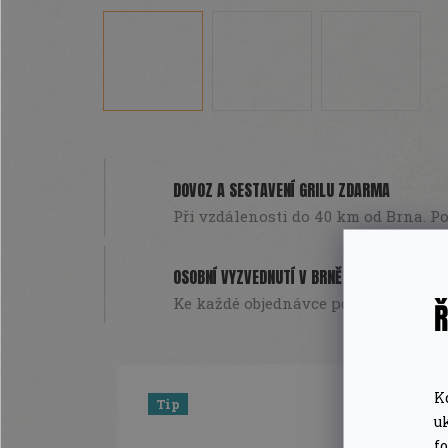
DOVOZ A SESTAVENÍ GRILU ZDARMA
Při vzdálenosti do 40 km od Brna. Pou
OSOBNÍ VYZVEDNUTÍ V BRNĚ
Ke každé objednávce poukázka na da
Ř
K
Tip
u
f