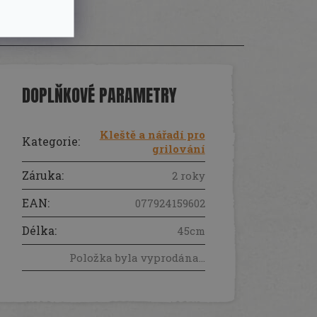
DOPLŇKOVÉ PARAMETRY
Kleště a nářadí pro
Kategorie
:
grilování
Záruka
:
2 roky
EAN
:
077924159602
Délka
:
45cm
Položka byla vyprodána…