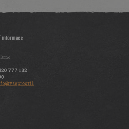
í informace
 Brno
420 777 132
00
nfo@vseprogril.cz