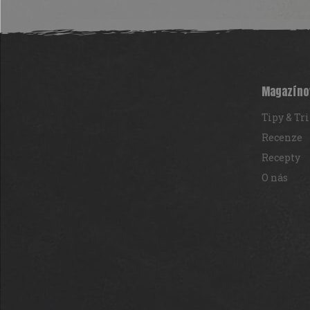
Z
á
p
a
t
Magazíno
í
Tipy & Tr
Recenze
Recepty
O nás