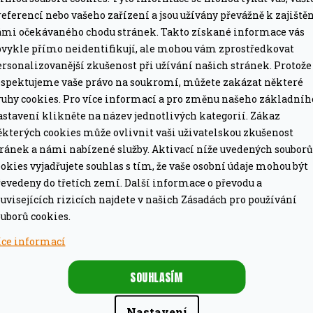
eferencí nebo vašeho zařízení a jsou užívány převážně k zajiště
ámi očekávaného chodu stránek. Takto získané informace vás
Z
bvykle přímo neidentifikují, ale mohou vám zprostředkovat
D
ZDARMA
rsonalizovanější zkušenost při užívání našich stránek. Protože
A
il na dřevěné uhlí
espektujeme vaše právo na soukromí, můžete zakázat některé
R
eber Original Kettle 57
ruhy cookies. Pro více informací a pro změnu našeho základníh
M
m
astavení klikněte na název jednotlivých kategorií. Zákaz
4 379 Kč
A
 dotaz
ěkterých cookies může ovlivnit vaši uživatelskou zkušenost
tránek a námi nabízené služby. Aktivací níže uvedených souborů
DETAIL
okies vyjadřujete souhlas s tím, že vaše osobní údaje mohou být
evedeny do třetích zemí. Další informace o převodu a
uvisejících rizicích najdete v našich Zásadách pro používání
vědčený gril na dřevěné uhlí v
asickém designu kotlového
uborů cookies.
ilu Weber.
íce informací
SOUHLASÍM
Nastavení