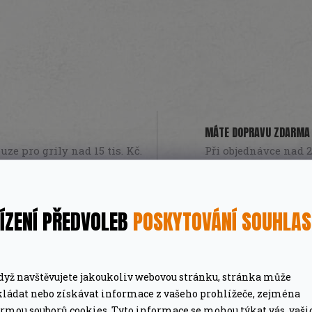
MÁTE DOPRAVU ZDARMA
ze pro grily nad 15 tis. Kč.
Při objednávce nad 2
PROFESIONÁLNÍ PORADEN
lší nákup jako dárek
Poradíme online i o
ÍZENÍ PŘEDVOLEB
POSKYTOVÁNÍ SOUHLA
dyž navštěvujete jakoukoliv webovou stránku, stránka může
kládat nebo získávat informace z vašeho prohlížeče, zejména
ormou souborů cookies. Tyto informace se mohou týkat vás, vaši