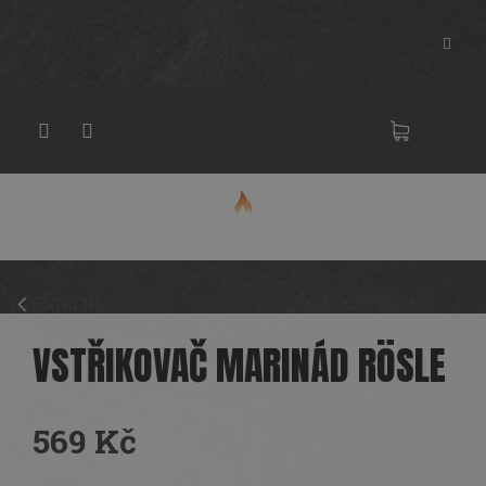
Přejít
na
obsah
NÁKU
KOŠÍK
OSTATNÍ
VSTŘIKOVAČ MARINÁD RÖSLE
569 Kč
Měrná