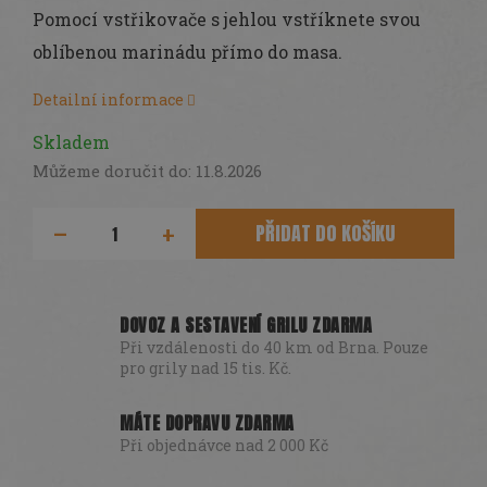
cena:
Pomocí vstřikovače s jehlou vstříknete svou
oblíbenou marinádu přímo do masa.
Detailní informace
Skladem
Můžeme doručit do:
11.8.2026
PŘIDAT DO KOŠÍKU
DOVOZ A SESTAVENÍ GRILU ZDARMA
Při vzdálenosti do 40 km od Brna. Pouze
pro grily nad 15 tis. Kč.
MÁTE DOPRAVU ZDARMA
Při objednávce nad 2 000 Kč