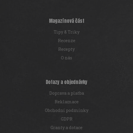
a
t
í
Magazínová část
Tipy & Triky
Recenze
Recepty
O nás
Dotazy a objednávky
Doprava a platba
Reklamace
Obchodní podmínky
GDPR
Granty a dotace