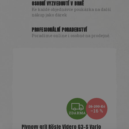
OSOBNÍ VYZVEDNUTÍ V BRNĚ
Ke každé objednávce poukázka na další
nákup jako dárek
PROFESIONÁLNÍ PORADENSTVÍ
Poradíme online i osobně na prodejně.
Z
26 290 Kč
–16 %
ZDARMA
D
Plynovy gril Rösle Videro G3-S Vario