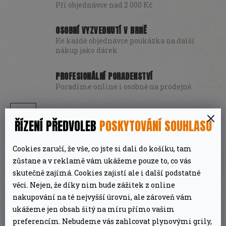
Při objednávce nad 2 000 Kč
OSOBNÍ VYZVEDNUTÍ V BRNĚ
Ke každé objednávce poukázka na další
nákup jako dárek
PROFESIONÁLNÍ PORADENSTVÍ
Poradíme online i osobně na prodejně.
POPIS
DISKUZE
ŘÍZENÍ PŘEDVOLEB
POSKYTOVÁNÍ SOUHLASU
DETAILNÍ POPIS PRODUKTU
Cookies zaručí, že vše, co jste si dali do košíku, tam
zůstane a v reklamě vám ukážeme pouze to, co vás
skutečně zajímá. Cookies zajistí ale i další podstatné
V kuchyni či při uzení využijete
uzenářskou nit
věci. Nejen, že díky nim bude zážitek z online
Borniak
. Pro lepší tvar vašeho masa či
nakupování na té nejvyšší úrovni, ale zároveň vám
ukážeme jen obsah šitý na míru přímo vašim
jednoduché zavěšení.
preferencím. Nebudeme vás zahlcovat plynovými grily,