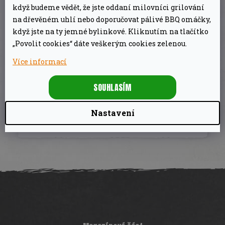
když budeme vědět, že jste oddaní milovníci grilování
na dřevěném uhlí nebo doporučovat pálivé BBQ omáčky,
DOPLŇKOVÉ PARAMETRY
když jste na ty jemné bylinkové. Kliknutím na tlačítko
„Povolit cookies“ dáte veškerým cookies zelenou.
PŘÍSLUŠENSTVÍ NA
Kategorie
:
Více informací
UZENÍ
EAN
:
5902114270506
SOUHLASÍM
Hmotnost
:
250 g
Nastavení
Z
á
p
a
t
í