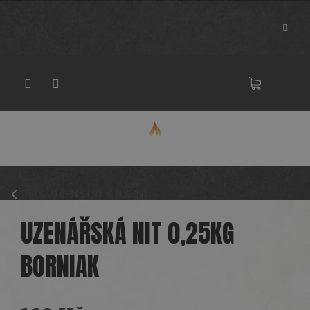
Přejít
na
obsah
NÁKU
KOŠÍK
PŘÍSLUŠENSTVÍ K UZENÍ
UZENÁŘSKÁ NIT 0,25KG
BORNIAK