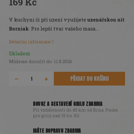
169 Kč
Měrná
cena:
V kuchyni či při uzení využijete
uzenářskou nit
Borniak
. Pro lepší tvar vašeho masa...
Detailní informace
Skladem
Můžeme doručit do:
11.8.2026
PŘIDAT DO KOŠÍKU
DOVOZ A SESTAVENÍ GRILU ZDARMA
Při vzdálenosti do 40 km od Brna. Pouze
pro grily nad 15 tis. Kč.
MÁTE DOPRAVU ZDARMA