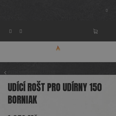
Přejít
na
obsah
NÁKU
KOŠÍK
PŘÍSLUŠENSTVÍ K UZENÍ
UDÍCÍ ROŠT PRO UDÍRNY 150
BORNIAK