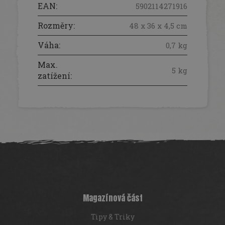
EAN
:
5902114271916
Rozměry
:
48 x 36 x 4,5 cm
Váha
:
0,7 kg
Max.
5 kg
zatížení
:
Z
á
p
a
t
í
Magazínová část
Tipy & Triky