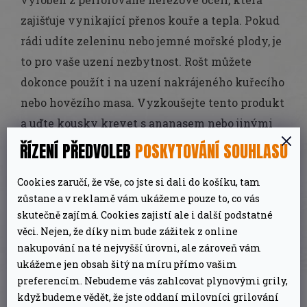
zajišťuje vynikající přenos kouře a tepla. Pokud
rádi udíte zeleninu nebo jemné mořské plody, je
to pro vaše uzení nezbytnost. Rošt můžete
dokonce použít i na uzení nakrájeného kuřecího
nebo hovězího masa. Vyzkoušejte tento produkt
a uďte kousky krevet s ananasem nebo jinými
kombinacemi jídel a udělejte dojem na svou
ŘÍZENÍ PŘEDVOLEB
POSKYTOVÁNÍ SOUHLASU
rodinu a přátele tento víkend.
Cookies zaručí, že vše, co jste si dali do košíku, tam
•
UZENÁŘSKÝ ROŠT
: Vysoké boční stěny a
zůstane a v reklamě vám ukážeme pouze to, co vás
skutečně zajímá. Cookies zajistí ale i další podstatné
perforovaný povrch usnadňují uzení menších
věci. Nejen, že díky nim bude zážitek z online
potravin a zabraňují jejich vypadávání přes
nakupování na té nejvyšší úrovni, ale zároveň vám
mřížku.
ukážeme jen obsah šitý na míru přímo vašim
•
UNIVERZÁLNÍ POUŽITÍ
: Misku lze použít na
preferencím. Nebudeme vás zahlcovat plynovými grily,
když budeme vědět, že jste oddaní milovníci grilování
uzení nakrájené zeleniny, kuřecího masa,