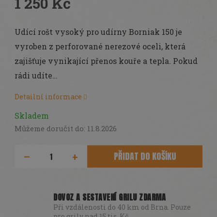
1 250 Kč
Měrná
cena:
Udící rošt vysoký pro udírny Borniak 150 je
vyroben z perforované nerezové oceli, která
zajišťuje vynikající přenos kouře a tepla. Pokud
rádi udíte…
Detailní informace
Skladem
Můžeme doručit do:
11.8.2026
PŘIDAT DO KOŠÍKU
DOVOZ A SESTAVENÍ GRILU ZDARMA
Při vzdálenosti do 40 km od Brna. Pouze
pro grily nad 15 tis. Kč.