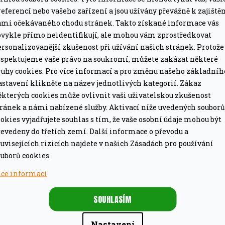
eferencí nebo vašeho zařízení a jsou užívány převážně k zajiště
ámi očekávaného chodu stránek. Takto získané informace vás
vou vůní udících lupínků. Nasypte udící lupínky
bvykle přímo neidentifikují, ale mohou vám zprostředkovat
rsonalizovanější zkušenost při užívání našich stránek. Protože
 box
od Webera, díky kterému budete moci udit i na
espektujeme vaše právo na soukromí, můžete zakázat některé
ní k uzení po kratší dobu.
ruhy cookies. Pro více informací a pro změnu našeho základníh
astavení klikněte na název jednotlivých kategorií. Zákaz
ruhů dřeva na uzení, z nichž každý přidá svou
ěkterých cookies může ovlivnit vaši uživatelskou zkušenost
tránek a námi nabízené služby. Aktivací níže uvedených souborů
né potraviny. Příchuť jablka doporučujeme především
okies vyjadřujete souhlas s tím, že vaše osobní údaje mohou být
 zeleniny či sýrů.
evedeny do třetích zemí. Další informace o převodu a
uvisejících rizicích najdete v našich Zásadách pro používání
věné uhlí tak u grilů plynových
uborů cookies.
íce informací
SOUHLASÍM
Nastavení