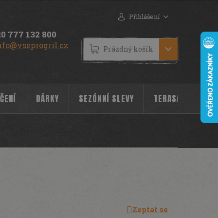
Přihlášení
0 777 132 800
nfo@vseprogril.cz
NÁKUPNÍ
Prázdný košík
KOŠÍK
ČENÍ
DÁRKY
SEZÓNNÍ SLEVY
TERASA
POC
Zeptat se