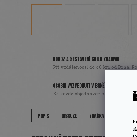
DOVOZ A SESTAVENÍ GRILU ZDARMA
Při vzdálenosti do 40 km od Brna. Pou
OSOBNÍ VYZVEDNUTÍ V BRNĚ
Ř
Ke každé objednávce poukázka na da
POPIS
DISKUZE
ZNAČKA
K
u
f