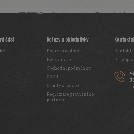
vá část
Dotazy a objednávky
Kontaktn
iky
Doprava a platba
Kontakt
Reklamace
Prodejna
Obchodní podmínky
+
GDPR
8
Granty a dotace
i
Registrace provizního
partnera