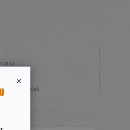
 000 Kč
STVÍ
SU
sobně na prodejně.
ch