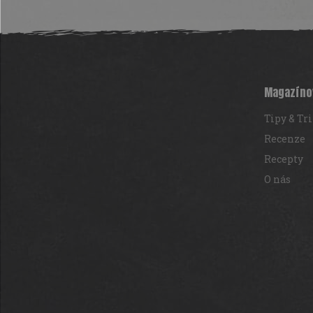
Z
á
p
a
t
Magazíno
í
Tipy & Tr
Recenze
Recepty
O nás