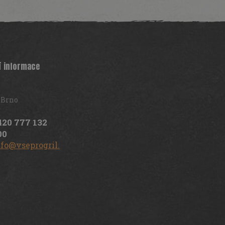
í informace
 Brno
420 777 132
00
nfo@vseprogril.cz