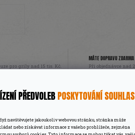
MÁTE DOPRAVU ZDARMA
ze pro grily nad 15 tis. Kč.
Při objednávce nad 2
PROFESIONÁLNÍ PORADEN
ÍZENÍ PŘEDVOLEB
POSKYTOVÁNÍ SOUHLA
lší nákup jako dárek
Poradíme online i o
dyž navštěvujete jakoukoliv webovou stránku, stránka může
kládat nebo získávat informace z vašeho prohlížeče, zejména
ormou souborů cookies. Tyto informace se mohou týkat vás, vaši