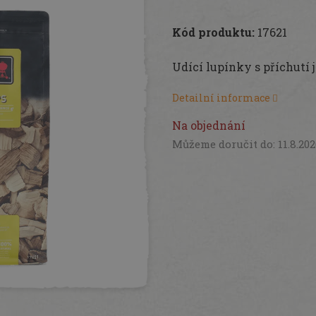
Měrná
cena:
Kód produktu:
17621
Udící lupínky s příchutí j
Detailní informace
Na objednání
Můžeme doručit do:
11.8.20