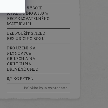
BALENÍ Z VYSOCE
KVALITNÍHO A 100 %
RECYKLOVATELNÉHO
MATERIÁLU
:
LZE POUŽÍT S NEBO
BEZ UDÍCÍHO BOXU
:
PRO UZENÍ NA
PLYNOVÝCH
GRILECH A NA
GRILECH NA
DŘEVĚNÉ UHLÍ
:
0,7 KG PYTEL
:
Položka byla vyprodána…