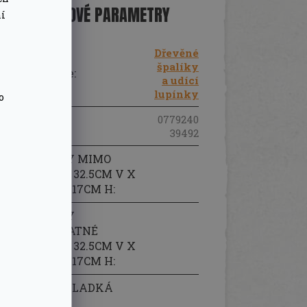
DOPLŇKOVÉ PARAMETRY
ní
Dřevěné
špalíky
Kategorie
:
a udící
lupínky
o
0779240
EAN
:
39492
ROZMĚRY MIMO
KRABICE 32.5CM V X
12CM Š X 17CM H
:
ROZMĚRY
SAMOSTATNÉ
KRABICE 32.5CM V X
12CM Š X 17CM H
:
JEMNÁ SLADKÁ
CHUŤ
: