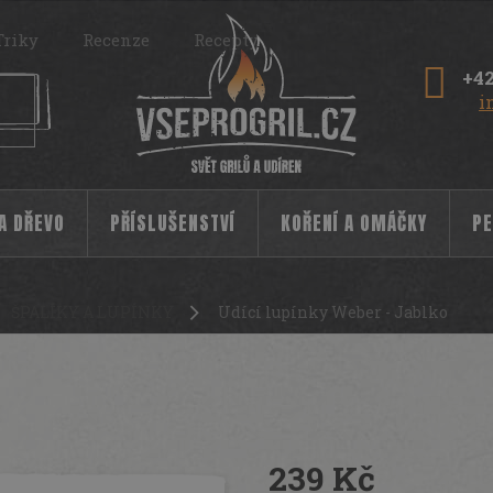
Triky
Recenze
Recepty
+42
i
 A DŘEVO
PŘÍSLUŠENSTVÍ
KOŘENÍ A OMÁČKY
PE
ŠPALÍKY A LUPÍNKY
Udící lupínky Weber - Jablko
239 Kč