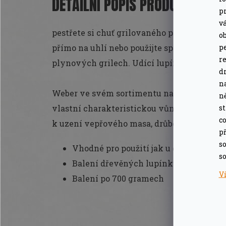
DETAILNÍ POPIS PRODUKTU
pr
v
pestřete si chuť grilovaného pokrmu kouřo
o
pe
přímo na uhlí nebo použijte speciální
udící
r
plynových grilech. Udící lupínky jsou ideál
d
n
Weber ve svém sortimentu nabízí několik d
n
s
vlastní charakteristickou vůni do grilova
co
k uzení vepřového masa, drůbeže, ryb nebo i
př
so
Vhodné pro použití jak u grilů na dře
so
Balení dřevěných lupínků z jabloně
V
Balení po 700 gramech