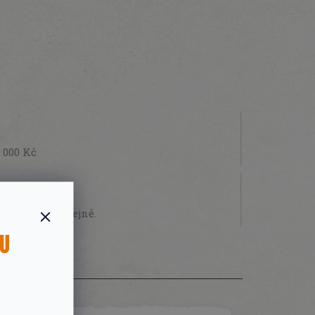
 000 Kč
STVÍ
sobně na prodejně.
SU