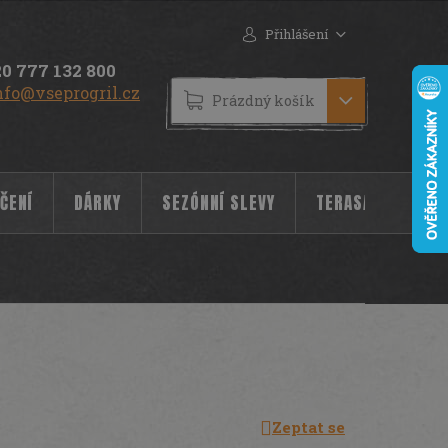
Přihlášení
0 777 132 800
nfo@vseprogril.cz
NÁKUPNÍ
Prázdný košík
KOŠÍK
ČENÍ
DÁRKY
SEZÓNNÍ SLEVY
TERASA
POC
Zeptat se