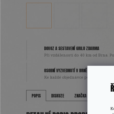
DOVOZ A SESTAVENÍ GRILU ZDARMA
Při vzdálenosti do 40 km od Brna. Pou
OSOBNÍ VYZVEDNUTÍ V BRNĚ
Ke každé objednávce poukázka na da
Ř
POPIS
DISKUZE
ZNAČKA
K