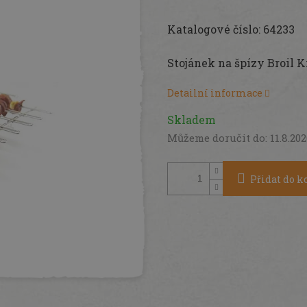
Měrná
cena:
Katalogové číslo: 64233
Stojánek na špízy Broil K
Detailní informace
Skladem
Můžeme doručit do:
11.8.20
Přidat do k