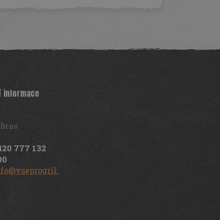
í informace
 Brno
420 777 132
00
nfo@vseprogril.cz