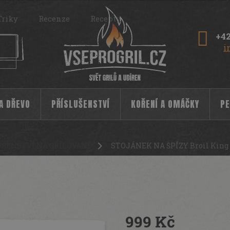
Triky
Recenze
Recepty
+42
i
 A DŘEVO
PŘÍSLUŠENSTVÍ
KOŘENÍ A OMÁČKY
PE
UŠENSTVÍ NA GRILOVÁNÍ
STOJÁNEK NA ŠPÍZY Broil King
999 Kč