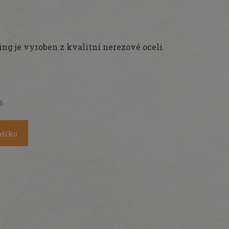
ing je vyroben z kvalitní nerezové oceli.
26
ošíku