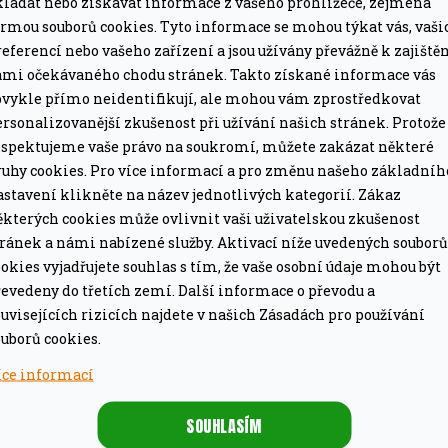
kládat nebo získávat informace z vašeho prohlížeče, zejména
ormou souborů cookies. Tyto informace se mohou týkat vás, vaši
eferencí nebo vašeho zařízení a jsou užívány převážně k zajiště
alitní nerezové oceli. Součástí balení je i šest
ámi očekávaného chodu stránek. Takto získané informace vás
ohou ugrilovat špízy přesně podle vašich představ. I
bvykle přímo neidentifikují, ale mohou vám zprostředkovat
špízů, lze jej využít také pro přípravu kebabu,celých
rsonalizovanější zkušenost při užívání našich stránek. Protože
espektujeme vaše právo na soukromí, můžete zakázat některé
 na šest samostatných nosičů, které vám skvěle
ruhy cookies. Pro více informací a pro změnu našeho základníh
astavení klikněte na název jednotlivých kategorií. Zákaz
ěkterých cookies může ovlivnit vaši uživatelskou zkušenost
tránek a námi nabízené služby. Aktivací níže uvedených souborů
okies vyjadřujete souhlas s tím, že vaše osobní údaje mohou být
evedeny do třetích zemí. Další informace o převodu a
uvisejících rizicích najdete v našich Zásadách pro používání
uborů cookies.
íce informací
SOUHLASÍM