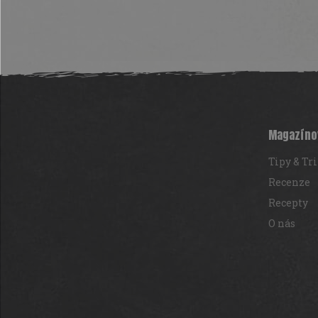
Z
á
p
a
t
Magazíno
í
Tipy & Tr
Recenze
Recepty
O nás