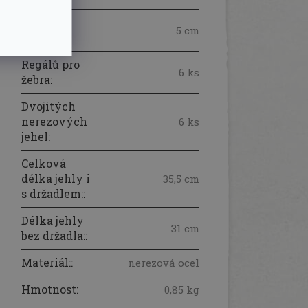
Šířka 1
5 cm
regálu
:
Regálů pro
6 ks
žebra
:
Dvojitých
nerezových
6 ks
jehel
:
Celková
délka jehly i
35,5 cm
s držadlem:
:
Délka jehly
31 cm
bez držadla:
:
Materiál:
:
nerezová ocel
Hmotnost
:
0,85 kg