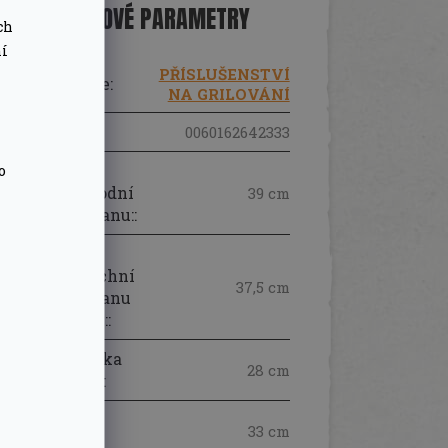
DOPLŇKOVÉ PARAMETRY
ch
ní
PŘÍSLUŠENSTVÍ
Kategorie
:
NA GRILOVÁNÍ
EAN
:
0060162642333
Celková
o
délka spodní
39 cm
části stojanu:
:
Celková
délka vrchní
37,5 cm
části stojanu
i s madly:
:
Horní šířka
28 cm
stojánku:
:
Délka 1
33 cm
regálu:
: