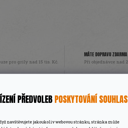
MÁTE DOPRAVU ZDARMA
ze pro grily nad 15 tis. Kč.
Při objednávce nad 2
PROFESIONÁLNÍ PORADEN
lší nákup jako dárek
Poradíme online i o
ÍZENÍ PŘEDVOLEB
POSKYTOVÁNÍ SOUHLA
dyž navštěvujete jakoukoliv webovou stránku, stránka může