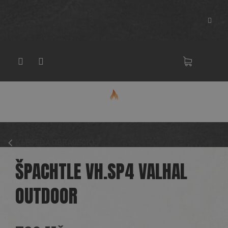
Přejít
na
obsah
NÁKU
KOŠÍK
KLEŠTĚ A OBRACEČKY
ŠPACHTLE VH.SP4 VALHAL
OUTDOOR