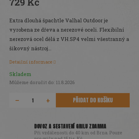
729 Kč
Měrná
cena:
Extra dlouhá špachtle Valhal Outdoor je
vyrobena ze dřeva a nerezové oceli. Flexibilní
nerezová ocel dělá z VH.SP4 velmi všestranný a
šikovný nástroj…
Detailní informace
Skladem
Můžeme doručit do:
11.8.2026
PŘIDAT DO KOŠÍKU
DOVOZ A SESTAVENÍ GRILU ZDARMA
Při vzdálenosti do 40 km od Brna. Pouze
pro grily nad 15 tis. Kč.