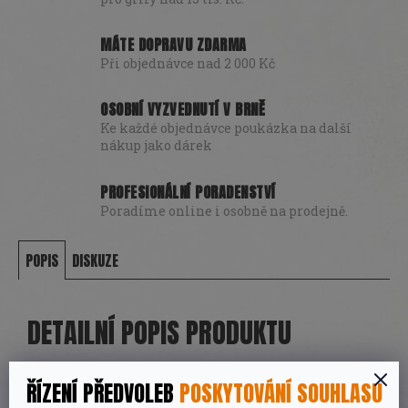
MÁTE DOPRAVU ZDARMA
Při objednávce nad 2 000 Kč
OSOBNÍ VYZVEDNUTÍ V BRNĚ
Ke každé objednávce poukázka na další
nákup jako dárek
PROFESIONÁLNÍ PORADENSTVÍ
Poradíme online i osobně na prodejně.
POPIS
DISKUZE
DETAILNÍ POPIS PRODUKTU
Extra dlouhá špachtle Valhal Outdoor je
ŘÍZENÍ PŘEDVOLEB
POSKYTOVÁNÍ SOUHLASU
vyrobena ze dřeva a nerezové oceli.