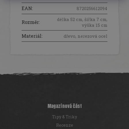
EAN
:
8720256612094
délka 52 cm, šířka 7 cm,
Rozměr
:
výška 15 cm
Materiál
:
dřevo, nerezová ocel
Z
á
p
a
t
í
Magazínová část
Tipy & Triky
Recenze