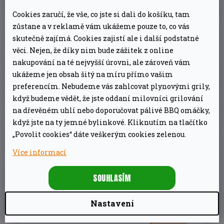
Cookies zaručí, že vše, co jste si dali do košíku, tam
Flexibilní nerezová ocel dělá z VH.SP4 velmi
zůstane a v reklamě vám ukážeme pouze to, co vás
skutečně zajímá. Cookies zajistí ale i další podstatné
všestranný a šikovný nástroj pro použití při
věci. Nejen, že díky nim bude zážitek z online
pečení a grilování.
nakupování na té nejvyšší úrovni, ale zároveň vám
ukážeme jen obsah šitý na míru přímo vašim
Protože má tato flexibilní stěrka od Valhal
preferencím. Nebudeme vás zahlcovat plynovými grily,
Outdoor krásnou koženou šňůrku, můžete ji
když budeme vědět, že jste oddaní milovníci grilování
snadno zavěsit na gril při vaření. Originálním
na dřevěném uhlí nebo doporučovat pálivé BBQ omáčky,
když jste na ty jemné bylinkové. Kliknutím na tlačítko
designovým prvkem je logo vikinga Valhal na
„Povolit cookies“ dáte veškerým cookies zelenou.
kovové části špachtle.
Více informací
SOUHLASÍM
DOPLŇKOVÉ PARAMETRY
Nastavení
Kleště a nářadí pro
Kategorie
:
grilování