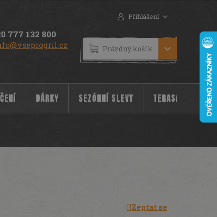
Přihlášení
0 777 132 800
nfo@vseprogril.cz
NÁKUPNÍ
Prázdný košík
KOŠÍK
ČENÍ
DÁRKY
SEZÓNNÍ SLEVY
TERASA
POC
Zeptat se