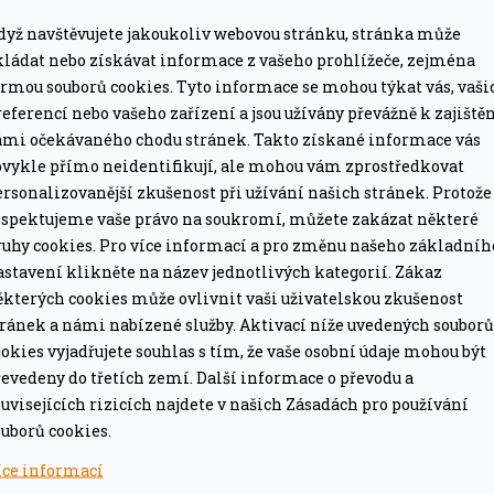
dyž navštěvujete jakoukoliv webovou stránku, stránka může
kládat nebo získávat informace z vašeho prohlížeče, zejména
MÁTE DOPRAVU ZDARMA
ormou souborů cookies. Tyto informace se mohou týkat vás, vaši
eferencí nebo vašeho zařízení a jsou užívány převážně k zajiště
ze pro grily nad 15 tis. Kč.
Při objednávce nad 2
ámi očekávaného chodu stránek. Takto získané informace vás
bvykle přímo neidentifikují, ale mohou vám zprostředkovat
PROFESIONÁLNÍ PORADEN
rsonalizovanější zkušenost při užívání našich stránek. Protože
lší nákup jako dárek
Poradíme online i o
espektujeme vaše právo na soukromí, můžete zakázat některé
ruhy cookies. Pro více informací a pro změnu našeho základníh
astavení klikněte na název jednotlivých kategorií. Zákaz
ěkterých cookies může ovlivnit vaši uživatelskou zkušenost
tránek a námi nabízené služby. Aktivací níže uvedených souborů
okies vyjadřujete souhlas s tím, že vaše osobní údaje mohou být
evedeny do třetích zemí. Další informace o převodu a
uvisejících rizicích najdete v našich Zásadách pro používání
uborů cookies.
hého borovicového dřeva. Snadno se zapaluje pomocí
íce informací
dpuzuje komáry a obtížný hmyz.