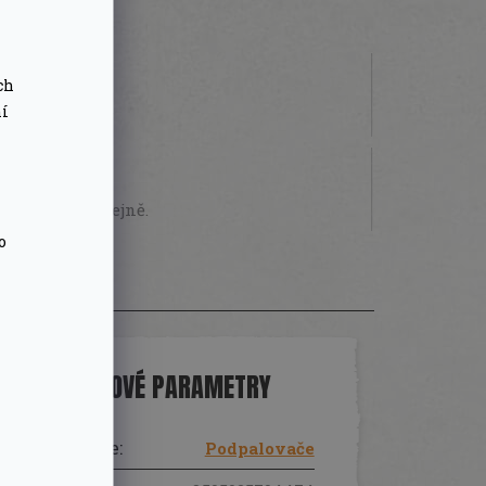
ch
ní
 000 Kč
STVÍ
sobně na prodejně.
o
DOPLŇKOVÉ PARAMETRY
Kategorie
:
Podpalovače