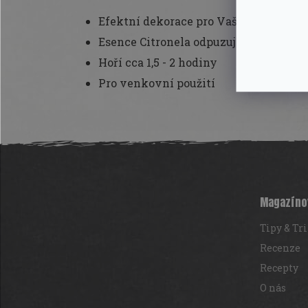
Efektní dekorace pro Vaše zahradní p
Esence Citronela odpuzuje komáry a 
Hoří cca 1,5 - 2 hodiny
Pro venkovní použití
Z
á
p
a
t
Magazíno
í
Tipy & Tr
Recenze
Recepty
O nás