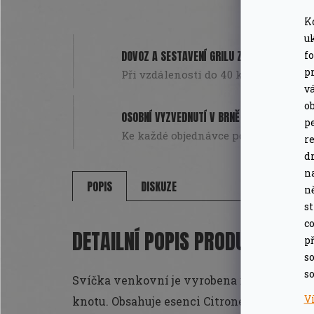
K
u
DOVOZ A SESTAVENÍ GRILU ZDARMA
f
pr
Při vzdálenosti do 40 km od Brna. Pou
v
o
OSOBNÍ VYZVEDNUTÍ V BRNĚ
pe
Ke každé objednávce poukázka na da
r
d
n
POPIS
DISKUZE
n
s
co
DETAILNÍ POPIS PRODUKTU
př
so
so
Svíčka venkovní je vyrobena ručně ze suc
V
knotu. Obsahuje esenci Citronela, která o