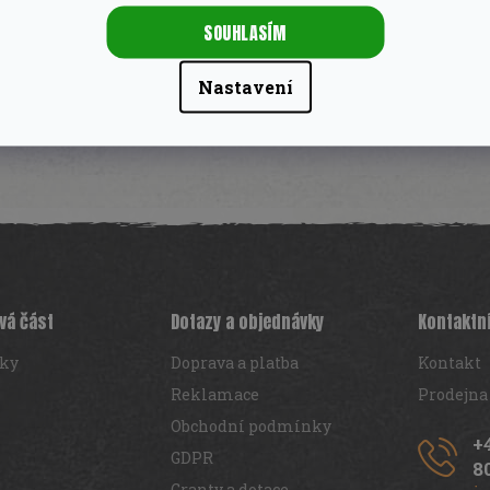
SOUHLASÍM
árty!
obtížný hmyz
Nastavení
vá část
Dotazy a objednávky
Kontaktn
iky
Doprava a platba
Kontakt
Reklamace
Prodejna
Obchodní podmínky
+
GDPR
8
Granty a dotace