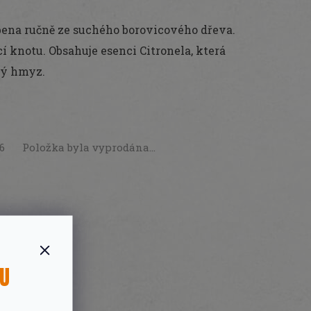
ena ručně ze suchého borovicového dřeva.
 knotu. Obsahuje esenci Citronela, která
ný hmyz.
26
Položka byla vyprodána…
SU