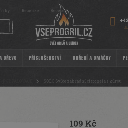
Triky
Recenze
Recepty
+42
i
 A DŘEVO
PŘÍSLUŠENSTVÍ
KOŘENÍ A OMÁČKY
PE
PODPALOVAČE
SOLO Svíce zahradní citronela s kůrou
 kůrou
3989
109 Kč