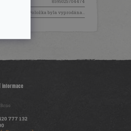
EAN
:
8595025704474
Položka byla vyprodána…
í informace
 Brno
420 777 132
00