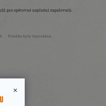
lň pro opětovné naplnění zapalovačů.
26
Položka byla vyprodána…
SU