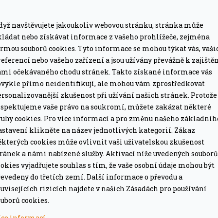
dyž navštěvujete jakoukoliv webovou stránku, stránka může
kládat nebo získávat informace z vašeho prohlížeče, zejména
MÁTE DOPRAVU ZDARMA
ormou souborů cookies. Tyto informace se mohou týkat vás, vaši
ze pro grily nad 15 tis. Kč.
Při objednávce nad 2
eferencí nebo vašeho zařízení a jsou užívány převážně k zajiště
ámi očekávaného chodu stránek. Takto získané informace vás
PROFESIONÁLNÍ PORADEN
bvykle přímo neidentifikují, ale mohou vám zprostředkovat
lší nákup jako dárek
Poradíme online i o
rsonalizovanější zkušenost při užívání našich stránek. Protože
espektujeme vaše právo na soukromí, můžete zakázat některé
ruhy cookies. Pro více informací a pro změnu našeho základníh
astavení klikněte na název jednotlivých kategorií. Zákaz
ěkterých cookies může ovlivnit vaši uživatelskou zkušenost
tránek a námi nabízené služby. Aktivací níže uvedených souborů
okies vyjadřujete souhlas s tím, že vaše osobní údaje mohou být
evedeny do třetích zemí. Další informace o převodu a
uvisejících rizicích najdete v našich Zásadách pro používání
naplnění zapalovačů. Obsah 300ml
uborů cookies.
íce informací