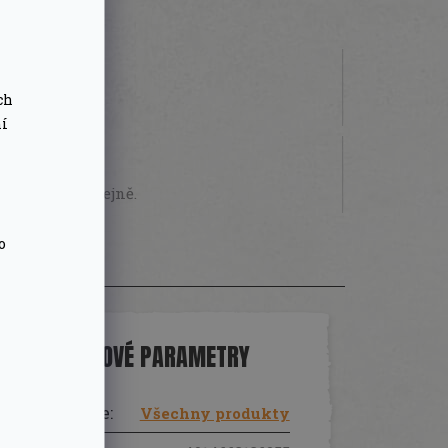
ch
 000 Kč
ní
STVÍ
sobně na prodejně.
o
DOPLŇKOVÉ PARAMETRY
Kategorie
:
Všechny produkty