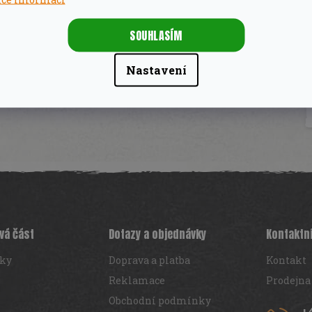
SOUHLASÍM
Nastavení
vá část
Dotazy a objednávky
Kontaktn
iky
Doprava a platba
Kontakt
Reklamace
Prodejna
Obchodní podmínky
+