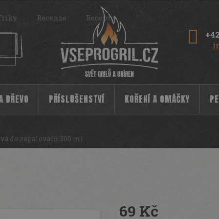
Triky
Recenze
Recepty
+42
i
 A DŘEVO
PŘÍSLUŠENSTVÍ
KOŘENÍ A OMÁČKY
PE
vá do zapalovačů 300 ml
ačů 300 ml
3896
69 Kč