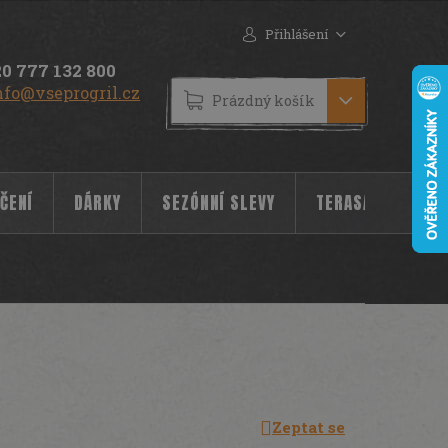
Přihlášení
0 777 132 800
nfo@vseprogril.cz
NÁKUPNÍ
Prázdný košík
KOŠÍK
ČENÍ
DÁRKY
SEZÓNNÍ SLEVY
TERASA
POC
Zeptat se