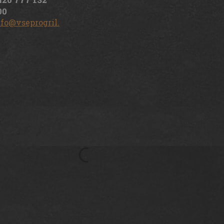
00
nfo@vseprogril.cz