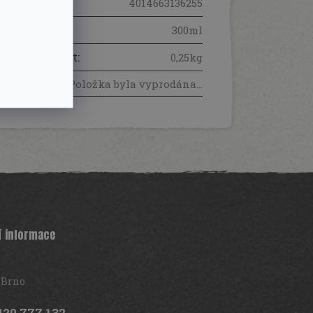
EAN
:
4014663136255
Obsah
:
300ml
Hmotnost
:
0,25kg
Položka byla vyprodána…
í informace
 Brno
420 777 132