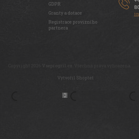
GDPR
8
Granty a dotace
i
Registrace provizního
partnera
Copyright 2026
Vseprogril.cz
. Všechna práva vyhrazena.
Vytvořil Shoptet