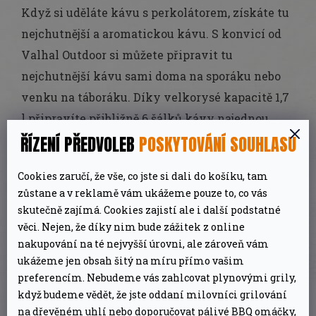
Když si uděláte kávu s perkolátorem, získáte tu
nejchutnější a aromatickou kávu. S konvicí od
Valhal Outdoor si můžete připravit tu
nejchutnější kávu sami doma na sporáku nebo
venku na táboráku. Díky velkorysé kapacitě 1,7
l připravíte přibližně 6 šálků kávy najednou.
ŘÍZENÍ PŘEDVOLEB
POSKYTOVÁNÍ SOUHLASU
VH1.7P je vybavena velkou hubicí, která
usnadňuje nalévání.
Cookies zaručí, že vše, co jste si dali do košíku, tam
zůstane a v reklamě vám ukážeme pouze to, co vás
Perkolátor od Valhal Outdoor má navíc velkou
skutečně zajímá. Cookies zajistí ale i další podstatné
rukojeť, takže jej můžete snadno uchopit do BBQ
věci. Nejen, že díky nim bude zážitek z online
rukavic nebo zavěsit na trojnožku. A co je to ten
nakupování na té nejvyšší úrovni, ale zároveň vám
perkolátor? Svým principem přípravy kávy
ukážeme jen obsah šitý na míru přímo vašim
preferencím. Nebudeme vás zahlcovat plynovými grily,
může připomínat moka konvičku. Funguje však
když budeme vědět, že jste oddaní milovníci grilování
trochu jinak. Voda je tlačena nahoru trubičkou a
na dřevěném uhlí nebo doporučovat pálivé BBQ omáčky,