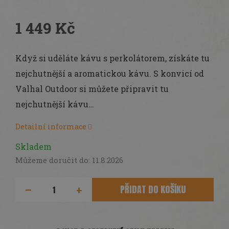
1 449 Kč
Měrná
cena:
Když si uděláte kávu s perkolátorem, získáte tu
nejchutnější a aromatickou kávu. S konvicí od
Valhal Outdoor si můžete připravit tu
nejchutnější kávu…
Detailní informace
Skladem
Můžeme doručit do:
11.8.2026
PŘIDAT DO KOŠÍKU