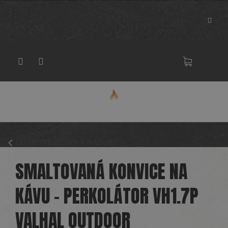
Přejít
na
obsah
NÁKU
KOŠÍK
LITINOVÉ DESKY A NÁDOBÍ
SMALTOVANÁ KONVICE NA
KÁVU - PERKOLÁTOR VH1.7P
VALHAL OUTDOOR