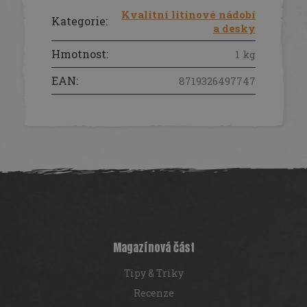
Kvalitní litinové nádobí
Kategorie
:
a desky
Hmotnost
:
1 kg
EAN
:
8719326497747
Z
á
p
a
t
í
Magazínová část
Tipy & Triky
Recenze