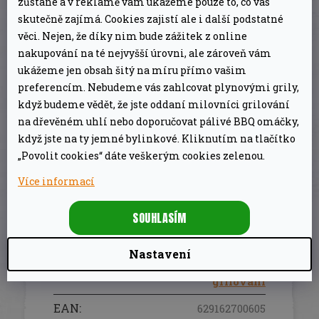
zůstane a v reklamě vám ukážeme pouze to, co vás
skutečně zajímá. Cookies zajistí ale i další podstatné
ZÁKLADNÍ INFORMACE
věci. Nejen, že díky nim bude zážitek z online
nakupování na té nejvyšší úrovni, ale zároveň vám
sada na lisování hamburgerů Napoleon
ukážeme jen obsah šitý na míru přímo vašim
1x forma pro dva hamburgery o velikosti
preferencím. Nebudeme vás zahlcovat plynovými grily,
250 g
když budeme vědět, že jste oddaní milovníci grilování
na dřevěném uhlí nebo doporučovat pálivé BBQ omáčky,
1x forma pro dva minihamburgery
když jste na ty jemné bylinkové. Kliknutím na tlačítko
vyrobeny z odolného plastu
„Povolit cookies“ dáte veškerým cookies zelenou.
vhodné do myčky na nádobí
Více informací
SOUHLASÍM
DOPLŇKOVÉ PARAMETRY
Nastavení
Ostatní pomůcky na
Kategorie
:
grilování
EAN
:
629162700605