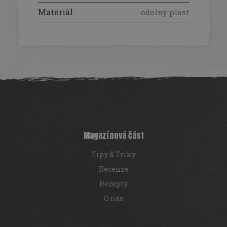
Materiál
:
odolný plast
Z
á
p
a
t
í
Magazínová část
Tipy & Triky
Recenze
Recepty
O nás