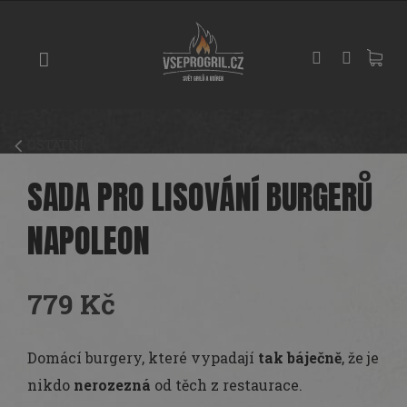
Přejít
GRILY
na
obsah
UDÍRNY
PIZZA
PECE
OSTATNÍ
UHLÍ
A
SADA PRO LISOVÁNÍ BURGERŮ
DŘEVO
NAPOLEON
PŘÍSLUŠENSTVÍ
KOŘENÍ
779 Kč
A
OMÁČKY
Měrná
cena:
Domácí burgery, které vypadají
tak báječně
, že je
PEČENÍ
nikdo
nerozezná
od těch z restaurace.