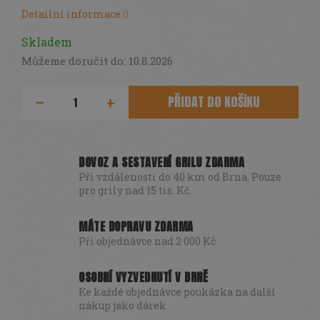
DÁRKY
Detailní informace
SEZÓNNÍ
Skladem
SLEVY
Můžeme doručit do:
10.8.2026
TERASA
PŘIDAT DO KOŠÍKU
POCHUTINY
Všechny
DOVOZ A SESTAVENÍ GRILU ZDARMA
produkty
Při vzdálenosti do 40 km od Brna. Pouze
pro grily nad 15 tis. Kč.
Přihlášení
MÁTE DOPRAVU ZDARMA
Při objednávce nad 2 000 Kč
OSOBNÍ VYZVEDNUTÍ V BRNĚ
Ke každé objednávce poukázka na další
nákup jako dárek