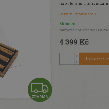
na zeleninu a univerzální
Detailní informace
Skladem
Můžeme doručit do:
11.8.20
4 399 Kč
Měrná
cena:
Přidat do k
Z
ZDARMA
D