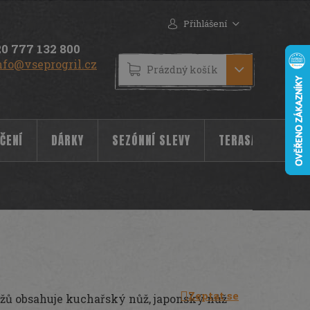
Přihlášení
0 777 132 800
nfo@vseprogril.cz
NÁKUPNÍ
Prázdný košík
KOŠÍK
ČENÍ
DÁRKY
SEZÓNNÍ SLEVY
TERASA
POC
Zeptat se
žů obsahuje kuchařský nůž, japonský nůž