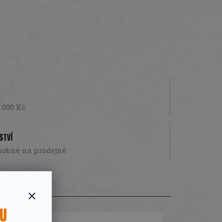
 000 Kč
STVÍ
sobně na prodejně.
SU