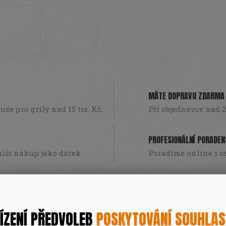
A
R
M
MÁTE DOPRAVU ZDARMA
ze pro grily nad 15 tis. Kč.
Při objednávce nad 2
A
PROFESIONÁLNÍ PORADEN
lší nákup jako dárek
Poradíme online i o
ÍZENÍ PŘEDVOLEB
POSKYTOVÁNÍ SOUHLA