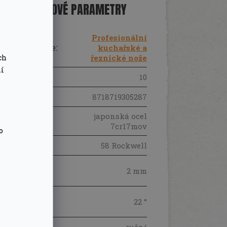
DOPLŇKOVÉ PARAMETRY
Profesionální
Kategorie
:
kuchařské a
ch
řeznické nože
ní
Záruka
:
10
EAN
:
8718719305287
japonská ocel
Materiál
:
7cr17mov
o
Tvrdost
:
58 Rockwell
Tloušťka
2 mm
čepele
:
Úhel
22 °
broušení
:
Kování
: