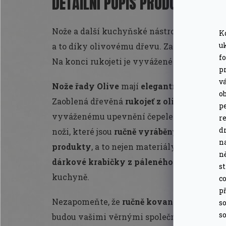
DETAILNÍ POPIS PRODUKTU
Nože a další kuchyňské nástroje řady Olive
K
u
a to díky olivovému dřevu. Zaoblená dřevěn
f
Na konci rukojeti je vyvážené upevnění čep
pr
v
Nože řady Olive
mají
elegantní a stylový
o
Zaoblená dřevěná
rukojeť z olivového dře
pe
vyváženému upevnění čepele. Holandská z
r
d
noži, které jsou
ručně vyráběny z japonské 
n
produkty
, a to nejen materiály, ale také 
n
dárkové krabičky z páleného dřeva
. Perf
s
kuchyně.
co
př
Nezapomeňte, že
ručně kované
nože Forged
so
so
budou vašimi věrnými společníky po mnoho l