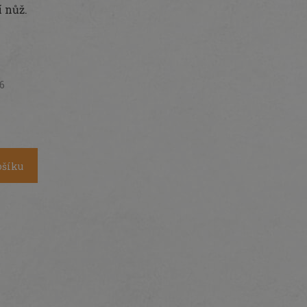
 nůž.
26
ošíku