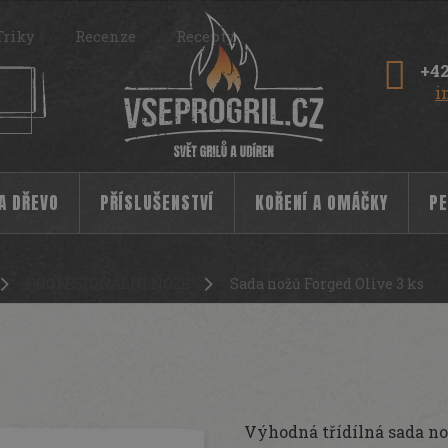
Triky
Recenze
Recepty
+42
i
 A DŘEVO
PŘÍSLUŠENSTVÍ
KOŘENÍ A OMÁČKY
PE
PROFESIONÁLNÍ NOŽE
Sada nožů Forged Olive 3 ks
Výhodná třídílná sada no