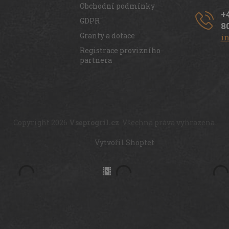
Obchodní podmínky
+
GDPR
8
Granty a dotace
i
Registrace provizního
partnera
Copyright 2026
Vseprogril.cz
. Všechna práva vyhrazena.
Vytvořil Shoptet