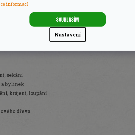
že Forged
proto nikdy nemyjte v myčce
, umývejte je
íce informací
tředkem, bezprostředně poté je dobře osušte
SOUHLASÍM
Nastavení
ní, sekání
 a bylinek
ění, krájení, loupání
ivového dřeva