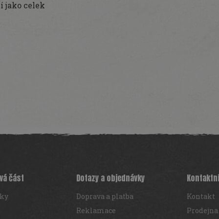
í jako celek
vá část
Dotazy a objednávky
Kontaktn
iky
Doprava a platba
Kontakt
Reklamace
Prodejna