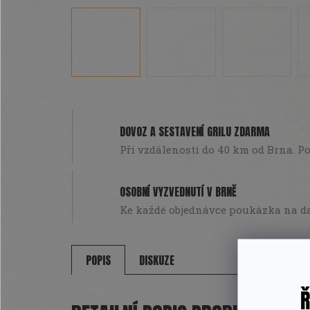
DOVOZ A SESTAVENÍ GRILU ZDARMA
Při vzdálenosti do 40 km od Brna. Pou
OSOBNÍ VYZVEDNUTÍ V BRNĚ
Ke každé objednávce poukázka na da
POPIS
DISKUZE
Ř