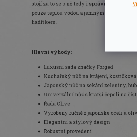
stojí za to se o ně tedy i
správně starat
: no
V
pouze teplou vodou a jemným čistícím pros
hadříkem.
Hlavní výhody:
Luxusní sada značky Forged
Kuchařský nůž na krájení, kostičková
Japonský nůž na sekání zeleniny, hub
Univerzální nůž s kratší čepelí na čišt
Řada Olive
Vyrobeny ručně z japonské oceli a ol
Elegantní a stylový design
Robustní provedení