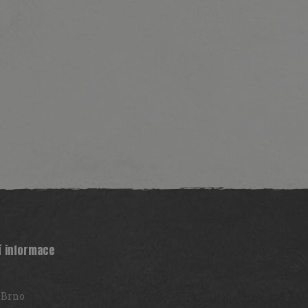
í informace
 Brno