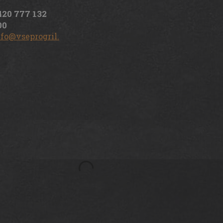
420 777 132
00
nfo@vseprogril.cz