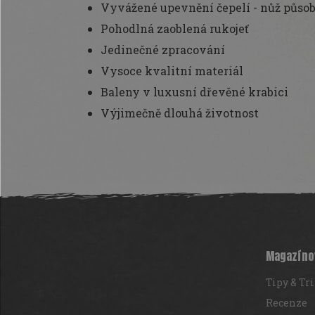
Vyvážené upevnění čepelí - nůž působ
Pohodlná zaoblená rukojeť
Jedinečné zpracování
Vysoce kvalitní materiál
Baleny v luxusní dřevěné krabici
Výjimečně dlouhá životnost
Z
á
p
a
t
Magazíno
í
Tipy & Tr
Recenze