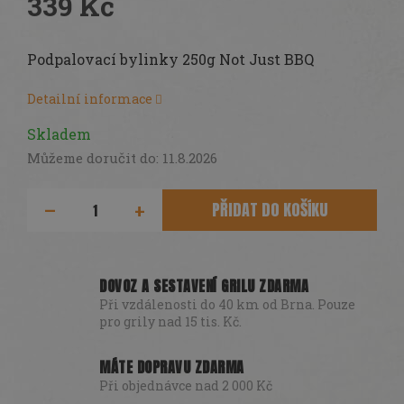
339 Kč
Měrná
cena:
Podpalovací bylinky 250g Not Just BBQ
Detailní informace
Skladem
Můžeme doručit do:
11.8.2026
PŘIDAT DO KOŠÍKU
DOVOZ A SESTAVENÍ GRILU ZDARMA
Při vzdálenosti do 40 km od Brna. Pouze
pro grily nad 15 tis. Kč.
MÁTE DOPRAVU ZDARMA
Při objednávce nad 2 000 Kč