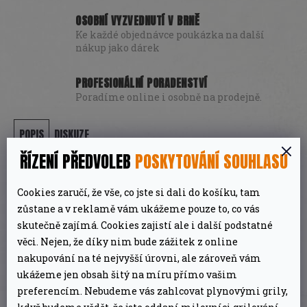
OSOBNÍ VYZVEDNUTÍ V BRNĚ
Ke každé objednávce poukázka na další
nákup jako dárek
PROFESIONÁLNÍ PORADENSTVÍ
Poradíme online i osobně na prodejně.
POPIS
DISKUZE
ŘÍZENÍ PŘEDVOLEB
POSKYTOVÁNÍ SOUHLASU
DETAILNÍ POPIS PRODUKTU
Cookies zaručí, že vše, co jste si dali do košíku, tam
zůstane a v reklamě vám ukážeme pouze to, co vás
Nový způsob, jak
okořenit
svůj pokrm. Použijte
skutečně zajímá. Cookies zajistí ale i další podstatné
věci. Nejen, že díky nim bude zážitek z online
tyto bylinky!
Stačí je
posypat
mezi uhlíky
nakupování na té nejvyšší úrovni, ale zároveň vám
vašeho grilu a těšit se na novou bylinkovou
ukážeme jen obsah šitý na míru přímo vašim
chuť. Kouř tak vytvoří
aroma
, které
proniká
do
preferencím. Nebudeme vás zahlcovat plynovými grily,
grilovaného masa.