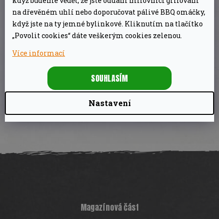
když budeme vědět, že jste oddaní milovníci grilování
na dřevěném uhlí nebo doporučovat pálivé BBQ omáčky,
když jste na ty jemné bylinkové. Kliknutím na tlačítko
„Povolit cookies“ dáte veškerým cookies zelenou.
DOPLŇKOVÉ PARAMETRY
Více informací
Kategorie
:
KOŘENÍ SYPKÉ
SOUHLASÍM
EAN
:
8719956380389
Nastavení
Z
á
p
a
t
í
Magazínová část