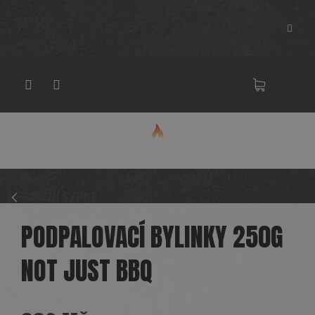
Přejít
na
obsah
NÁKU
KOŠÍK
KOŘENÍ SYPKÉ
PODPALOVACÍ BYLINKY 250G
NOT JUST BBQ