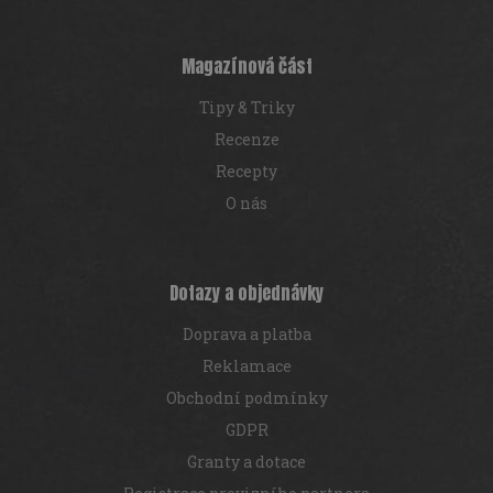
a
t
í
Magazínová část
Tipy & Triky
Recenze
Recepty
O nás
Dotazy a objednávky
Doprava a platba
Reklamace
Obchodní podmínky
GDPR
Granty a dotace