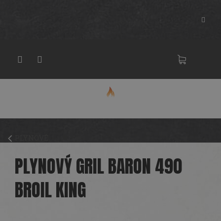
Přejít
na
obsah
NÁKU
KOŠÍK
PLYNOVÉ
PLYNOVÝ GRIL BARON 490
BROIL KING