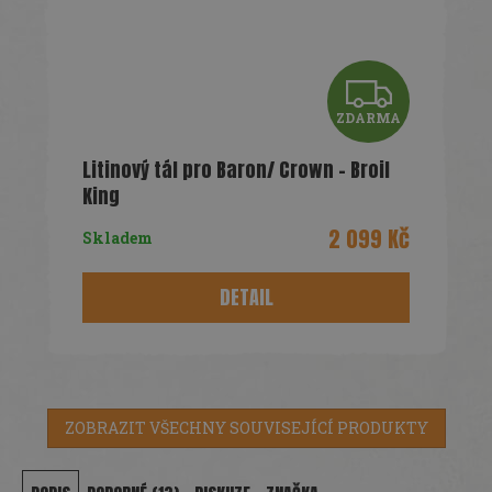
Z
ZDARMA
D
Litinový tál pro Baron/ Crown - Broil
A
King
R
2 099 Kč
Skladem
M
DETAIL
A
ZOBRAZIT VŠECHNY SOUVISEJÍCÍ PRODUKTY