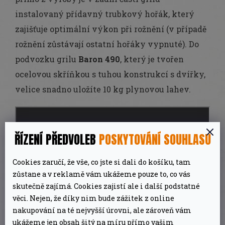
instalovaný přídavný trubkový hořák, který
zajišťuje optimální výkon při rožnění (v případě
rožnění zůstávají ostatní hořáky vypnuté). Do
podvozku grilu
Baron 490
, který je tvořen
ocelovou skříňkou s tuhou konstrukcí s dvířky,
velice snadno uložíte 10 kg plynovou lahev.
ŘÍZENÍ PŘEDVOLEB
POSKYTOVÁNÍ SOUHLASU
Cookies zaručí, že vše, co jste si dali do košíku, tam
zůstane a v reklamě vám ukážeme pouze to, co vás
skutečně zajímá. Cookies zajistí ale i další podstatné
věci. Nejen, že díky nim bude zážitek z online
nakupování na té nejvyšší úrovni, ale zároveň vám
ukážeme jen obsah šitý na míru přímo vašim