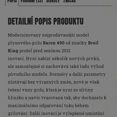
POPIS
PODOBNÉ (13)
DISKUZE
ZNAČKA
DETAILNÍ POPIS PRODUKTU
Modernizovaný nejprodávanější model
plynového grilu
Baron 490
od značky
Broil
King
prošel před sezónou 2021
inovací. Nyní nabízí několik nových prvků,
ale samozřejmě si zachovává také řadu výhod
původního modelu. Rozměry a další parametry
zůstávají bez výrazných změn, nové je však
řešení vany grilu, která je nyní ze slitiny
hliníku a navíc tvarovaná tak, aby docházelo k
maximálnímu odpařování tuku během
grilování. Další inovací je vylepšené umístění