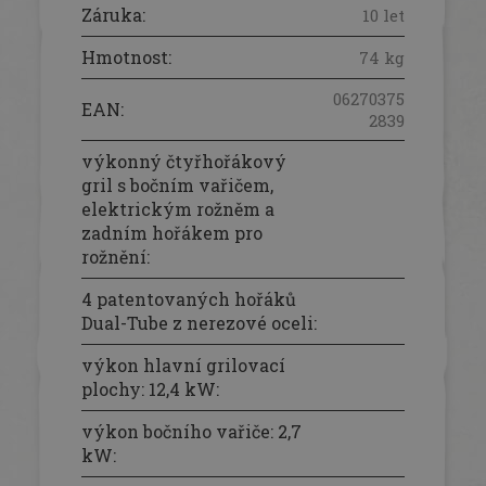
Záruka
:
10 let
Hmotnost
:
74 kg
06270375
EAN
:
2839
výkonný čtyřhořákový
gril s bočním vařičem,
elektrickým rožněm a
zadním hořákem pro
rožnění
:
4 patentovaných hořáků
Dual-Tube z nerezové oceli
:
výkon hlavní grilovací
plochy: 12,4 kW
:
výkon bočního vařiče: 2,7
kW
: