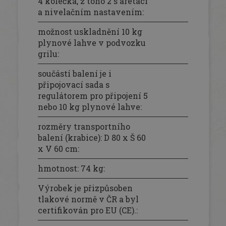
4 kolečka, z toho 2 s aretací
a nivelačním nastavením
:
možnost uskladnění 10 kg
plynové lahve v podvozku
grilu
:
součástí balení je i
připojovací sada s
regulátorem pro připojení 5
nebo 10 kg plynové lahve
:
rozměry transportního
balení (krabice): D 80 x Š 60
x V 60 cm
:
hmotnost: 74 kg
:
Výrobek je přizpůsoben
tlakové normě v ČR a byl
certifikován pro EU (CE).
: