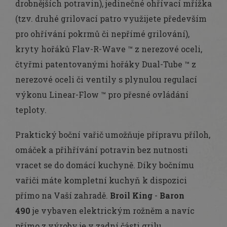
drobnějších potravin), jedinečné ohřívací mřížka
(tzv. druhé grilovací patro využijete především
pro ohřívání pokrmů či nepřímé grilování),
kryty hořáků Flav-R-Wave ™ z nerezové oceli,
čtyřmi patentovanými hořáky Dual-Tube ™ z
nerezové oceli či ventily s plynulou regulací
výkonu Linear-Flow ™ pro přesné ovládání
teploty.
Praktický boční vařič umožňuje přípravu příloh,
omáček a přihřívání potravin bez nutnosti
vracet se do domácí kuchyně. Díky bočnímu
vařiči máte kompletní kuchyň k dispozici
přímo na Vaší zahradě.
Broil King
-
Baron
490
je vybaven elektrickým rožněm a navíc
přímo z výroby je v zadní části grilu