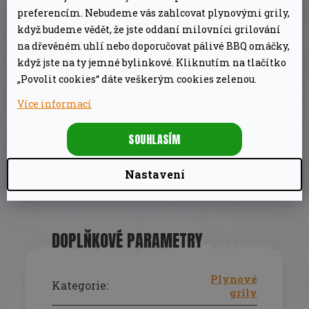
preferencím. Nebudeme vás zahlcovat plynovými grily,
když budeme vědět, že jste oddaní milovníci grilování
na dřevěném uhlí nebo doporučovat pálivé BBQ omáčky,
když jste na ty jemné bylinkové. Kliknutím na tlačítko
„Povolit cookies“ dáte veškerým cookies zelenou.
Více informací
SOUHLASÍM
Nastavení
DOPLŇKOVÉ PARAMETRY
Plynové
Kategorie
:
grily