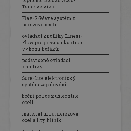
teploměr Deluxe Accu-
Temp ve víku
:
Flav-R-Wave systém z
nerezové oceli
:
ovládací knoflíky Linear-
Flow pro přesnou kontrolu
výkonu hořáků
:
podsvícené ovládací
knoflíky
:
Sure-Lite elektronický
systém zapalování
:
boční police z ušlechtilé
oceli
:
materiál grilu: nerezová
ocel a litý hliník
: