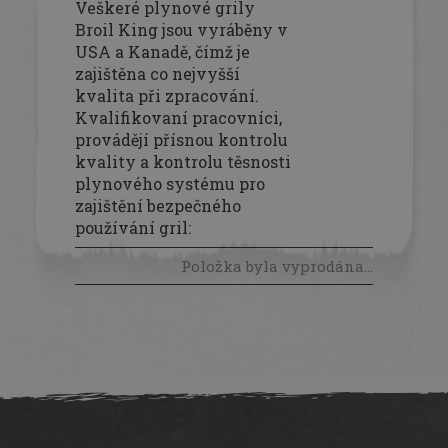
Veškeré plynové grily
Broil King jsou vyráběny v
USA a Kanadě, čímž je
zajištěna co nejvyšší
kvalita při zpracování.
Kvalifikovaní pracovníci,
provádějí přísnou kontrolu
kvality a kontrolu těsnosti
plynového systému pro
zajištění bezpečného
používání gril
:
Položka byla vyprodána…
Z
á
p