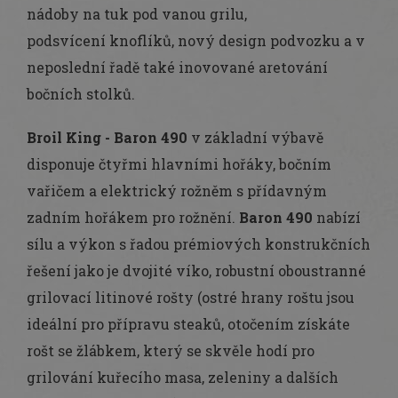
nádoby na tuk pod vanou grilu,
podsvícení knoflíků, nový design podvozku a v
neposlední řadě také inovované aretování
bočních stolků.
Broil King - Baron 490
v základní výbavě
disponuje
čtyřmi hlavními hořáky, bočním
vařičem a elektrický rožněm s přídavným
zadním hořákem pro rožnění.
Baron 490
nabízí
sílu a výkon s řadou prémiových konstrukčních
řešení jako je dvojité víko, robustní oboustranné
grilovací litinové rošty (ostré hrany roštu jsou
ideální pro přípravu steaků, otočením získáte
rošt se žlábkem, který se skvěle hodí pro
grilování kuřecího masa, zeleniny a dalších