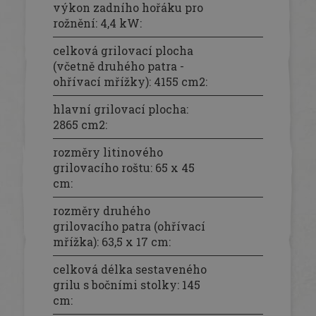
výkon zadního hořáku pro
rožnění: 4,4 kW
:
celková grilovací plocha
(včetně druhého patra -
ohřívací mřížky): 4155 cm2
:
hlavní grilovací plocha:
2865 cm2
:
rozměry litinového
grilovacího roštu: 65 x 45
cm
:
rozměry druhého
grilovacího patra (ohřívací
mřížka): 63,5 x 17 cm
:
celková délka sestaveného
grilu s bočními stolky: 145
cm
: