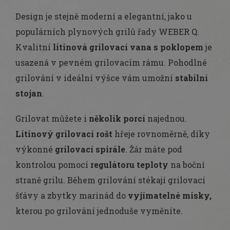
Design je stejně moderní a elegantní, jako u
populárních plynových grilů řady WEBER Q.
Kvalitní
litinová grilovací vana s poklopem
je
usazená v pevném grilovacím rámu. Pohodlné
grilování v ideální výšce vám umožní
stabilní
stojan
.
Grilovat můžete i
několik porcí
najednou.
Litinový grilovací rošt
hřeje rovnoměrně, díky
výkonné
grilovací spirále
. Žár máte pod
kontrolou pomocí
regulátoru teploty
na boční
straně grilu. Během grilování stékají grilovací
šťávy a zbytky marinád do
vyjímatelné misky,
kterou po grilování jednoduše vyměníte.