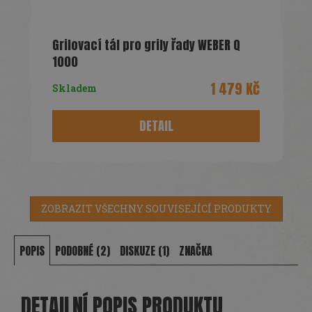
Grilovací tál pro grily řady WEBER Q
1000
1 479 Kč
Skladem
DETAIL
ZOBRAZIT VŠECHNY SOUVISEJÍCÍ PRODUKTY
POPIS
PODOBNÉ (2)
DISKUZE (1)
ZNAČKA
DETAILNÍ POPIS PRODUKTU