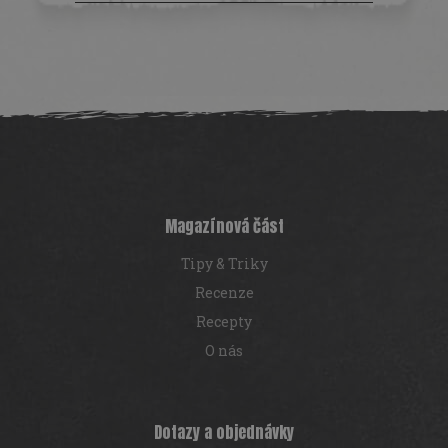
Z
á
p
a
t
í
Magazínová část
Tipy & Triky
Recenze
Recepty
O nás
Dotazy a objednávky