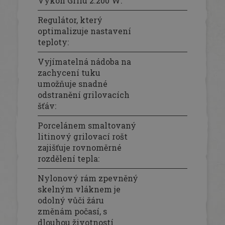
Výkon Grilu 2.200 W
:
Regulátor, který
optimalizuje nastavení
teploty
:
Vyjímatelná nádoba na
zachycení tuku
umožňuje snadné
odstranění grilovacích
šťáv
:
Porcelánem smaltovaný
litinový grilovací rošt
zajišťuje rovnoměrné
rozdělení tepla
:
Nylonový rám zpevněný
skelným vláknem je
odolný vůči žáru
změnám počasí, s
dlouhou životností