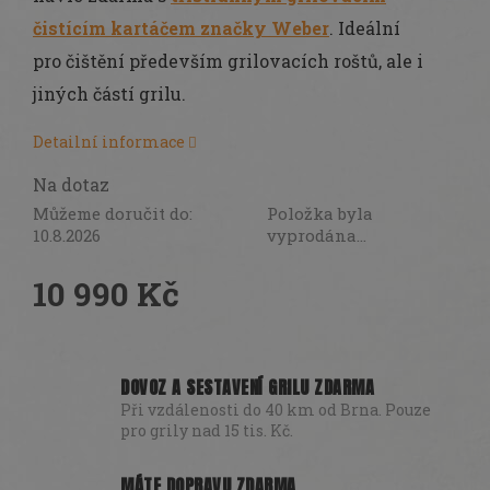
DÁRKY
čistícím kartáčem značky Weber
. Ideální
SEZÓNNÍ
pro čištění především grilovacích roštů, ale i
SLEVY
jiných částí grilu.
TERASA
Detailní informace
POCHUTINY
Na dotaz
Můžeme doručit do:
Položka byla
Všechny
10.8.2026
vyprodána…
produkty
10 990 Kč
Přihlášení
Měrná
cena:
DOVOZ A SESTAVENÍ GRILU ZDARMA
Při vzdálenosti do 40 km od Brna. Pouze
pro grily nad 15 tis. Kč.
MÁTE DOPRAVU ZDARMA