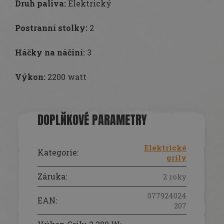
Druh paliva:
Elektrický
Postranní stolky:
2
Háčky na náčiní:
3
Výkon:
2200 watt
DOPLŇKOVÉ PARAMETRY
Elektrické
Kategorie
:
grily
Záruka
:
2 roky
077924024
EAN
:
207