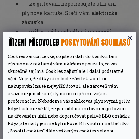
ke grilování nepotřebujete uhlí ani
plynové kartuše. Stačí vám
elektrická
zásuvka
gril se vejde pohodlně i
na menší
ŘÍZENÍ PŘEDVOLEB
POSKYTOVÁNÍ SOUHLASU
balkony a terasy
je skladný a snadno ho přibalíte
na
Cookies zaručí, že vše, co jste si dali do košíku, tam
cesty
zůstane a v reklamě vám ukážeme pouze to, co vás
grilovací vana
z odolné hliníkové
skutečně zajímá. Cookies zajistí ale i další podstatné
slitiny není náročná na čištění
věci. Nejen, že díky nim bude zážitek z online
nakupování na té nejvyšší úrovni, ale zároveň vám
topná spirála je velmi výkonná (2,2 kW)
ukážeme jen obsah šitý na míru přímo vašim
a rozpálí
rovnoměrně celou plochu roštu
preferencím. Nebudeme vás zahlcovat plynovými grily,
teplotu si můžete volit podle potřeby
když budeme vědět, že jste oddaní milovníci grilování
regulátorem na boční straně
na dřevěném uhlí nebo doporučovat pálivé BBQ omáčky,
když jste na ty jemné bylinkové. Kliknutím na tlačítko
nemusíte řešit, kam gril položíte.
„Povolit cookies“ dáte veškerým cookies zelenou.
Součástí výbavy je
stabilní stojan s