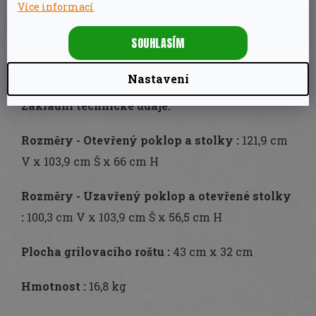
Více informací
ideální výškou
a třemi háčky pro zavěšení
grilovacích pomůcek
SOUHLASÍM
přípravu pokrmu vám usnadní
postranní
poličky
Nastavení
Základní technické údaje:
Rozměry - Otevřený poklop a stolky :
121,9 cm
V x 103,9 cm Š x 66 cm H
Rozměry - Uzavřený poklop a otevřené stolky
:
100,3 cm V x 103,9 cm Š x 56,5 cm H
Plocha grilovacího roštu :
43 cm x 32 cm
Hmotnost :
16,8 kg