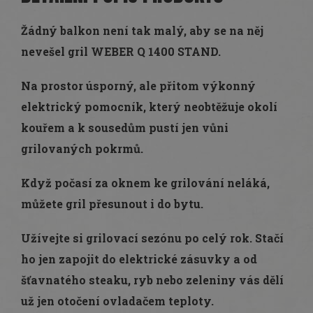
Žádný balkon není tak malý, aby se na něj
nevešel gril WEBER Q 1400 STAND.
Na prostor úsporný, ale přitom výkonný
elektrický pomocník, který neobtěžuje okolí
kouřem a k sousedům pustí jen vůni
grilovaných pokrmů.
Když počasí za oknem ke grilování neláká,
můžete gril přesunout i do bytu.
Užívejte si grilovací sezónu po celý rok. Stačí
ho jen zapojit do elektrické zásuvky a od
šťavnatého steaku, ryb nebo zeleniny vás dělí
už jen otočení ovladačem teploty.