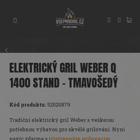
Přejít
GRILY
na
obsah
UDÍRNY
PIZZA
PECE
ELEKTRICKÉ
UHLÍ
A
ELEKTRICKÝ GRIL WEBER Q
DŘEVO
1400 STAND - TMAVOŠEDÝ
PŘÍSLUŠENSTVÍ
KOŘENÍ
A
Kód produktu:
52020879
OMÁČKY
Tradiční elektrický gril Weber s veškerou
PEČENÍ
potřebnou výbavou pro skvělé grilování.
Nyní
navíc zdarma s
třístranným grilovacím