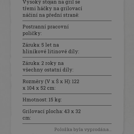
Vysoký stojan na gril se
třemi háčky na grilovací
náčiní na přední straně
:
Postranní pracovní
poličky
:
Záruka: 5 let na
hliníkové litinové díly
:
Záruka: 2 roky na
všechny ostatní díly
:
Rozměry (V x Š x H): 122
x 104 x 52 cm
:
Hmotnost: 15 kg
:
Grilovací plocha: 43 x 32
cm
:
Položka byla vyprodána…