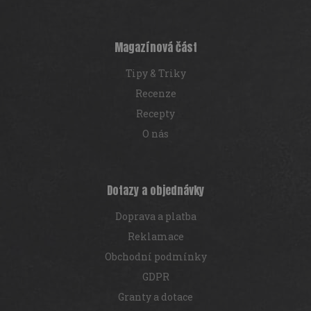
a
t
í
Magazínová část
Tipy & Triky
Recenze
Recepty
O nás
Dotazy a objednávky
Doprava a platba
Reklamace
Obchodní podmínky
GDPR
Granty a dotace