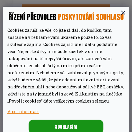
M
DETAIL
ŘÍZENÍ PŘEDVOLEB
POSKYTOVÁNÍ SOUHLASU
A
Cookies zaručí, že vše, co jste si dali do košíku, tam
zůstane a v reklamě vám ukážeme pouze to, co vás
skutečně zajímá. Cookies zajistí ale i další podstatné
POPIS
DISKUZE
ZNAČKA
věci. Nejen, že díky nim bude zážitek z online
nakupování na té nejvyšší úrovni, ale zároveň vám
ukážeme jen obsah šitý na míru přímo vašim
DETAILNÍ POPIS PRODUKTU
preferencím. Nebudeme vás zahlcovat plynovými grily,
když budeme vědět, že jste oddaní milovníci grilování
Pizza kámen o průměru 38 cm je ideální pro
na dřevěném uhlí nebo doporučovat pálivé BBQ omáčky,
když jste na ty jemné bylinkové. Kliknutím na tlačítko
vysoké teploty pečení na grilu. Deska silná 1,9
„Povolit cookies“ dáte veškerým cookies zelenou.
cm poskytuje rovnoměrnější teplo a lepší izolaci
Více informací
od přímých plamenů.
SOUHLASÍM