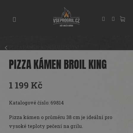
Přejít
GRILY
na
obsah
UDÍRNY
PIZZA
PECE
PIZZA KÁMEN A PŘÍSLUŠENSTVÍ
UHLÍ
A
PIZZA KÁMEN BROIL KING
DŘEVO
PŘÍSLUŠENSTVÍ
1 199 Kč
KOŘENÍ
Měrná
A
cena:
Katalogové číslo: 69814
OMÁČKY
Pizza kámen o průměru 38 cm je ideální pro
PEČENÍ
vysoké teploty pečení na grilu.