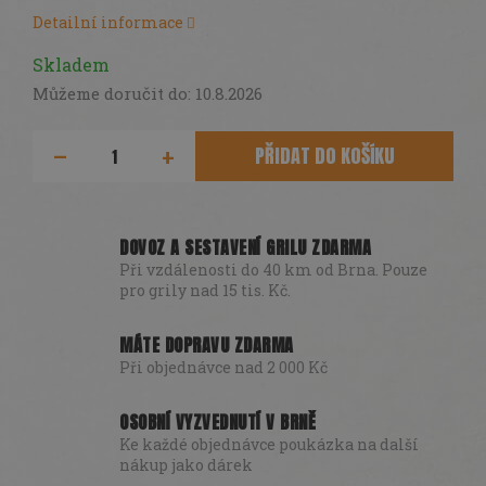
DÁRKY
Detailní informace
SEZÓNNÍ
Skladem
SLEVY
Můžeme doručit do:
10.8.2026
TERASA
PŘIDAT DO KOŠÍKU
POCHUTINY
Všechny
DOVOZ A SESTAVENÍ GRILU ZDARMA
produkty
Při vzdálenosti do 40 km od Brna. Pouze
Přihlášení
pro grily nad 15 tis. Kč.
MÁTE DOPRAVU ZDARMA
Při objednávce nad 2 000 Kč
OSOBNÍ VYZVEDNUTÍ V BRNĚ
Ke každé objednávce poukázka na další
nákup jako dárek