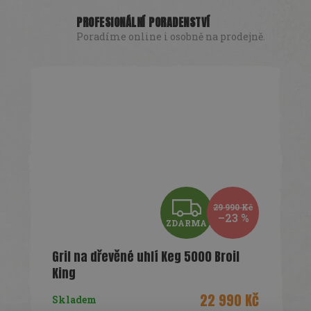
PROFESIONÁLNÍ PORADENSTVÍ
Poradíme online i osobně na prodejně.
Z
29 990 Kč
–23 %
ZDARMA
D
Gril na dřevěné uhlí Keg 5000 Broil
A
King
R
22 990 Kč
Skladem