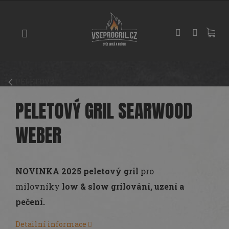
Přejít
GRILY
na
obsah
UDÍRNY
PIZZA
PECE
PELETOVÉ
UHLÍ
A
PELETOVÝ GRIL SEARWOOD
DŘEVO
WEBER
PŘÍSLUŠENSTVÍ
KOŘENÍ
A
NOVINKA 2025
peletový gril
pro
OMÁČKY
milovníky
low & slow grilování, uzení a
pečení.
PEČENÍ
Detailní informace