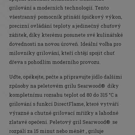
grilování a moderních technologií. Tento
všestranný pomocník přináší špičkový výkon,
precizní ovládání teploty a jedinečný chuťový
zážitek, díky kterému posunete své kulinářské
dovednosti na novou úroveň. Ideální volba pro
milovníky grilování, kteří chtějí spojit chuť
dřeva s pohodlím moderního provozu.
Uďte, opékejte, pečte a připravujte jídlo dalšími
způsoby na peletovém grilu Searwood® díky
kompletnímu rozsahu teplot od 80 do 315 °C a
grilování s funkcí DirectFlame, které vytváří
výrazné a chutné grilovací mřížky a lahodné
zlatavé opečení. Peletový gril Searwood® se
rozpálí za 15 minut nebo méně† , griluje