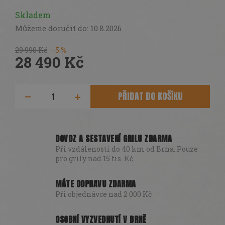
DÁRKY
Skladem
SEZÓNNÍ
Můžeme doručit do:
10.8.2026
SLEVY
29 990 Kč
–5 %
TERASA
28 490 Kč
Měrná
POCHUTINY
cena:
PŘIDAT DO KOŠÍKU
Všechny
produkty
Přihlášení
DOVOZ A SESTAVENÍ GRILU ZDARMA
Při vzdálenosti do 40 km od Brna. Pouze
pro grily nad 15 tis. Kč.
MÁTE DOPRAVU ZDARMA
Při objednávce nad 2 000 Kč
OSOBNÍ VYZVEDNUTÍ V BRNĚ