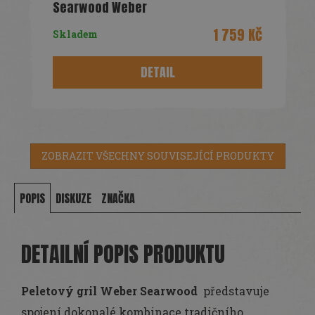
Searwood Weber
1 759 Kč
Skladem
DETAIL
ZOBRAZIT VŠECHNY SOUVISEJÍCÍ PRODUKTY
POPIS
DISKUZE
ZNAČKA
DETAILNÍ POPIS PRODUKTU
Peletový gril Weber Searwood
představuje
spojení dokonalé kombinace tradičního