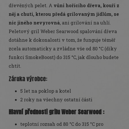
dřevěných pelet. A
vůni hořícího dřeva, kouři z
něj a chuti, kterou předá grilovaným jídlům, se
nic jiného nevyrovná
, ani grilování na uhlí.
Peletový gril Weber Searwood spalování dřeva
dotáhne k dokonalosti v tom, že funguje téměř
zcela automaticky a zvládne vše od 80 °C (díky
funkci SmokeBoost) do 315 °C, jak dlouho budete
chtít.
Záruka výrobce:
5 let na poklop a kotel
2 roky na všechny ostatní části
Hlavní přednosti grilu Weber Searwood :
teplotní rozsah od 80 °C do 315 °C pro