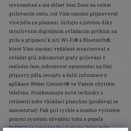
rovnoměrně a má oblast Sear Zone na celém
grilovacím roštu, což Vám umožní připravovat
více jídla na plameni. Grilujte s jistotou díky
intuitivním digitálním ovládacím prvkům na
grilu a připojení k síti Wi-Fi® a Bluetooth®,
které Vám umožní vzdáleně monitorovat a
ovládat gril, zobrazovat grafy grilování v
reálném čase, zobrazovat upozornění na fázi
přípravy jídla, recepty a další informace z
aplikace Weber Connect® ve Vašem chytrém
telefonu. Prozkoumejte nové techniky s
rotisserií nebo vkládací planchou (prodávají se
samostatně). Pak gril rychle a snadno vyčistěte
pomocí systému odvádění tuku a popela
Pull&Clean umístěného v přední části grilu.