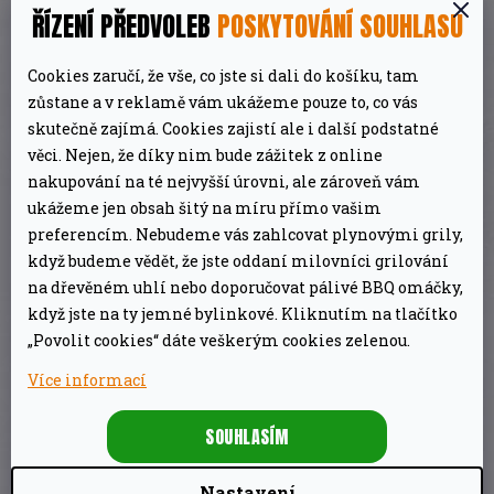
ŘÍZENÍ PŘEDVOLEB
POSKYTOVÁNÍ SOUHLASU
Jak funguje peletový gril?
Cookies zaručí, že vše, co jste si dali do košíku, tam
A jak přesně celý gril na pelety vlastně funguje?
zůstane a v reklamě vám ukážeme pouze to, co vás
Nejprve Vaše pelety nasypete do
9 kg velkého,
skutečně zajímá. Cookies zajistí ale i další podstatné
snadno přístupného zásobníku pelet
z boční
věci. Nejen, že díky nim bude zážitek z online
strany grilu. Poté
na bočním LCD displeji
nakupování na té nejvyšší úrovni, ale zároveň vám
ukážeme jen obsah šitý na míru přímo vašim
nastavíte požadovanou teplotu
a následně už
preferencím. Nebudeme vás zahlcovat plynovými grily,
gril vše potřebné provede sám.
když budeme vědět, že jste oddaní milovníci grilování
Nejprve
automaticky dávkuje potřebné
na dřevěném uhlí nebo doporučovat pálivé BBQ omáčky,
množství pelet
pro dosažení zvolené teploty
když jste na ty jemné bylinkové. Kliknutím na tlačítko
„Povolit cookies“ dáte veškerým cookies zelenou.
do
vnitřního ohniště
, které je umístěno
uprostřed na dně grilu a kde jsou pelety ihned
Více informací
zažehnuty pomocí žhavící svíčky.
SOUHLASÍM
Aby vznikal dostatečný žár, je
zabudovaným
Nastavení