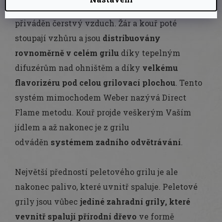
větrákem
do ohniště neustále automaticky
přiváděn čerstvý vzduch. Žár a kouř poté
stoupají vzhůru a jsou
distribuovány
rovnoměrně v celém grilu
díky tepelným
difuzérům nad ohništěm a díky
velkému
flavorizéru pod celou grilovací plochou
. Tento
systém mimochodem Weber nazývá Direct
Flame metodu. Kouř projde veškerým Vaším
jídlem a až nakonec je z grilu
odváděn
systémem zadního odvětrávání
.
Největší předností peletového grilu je ale
nakonec palivo, které uvnitř spaluje. Peletové
grily jsou vůbec
jediné zahradní grily, které
vevnitř spalují přírodní dřevo
ve formě