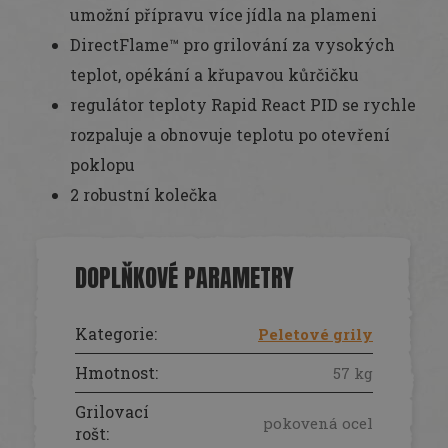
umožní přípravu více jídla na plameni
DirectFlame™ pro grilování za vysokých
teplot, opékání a křupavou kůrčičku
regulátor teploty Rapid React PID se rychle
rozpaluje a obnovuje teplotu po otevření
poklopu
2 robustní kolečka
DOPLŇKOVÉ PARAMETRY
Kategorie
:
Peletové grily
Hmotnost
:
57 kg
Grilovací
pokovená ocel
rošt
: