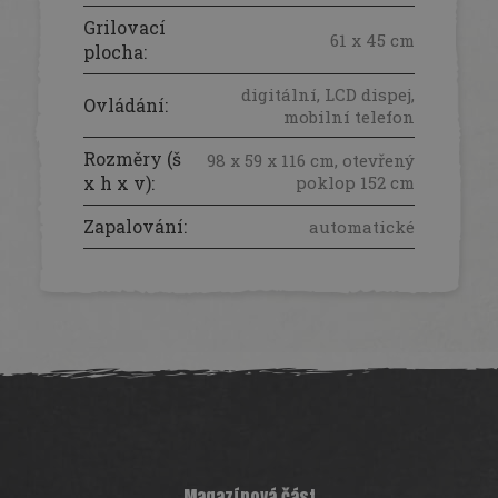
Grilovací
61 x 45 cm
plocha
:
digitální, LCD dispej,
Ovládání
:
mobilní telefon
Rozměry (š
98 x 59 x 116 cm, otevřený
x h x v)
:
poklop 152 cm
Zapalování
:
automatické
Z
á
p
a
t
í
Magazínová část