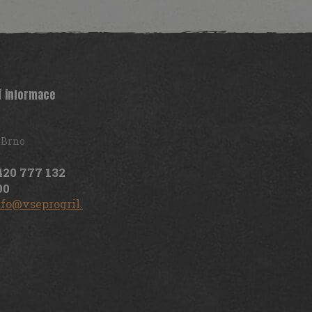
í informace
 Brno
420 777 132
00
nfo@vseprogril.cz