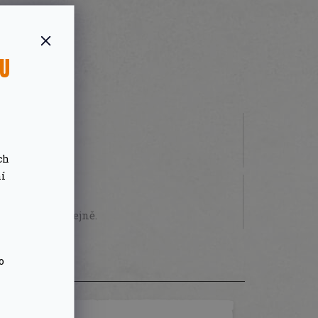
SU
 000 Kč
ch
ní
STVÍ
sobně na prodejně.
o