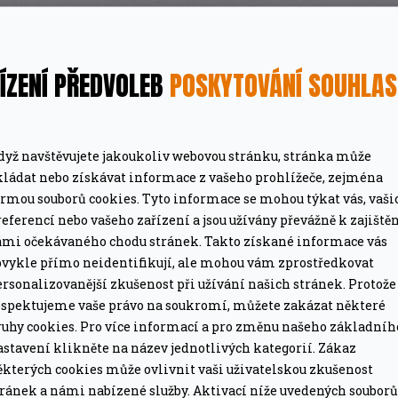
A
ÍZENÍ PŘEDVOLEB
POSKYTOVÁNÍ SOUHLA
R
M
dyž navštěvujete jakoukoliv webovou stránku, stránka může
MÁTE DOPRAVU ZDARMA
kládat nebo získávat informace z vašeho prohlížeče, zejména
ze pro grily nad 15 tis. Kč.
Při objednávce nad 2
ormou souborů cookies. Tyto informace se mohou týkat vás, vaši
A
eferencí nebo vašeho zařízení a jsou užívány převážně k zajiště
ámi očekávaného chodu stránek. Takto získané informace vás
PROFESIONÁLNÍ PORADEN
bvykle přímo neidentifikují, ale mohou vám zprostředkovat
lší nákup jako dárek
Poradíme online i o
rsonalizovanější zkušenost při užívání našich stránek. Protože
espektujeme vaše právo na soukromí, můžete zakázat některé
ruhy cookies. Pro více informací a pro změnu našeho základníh
astavení klikněte na název jednotlivých kategorií. Zákaz
ěkterých cookies může ovlivnit vaši uživatelskou zkušenost
tránek a námi nabízené služby. Aktivací níže uvedených souborů