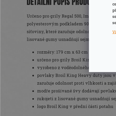
DETAILNÍ POPIS PRODUKTU
co
př
Určeno pro grily Regal 500, Imperial 500.
so
so
polyesterovým podkladem 900D, obaly Bro
síťoviny, které zaručuje odolnost proti vlhk
V
lisované gumy usnadňují sejmutí krytu, log
rozměry: 179 cm x 63 cm x 122 cm
určeno pro grily Broil King Regal 500 s
vyrobeno z voděodolného PVC s těžc
povlaky Broil King Heavy duty jsou v
zaručuje odolnost proti vlhkosti a zaj
modře prošívané švy dodávají povlak
rukojeti z lisované gumy usnadňují s
logo Broil King v přední části potahu