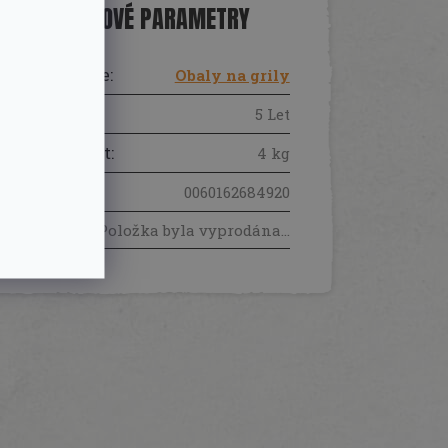
DOPLŇKOVÉ PARAMETRY
Kategorie
:
Obaly na grily
Záruka
:
5 Let
Hmotnost
:
4 kg
EAN
:
0060162684920
Položka byla vyprodána…