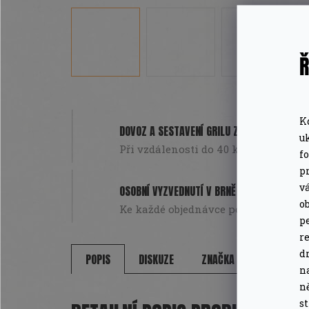
Ř
K
DOVOZ A SESTAVENÍ GRILU ZDARMA
u
Při vzdálenosti do 40 km od Brna. Pou
f
pr
v
OSOBNÍ VYZVEDNUTÍ V BRNĚ
o
Ke každé objednávce poukázka na da
pe
r
d
POPIS
DISKUZE
ZNAČKA
n
n
s