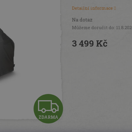
Detailní informace
Na dotaz
Můžeme doručit do:
11.8.20
3 499 Kč
Měrná
cena:
Z
ZDARMA
D