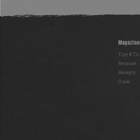
Z
á
p
a
t
Magazíno
í
Tipy & Tr
Recenze
Recepty
O nás