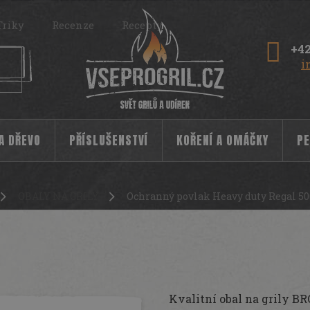
Triky
Recenze
Recepty
+42
i
 A DŘEVO
PŘÍSLUŠENSTVÍ
KOŘENÍ A OMÁČKY
PE
OBALY NA GRILY
Ochranný povlak Heavy duty Regal 50
l 500 Broil King
10090
Kvalitní obal na grily 