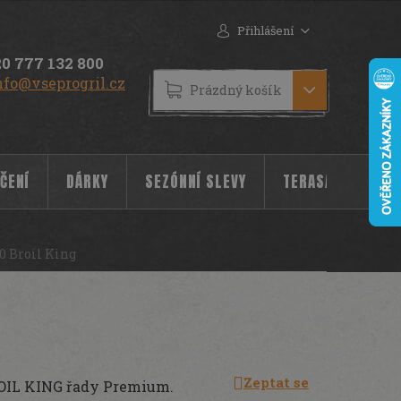
Přihlášení
0 777 132 800
nfo@vseprogril.cz
NÁKUPNÍ
Prázdný košík
KOŠÍK
ČENÍ
DÁRKY
SEZÓNNÍ SLEVY
TERASA
POC
0 Broil King
Zeptat se
BROIL KING řady Premium.