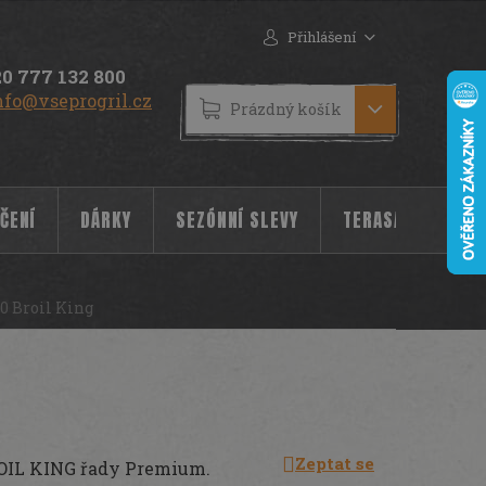
Přihlášení
0 777 132 800
nfo@vseprogril.cz
NÁKUPNÍ
Prázdný košík
KOŠÍK
ČENÍ
DÁRKY
SEZÓNNÍ SLEVY
TERASA
POC
0 Broil King
Zeptat se
ROIL KING řady Premium.