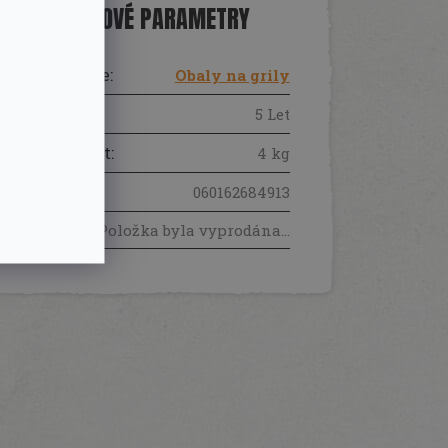
DOPLŇKOVÉ PARAMETRY
Kategorie
:
Obaly na grily
Záruka
:
5 Let
Hmotnost
:
4 kg
EAN
:
060162684913
Položka byla vyprodána…