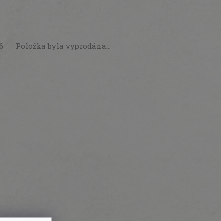
26
Položka byla vyprodána…