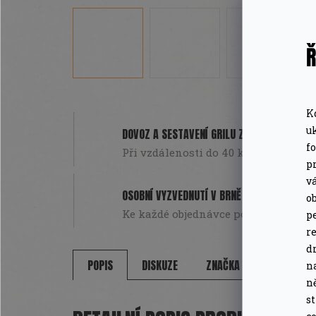
Ř
K
u
DOVOZ A SESTAVENÍ GRILU ZDARMA
f
Při vzdálenosti do 40 km od Brna. Pou
pr
v
OSOBNÍ VYZVEDNUTÍ V BRNĚ
o
Ke každé objednávce poukázka na da
pe
r
d
POPIS
DISKUZE
ZNAČKA
n
n
s