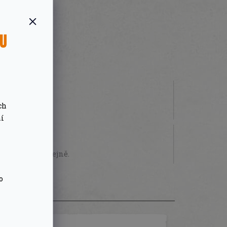
SU
ch
 000 Kč
ní
STVÍ
sobně na prodejně.
o