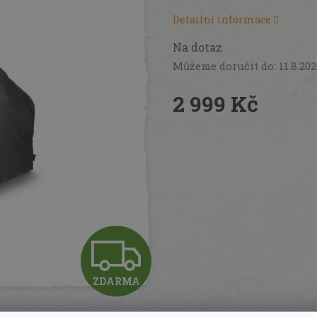
Detailní informace
Na dotaz
Můžeme doručit do:
11.8.20
2 999 Kč
Měrná
cena:
Z
ZDARMA
D