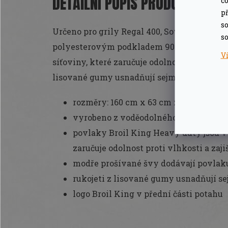
DETAILNÍ POPIS PRODUKTU
co
př
so
Určeno pro grily Regal 400, Sovereign XL.
so
polyesterovým podkladem 900D, obaly Bro
V
síťoviny, které zaručuje odolnost proti vlhk
lisované gumy usnadňují sejmutí krytu, log
rozměry: 160 cm x 63 cm x 117 cm
vyrobeno z voděodolného PVC s těžc
povlaky Broil King Heavy duty jsou v
zaručuje odolnost proti vlhkosti a zaj
modře prošívané švy dodávají povlak
rukojeti z lisované gumy usnadňují s
logo Broil King v přední části potahu