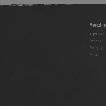
Z
á
p
a
t
Magazíno
í
Tipy & Tr
Recenze
Recepty
O nás