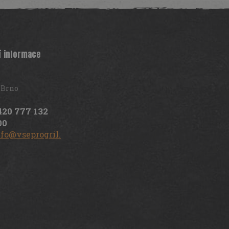
í informace
 Brno
420 777 132
00
nfo@vseprogril.cz