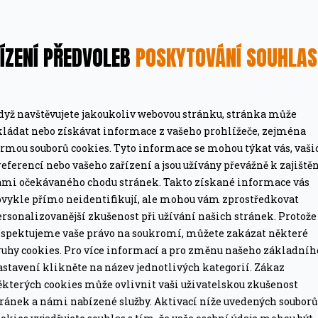
A
ÍZENÍ PŘEDVOLEB
POSKYTOVÁNÍ SOUHLA
R
dyž navštěvujete jakoukoliv webovou stránku, stránka může
M
kládat nebo získávat informace z vašeho prohlížeče, zejména
MÁTE DOPRAVU ZDARMA
ormou souborů cookies. Tyto informace se mohou týkat vás, vaši
ze pro grily nad 15 tis. Kč.
Při objednávce nad 2
eferencí nebo vašeho zařízení a jsou užívány převážně k zajiště
A
ámi očekávaného chodu stránek. Takto získané informace vás
PROFESIONÁLNÍ PORADEN
bvykle přímo neidentifikují, ale mohou vám zprostředkovat
lší nákup jako dárek
Poradíme online i o
rsonalizovanější zkušenost při užívání našich stránek. Protože
espektujeme vaše právo na soukromí, můžete zakázat některé
ruhy cookies. Pro více informací a pro změnu našeho základníh
astavení klikněte na název jednotlivých kategorií. Zákaz
ěkterých cookies může ovlivnit vaši uživatelskou zkušenost
tránek a námi nabízené služby. Aktivací níže uvedených souborů