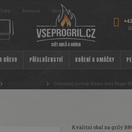
Triky
Recenze
Recepty
+42
i
 A DŘEVO
PŘÍSLUŠENSTVÍ
KOŘENÍ A OMÁČKY
PE
OBALY NA GRILY
Ochranný povlak Heavy duty Regal 40
l 400 Broil King
10087
Kvalitní obal na grily B