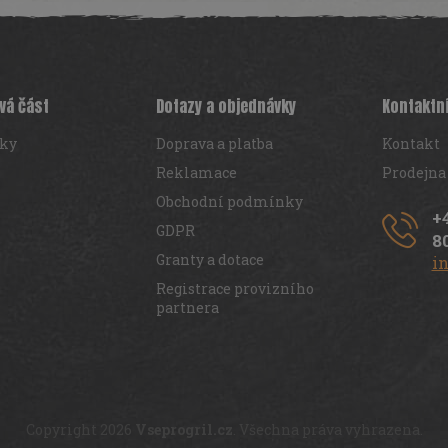
vá část
Dotazy a objednávky
Kontaktn
iky
Doprava a platba
Kontakt
Reklamace
Prodejna
Obchodní podmínky
+
GDPR
8
Granty a dotace
i
Registrace provizního
partnera
Copyright 2026
Vseprogril.cz
. Všechna práva vyhrazena.