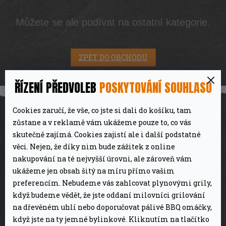
Můžete se ale podívat na ostatní kategorie.
ZPĚT DO OBCHODU
ŘÍZENÍ PŘEDVOLEB
POSKYTOVÁNÍ SOUHLASU
Z
á
p
Cookies zaručí, že vše, co jste si dali do košíku, tam
a
zůstane a v reklamě vám ukážeme pouze to, co vás
t
skutečně zajímá. Cookies zajistí ale i další podstatné
í
věci. Nejen, že díky nim bude zážitek z online
Magazínová část
nakupování na té nejvyšší úrovni, ale zároveň vám
Tipy & Triky
ukážeme jen obsah šitý na míru přímo vašim
preferencím. Nebudeme vás zahlcovat plynovými grily,
Recenze
když budeme vědět, že jste oddaní milovníci grilování
Recepty
na dřevěném uhlí nebo doporučovat pálivé BBQ omáčky,
O nás
když jste na ty jemné bylinkové. Kliknutím na tlačítko