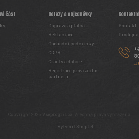
vá část
Dotazy a objednávky
Kontaktn
iky
Doprava a platba
Kontakt
Reklamace
Prodejna
Obchodní podmínky
+
GDPR
8
Granty a dotace
i
Registrace provizního
partnera
Copyright 2026
Vseprogril.cz
. Všechna práva vyhrazena.
Vytvořil Shoptet