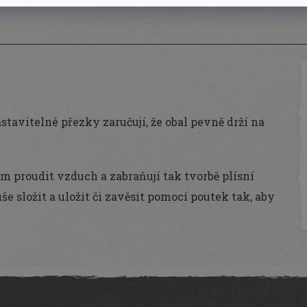
tavitelné přezky zaručují, že obal pevně drží na
 proudit vzduch a zabraňují tak tvorbě plísní
e složit a uložit či zavěsit pomocí poutek tak, aby