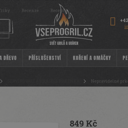
Triky
Recenze
Recepty
+42
i
 A DŘEVO
PŘÍSLUŠENSTVÍ
KOŘENÍ A OMÁČKY
PE
SERVÍROVACÍ A KRÁJECÍ PRKÉNKA
Nepravidelné prk
po obvodu 45 cm
10444
849 Kč