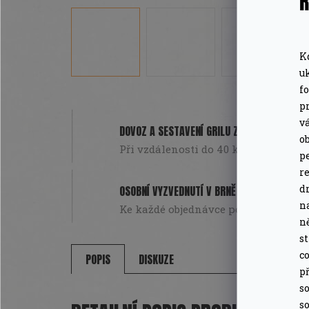
Ř
K
u
f
pr
v
DOVOZ A SESTAVENÍ GRILU ZDARMA
o
Při vzdálenosti do 40 km od Brna. Pou
pe
r
d
OSOBNÍ VYZVEDNUTÍ V BRNĚ
n
Ke každé objednávce poukázka na da
n
s
co
POPIS
DISKUZE
př
so
so