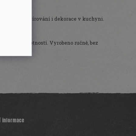
litér při servírování i dekorace v kuchyni.
 dlouhou životností. Vyrobeno ručně, bez
ou dřeva.
í informace