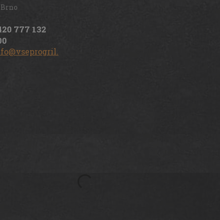
 Brno
420 777 132
00
nfo@vseprogril.cz