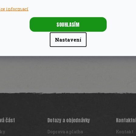
íce informací
 okrajích může mít zbytky kůry, poslouží skvěle jako so
SOUHLASÍM
řeva.
Nastavení
se získává z kořenů olivovníku. Velmi odolný materiál s
ivovým olejem. Každý kus je originál s jedinečnou kresb
vá část
Dotazy a objednávky
Kontaktn
iky
Doprava a platba
Kontakt