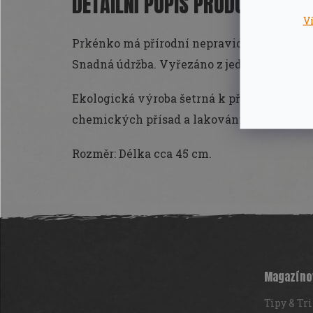
DETAILNÍ POPIS PRODUKTU
V
Prkénko má přírodní nepravidelný tvar a na
Snadná údržba. Vyřezáno z jednoho kusu d
Ekologická výroba šetrná k přírodě. Dřevo 
chemických přísad a lakování, ošetřeno ol
Rozměr: Délka cca 45 cm.
Z
á
p
a
t
Magazíno
í
Tipy & Tr