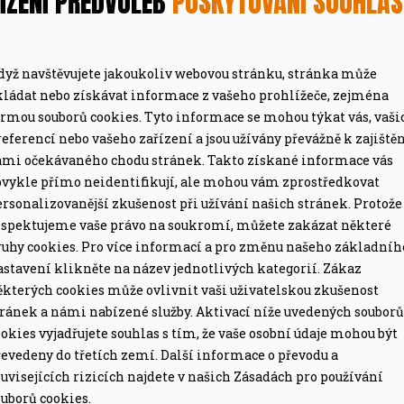
ÍZENÍ PŘEDVOLEB
POSKYTOVÁNÍ SOUHLA
dyž navštěvujete jakoukoliv webovou stránku, stránka může
kládat nebo získávat informace z vašeho prohlížeče, zejména
ormou souborů cookies. Tyto informace se mohou týkat vás, vaši
eferencí nebo vašeho zařízení a jsou užívány převážně k zajiště
ámi očekávaného chodu stránek. Takto získané informace vás
MÁTE DOPRAVU ZDARMA
bvykle přímo neidentifikují, ale mohou vám zprostředkovat
ze pro grily nad 15 tis. Kč.
Při objednávce nad 2
rsonalizovanější zkušenost při užívání našich stránek. Protože
espektujeme vaše právo na soukromí, můžete zakázat některé
ruhy cookies. Pro více informací a pro změnu našeho základníh
PROFESIONÁLNÍ PORADEN
astavení klikněte na název jednotlivých kategorií. Zákaz
lší nákup jako dárek
Poradíme online i o
ěkterých cookies může ovlivnit vaši uživatelskou zkušenost
tránek a námi nabízené služby. Aktivací níže uvedených souborů
okies vyjadřujete souhlas s tím, že vaše osobní údaje mohou být
evedeny do třetích zemí. Další informace o převodu a
uvisejících rizicích najdete v našich Zásadách pro používání
uborů cookies.