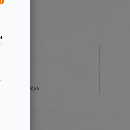
SU
ch
ní
 000 Kč
o
STVÍ
sobně na prodejně.