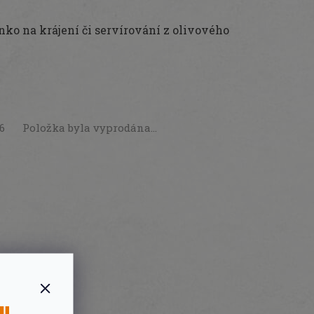
ko na krájení či servírování z olivového
26
Položka byla vyprodána…