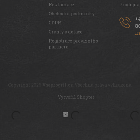
Reklamace
Prodejna
Obchodní podmínky
+
GDPR
8
Granty a dotace
i
Registrace provizního
partnera
Copyright 2026
Vseprogril.cz
. Všechna práva vyhrazena.
Vytvořil Shoptet