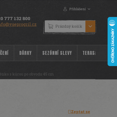
Přihlášení
0 777 132 800
nfo@vseprogril.cz
NÁKUPNÍ
Prázdný košík
KOŠÍK
ČENÍ
DÁRKY
SEZÓNNÍ SLEVY
TERASA
POC
énko s kůrou po obvodu 45 cm
Zeptat se