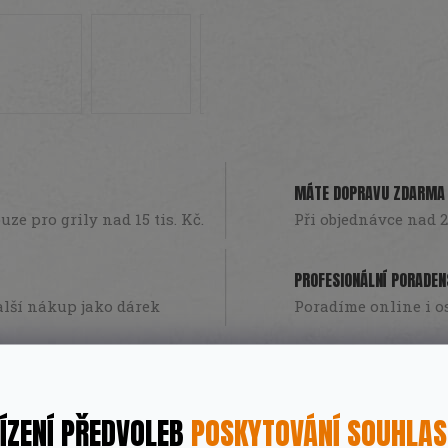
A
R
M
MÁTE DOPRAVU ZDARMA
ze pro grily nad 15 tis. Kč.
Při objednávce nad 2
A
PROFESIONÁLNÍ PORADEN
lší nákup jako dárek
Poradíme online i o
ÍZENÍ PŘEDVOLEB
POSKYTOVÁNÍ SOUHLA