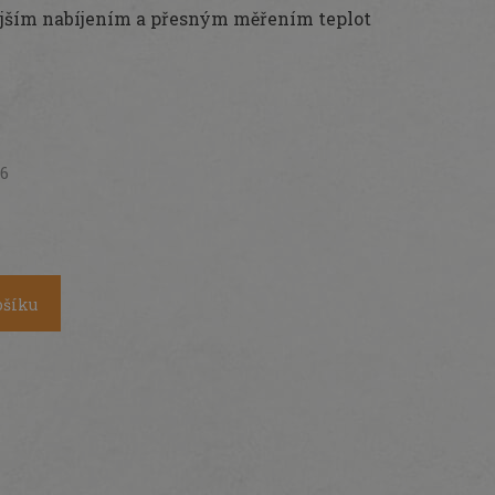
lejším nabíjením a přesným měřením teplot
26
ošíku