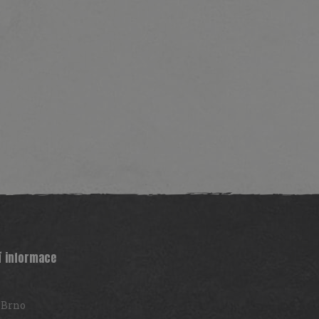
í informace
 Brno