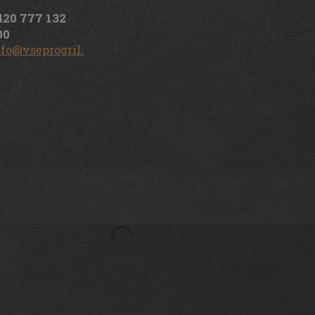
420 777 132
00
nfo@vseprogril.cz