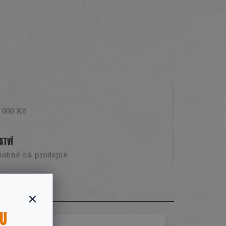
 000 Kč
STVÍ
sobně na prodejně.
SU