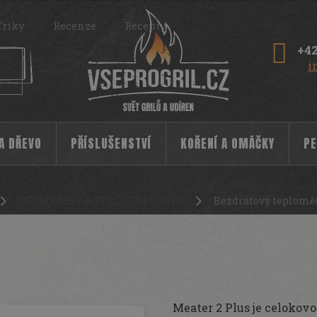
Triky
Recenze
Recepty
+42
i
 A DŘEVO
PŘÍSLUŠENSTVÍ
KOŘENÍ A OMÁČKY
PE
TEPLOMĚRY A TEPLOTNÍ SONDY
Bezdrátový teploměr
ater 2+ Plus
12960
Meater 2 Plus je celokov