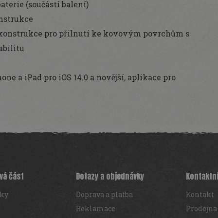
terie (součástí balení)
onstrukce
konstrukce pro přilnutí ke kovovým povrchům s
abilitu
one a iPad pro iOS 14.0 a novější, aplikace pro
vá část
Dotazy a objednávky
Kontaktn
iky
Doprava a platba
Kontakt
Reklamace
Prodejna