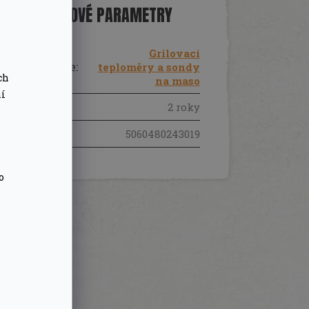
DOPLŇKOVÉ PARAMETRY
Grilovací
Kategorie
:
teploměry a sondy
ch
na maso
ní
Záruka
:
2 roky
EAN
:
5060480243019
o