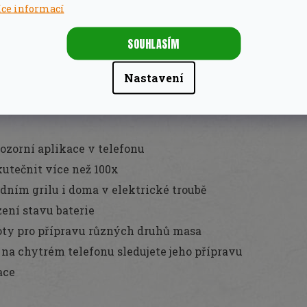
íce informací
oceli, vodotěsná, snadno se čistí
SOUHLASÍM
 mm
 vystačí až na 2 hodiny provozu, 15 minutové až na 12
Nastavení
one a iPad pro iOS 14.0 a novější, aplikace pro
ozorní aplikace v telefonu
utečnit více než 100x
dním grilu i doma v elektrické troubě
ení stavu baterie
oty pro přípravu různých druhů masa
na chytrém telefonu sledujete jeho přípravu
race