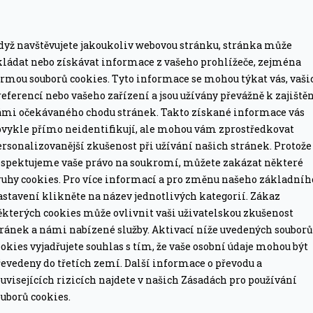
, okolní teplota do 550 °C
dyž navštěvujete jakoukoliv webovou stránku, stránka může
kládat nebo získávat informace z vašeho prohlížeče, zejména
ní při okolní teplotě až 550 °C, což umožňuje
ormou souborů cookies. Tyto informace se mohou týkat vás, vaši
at i péct při vysoké teplotě
eferencí nebo vašeho zařízení a jsou užívány převážně k zajiště
ření teploty uvnitř masa a jeden na měření teploty
ámi očekávaného chodu stránek. Takto získané informace vás
bvykle přímo neidentifikují, ale mohou vám zprostředkovat
rsonalizovanější zkušenost při užívání našich stránek. Protože
espektujeme vaše právo na soukromí, můžete zakázat některé
sor najde MEATER 2+ nejnižší teplotu v mase a
ruhy cookies. Pro více informací a pro změnu našeho základníh
astavení klikněte na název jednotlivých kategorií. Zákaz
 sondy vás aplikace upozorní na nebezpečí poškození
ěkterých cookies může ovlivnit vaši uživatelskou zkušenost
tránek a námi nabízené služby. Aktivací níže uvedených souborů
o fritézy, lze mýt v myčce
okies vyjadřujete souhlas s tím, že vaše osobní údaje mohou být
ah až 75 m
evedeny do třetích zemí. Další informace o převodu a
e díky MEATER Link a MEATER Cloud připojení na
uvisejících rizicích najdete v našich Zásadách pro používání
proces přípravy potravin sledovat kdekoliv s
uborů cookies.