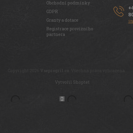
Obchodní podmínky
+
GDPR
8
Granty a dotace
i
Registrace provizního
partnera
Copyright 2026
Vseprogril.cz
. Všechna práva vyhrazena.
Vytvořil Shoptet