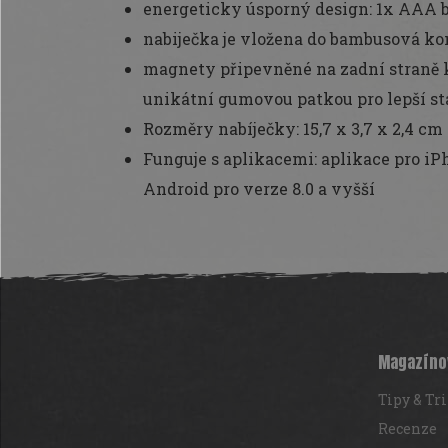
energeticky úsporný design: 1x AAA ba
nabiječka je vložena do bambusová k
magnety připevněné na zadní straně 
unikátní gumovou patkou pro lepší st
Rozměry nabíječky: 15,7 x 3,7 x 2,4 cm
Funguje s aplikacemi: aplikace pro iPh
Android pro verze 8.0 a vyšší
Z
á
p
a
t
Magazíno
í
Tipy & Tr
Recenze