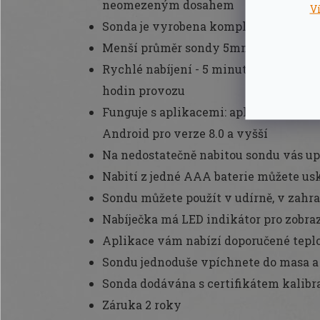
neomezeným dosahem
V
Sonda je vyrobena komplet z nerezové 
Menší průměr sondy 5mm, délka 128
Rychlé nabíjení - 5 minutové nabíjení
hodin provozu
Funguje s aplikacemi: aplikace pro iPh
Android pro verze 8.0 a vyšší
Na nedostatečně nabitou sondu vás up
Nabití z jedné AAA baterie můžete usk
Sondu můžete použít v udírně, v zahra
Nabíječka má LED indikátor pro zobraz
Aplikace vám nabízí doporučené tepl
Sondu jednoduše vpíchnete do masa a 
Sonda dodávána s certifikátem kalib
Záruka 2 roky