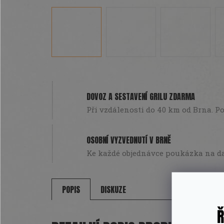
DOVOZ A SESTAVENÍ GRILU ZDARMA
Při vzdálenosti do 40 km od Brna. Pou
OSOBNÍ VYZVEDNUTÍ V BRNĚ
Ke každé objednávce poukázka na da
POPIS
DISKUZE
Ř