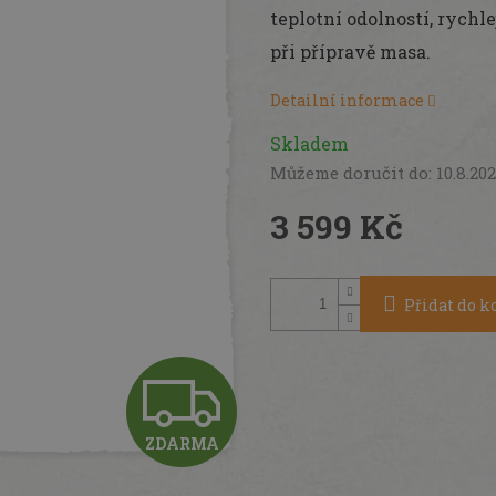
teplotní odolností, rych
při přípravě masa.
Detailní informace
Skladem
Můžeme doručit do:
10.8.20
3 599 Kč
Měrná
cena:
Přidat do k
Z
ZDARMA
D