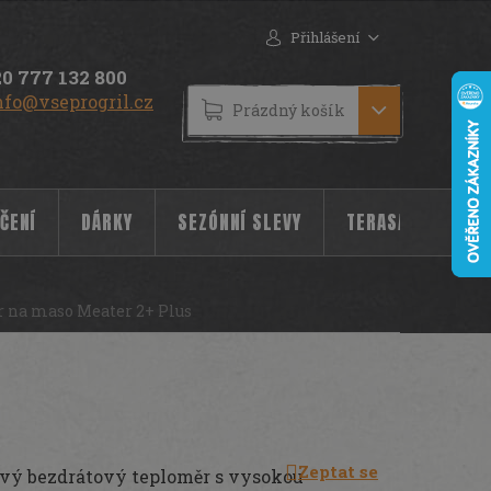
Přihlášení
0 777 132 800
nfo@vseprogril.cz
NÁKUPNÍ
Prázdný košík
KOŠÍK
ČENÍ
DÁRKY
SEZÓNNÍ SLEVY
TERASA
POC
 na maso Meater 2+ Plus
Zeptat se
ový bezdrátový teploměr s vysokou