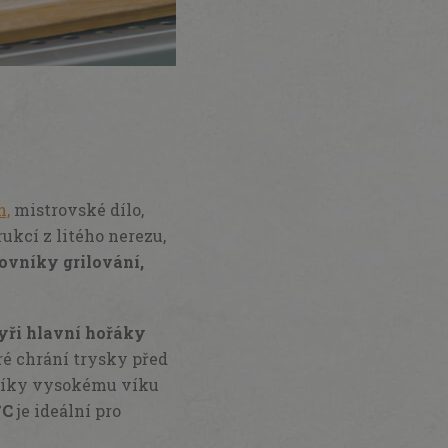
n,
mistrovské dílo,
ukcí z litého nerezu,
lovníky grilování,
yři hlavní hořáky
eré chrání trysky před
íky vysokému víku
°C
je ideální pro