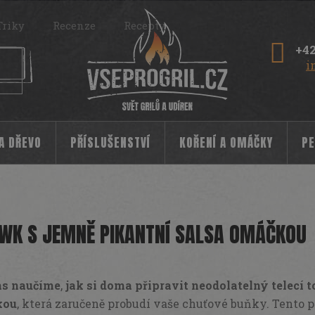
Triky
Recenze
Recepty
+42
i
 A DŘEVO
PŘÍSLUŠENSTVÍ
KOŘENÍ A OMÁČKY
PE
WK S JEMNĚ PIKANTNÍ SALSA OMÁČKOU
ás naučíme
,
jak si doma připravit neodolatelný telecí
kou
, která zaručeně probudí vaše chuťové buňky. Tento p