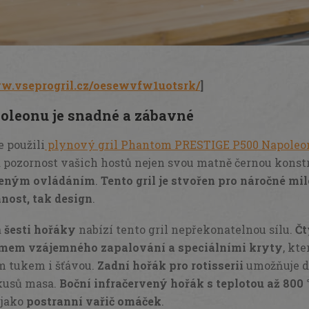
w.vseprogril.cz/oesewvfw1uotsrk/
]
oleonu je snadné a zábavné
e použili
plynový gril Phantom PRESTIGE P500 Napoleo
 pozornost vašich hostů nejen svou matně černou konstr
ceným ovládáním
.
Tento gril je stvořen pro náročné mi
nost, tak design
.
a
šesti hořáky
nabízí tento gril nepřekonatelnou sílu.
Čt
mem vzájemného zapalování a speciálními kryty
, kt
m tukem i šťávou.
Zadní hořák pro rotisserii
umožňuje d
kusů masa.
Boční infračervený hořák s teplotou až 800 
 jako
postranní vařič omáček
.