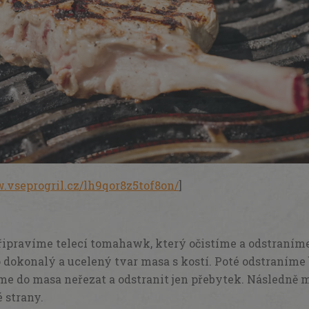
.vseprogril.cz/lh9qor8z5tof8on/
]
:
připravíme telecí tomahawk, který očistíme a odstraním
 dokonalý a ucelený tvar masa s kostí. Poté odstraníme 
me do masa neřezat a odstranit jen přebytek. Následně 
 strany.