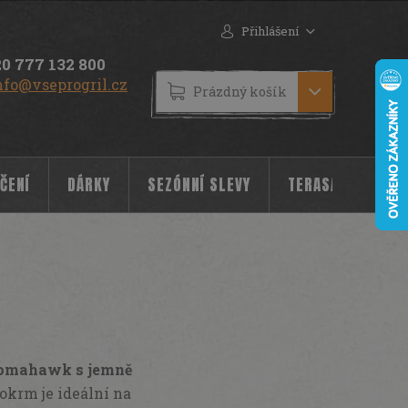
Přihlášení
0 777 132 800
nfo@vseprogril.cz
NÁKUPNÍ
Prázdný košík
KOŠÍK
ČENÍ
DÁRKY
SEZÓNNÍ SLEVY
TERASA
POC
 tomahawk s jemně
okrm je ideální na