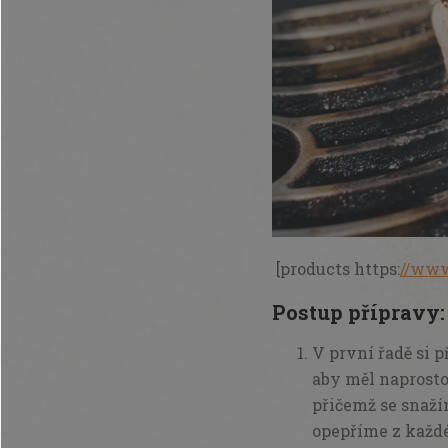
[products https:
//www
Postup přípravy
V první řadě si 
aby měl naprosto
přičemž se snaží
opepříme z každé