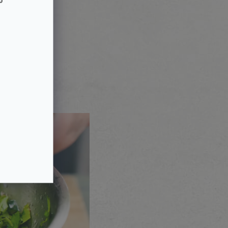
o
nepřihlásil(a) k
ovinkám, akcím,
 a se zpracováním