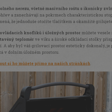
dolného nerezu
,
včetně masivního roštu s ikonicky zv
ohřev a zanechávají na pokrmech charakteristickou sto
mená, že jednoduše otočíte tlačítkem a okamžitě grilujet
ovládacích knoflíků i úložných prostor
můžete vesele 
tavěný teploměr
ve víku a široké odkládací stolky při
í. A aby byl váš grilovací prostor esteticky dokonalý, j
tá v dolním úložném prostoru.
out si ho můžete přímo na našich stránkách
.