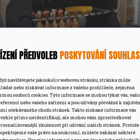
ÍZENÍ PŘEDVOLEB
POSKYTOVÁNÍ SOUHLA
ZÍSKEJTE
100 Kč
NA PRVNÍ NÁKUP
dyž navštěvujete jakoukoliv webovou stránku, stránka může
kládat nebo získávat informace z vašeho prohlížeče, zejména
 SVŮJ E-MAIL A MY VÁM NA OPLÁTKU POŠLEME
K
ormou souborů cookies. Tyto informace se mohou týkat vás, vaši
PRVNÍ OBJEDNÁVKU!
eferencí nebo vašeho zařízení a jsou užívány převážně k zajiště
ámi očekávaného chodu stránek. Takto získané informace vás
bvykle přímo neidentifikují, ale mohou vám zprostředkovat
upón lze uplatnit při objednávce nad 2 000 K
rsonalizovanější zkušenost při užívání našich stránek. Protože
budeme potřebovat:
espektujeme vaše právo na soukromí, můžete zakázat některé