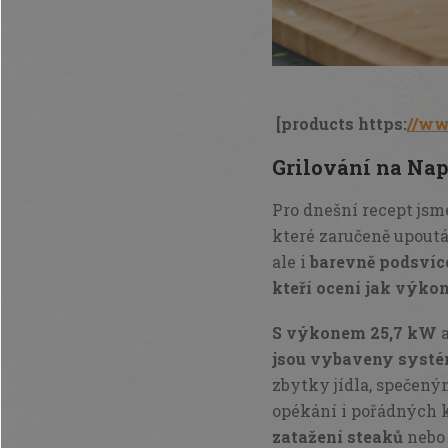
[products https:
//ww
Grilování na Nap
Pro dnešní recept jsm
které zaručeně upoutá
ale i
barevně podsví
kteří ocení jak výkon
S výkonem 25,7 kW
jsou vybaveny systé
zbytky jídla, spečený
opékání i pořádných 
zatažení steaků
nebo