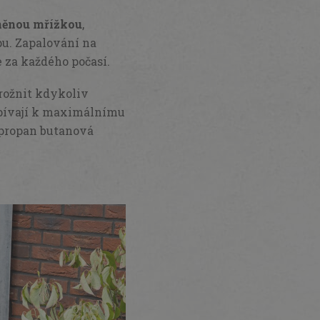
lněnou mřížkou
,
pu. Zapalování na
e za každého počasí.
rožnit kdykoliv
spívají k maximálnímu
e propan butanová