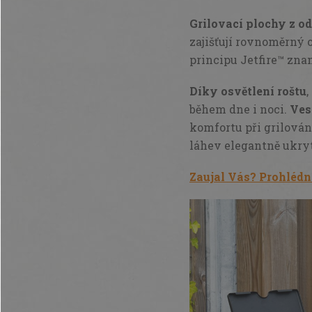
Grilovací plochy z o
zajišťují rovnoměrný 
principu Jetfire™ zna
Díky osvětlení roštu
,
během dne i noci.
Ves
komfortu při grilován
láhev elegantně ukry
Zaujal Vás? Prohlédn