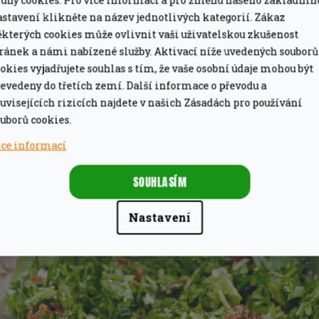
ruhy cookies. Pro více informací a pro změnu našeho základníh
k
astavení klikněte na název jednotlivých kategorií. Zákaz
ěkterých cookies může ovlivnit vaši uživatelskou zkušenost
y challapenos
tránek a námi nabízené služby. Aktivací níže uvedených souborů
ZÍSKAT SLEVU 100 Kč
okies vyjadřujete souhlas s tím, že vaše osobní údaje mohou být
aložená v olivovém oleji
evedeny do třetích zemí. Další informace o převodu a
uvisejících rizicích najdete v našich Zásadách pro používání
te, pokud nejste naším zákazníkem, nebo jste se již v minulosti 
á sůl
uborů cookies.
tteru.
Zároveň budete mít díky registraci přednostní přístup k n
hopům.
Přihlášením souhlasíte se zasíláním obchodních sdělení
íce informací
osobních údajů.
SOUHLASÍM
Nastavení