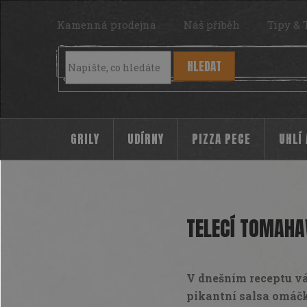
Přejít
na
Kamenná prodejna
Náš příběh
Tipy & 
obsah
HLEDAT
GRILY
UDÍRNY
PIZZA PECE
UHLÍ
TELECÍ TOMAHA
V dnešním receptu v
pikantní salsa omáč