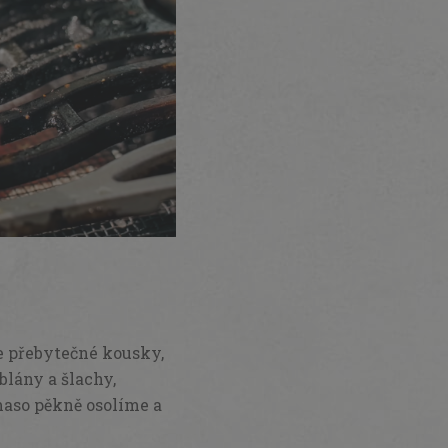
e přebytečné kousky,
blány a šlachy,
maso pěkně osolíme a